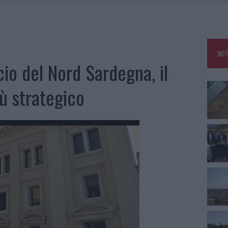
DDA, RISCHIO PER LA RETE ELETTRICA
L CANTIERE: LA GALLURA RITROVA LA STRADA
NOT
U, IL COMUNE COMPLETA L’ITER
o del Nord Sardegna, il
SCEGLIERE LA SOLUZIONE IDEALE PER LA CASA E L’UFFICIO
ù strategico