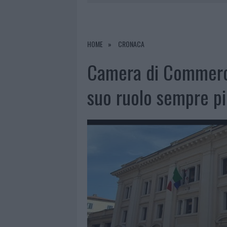
LA GALLURA
7 AGOSTO 2026
|
RAID NELLE CAMPAGNE DI BERCHI
7 AGOSTO 2026
|
MONTE PINO, VIA I CANCELLI DE
HOME
CRONACA
7 AGOSTO 2026
|
NUOVI STALLI RESIDENTI A PALA
Camera di Commerci
7 AGOSTO 2026
|
PAUSA CAFFÈ IMPECCABILE: COME 
suo ruolo sempre pi