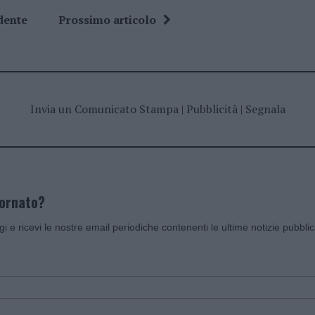
dente
Prossimo articolo
Invia un Comunicato Stampa
|
Pubblicità
|
Segnala
iornato?
ggi e ricevi le nostre email periodiche contenenti le ultime notizie pubbli