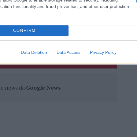
eale?
cation functionality and fraud prevention, and other user protection.
gram di GalluraOggi.it
CONFIRM
lazioni, i tuoi video e le tue foto
ro +39 345 356 7512
Data Deletion
Data Access
Privacy Policy
ime news da
Google News