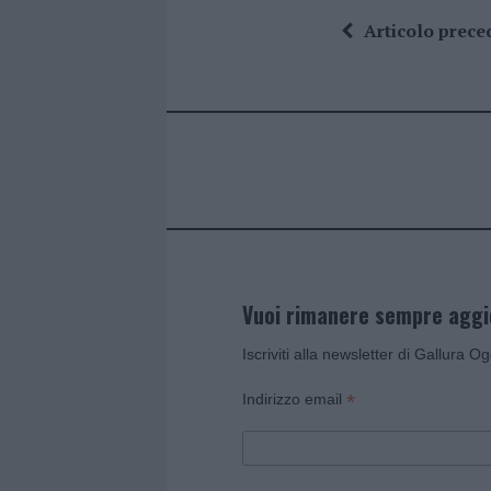
ce
it
te
at
a
Articolo prece
b
te
re
s
re
o
r
st
A
o
p
k
p
Vuoi rimanere sempre agg
Iscriviti alla newsletter di Gallura O
*
Indirizzo email