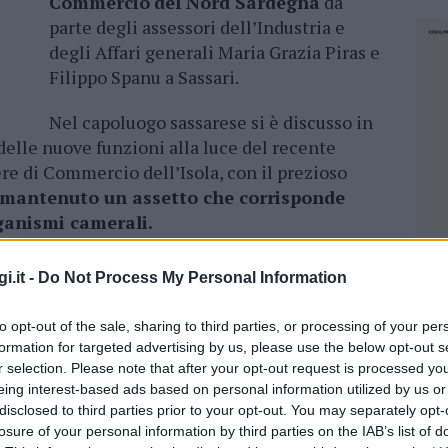
Commercio
del Nord Sardegna
da
parte degli assessori dell’Industria e
degli Affari generali Maria Grazia Piras e
Filippo Spanu a Sassari.
Nel capoluogo sassarese si è discusso in
 delle nuove funzioni alla luce del recente
re di Commercio dell’Isola, con il prezioso
mantenuto un assetto che corrisponde
rganismi camerali.
a spiegato l’assessore Spanu- condotta nella
i.it -
Do Not Process My Personal Information
ltre sedi istituzionali. Abbiamo lavorato tutti
tà e le vocazioni delle nostre Camere di
to opt-out of the sale, sharing to third parties, or processing of your per
è stato la naturale conseguenza di questo lavoro
formation for targeted advertising by us, please use the below opt-out s
o e base di partenza di altre legittime
r selection. Please note that after your opt-out request is processed y
tare avanti”.
eing interest-based ads based on personal information utilized by us or
disclosed to third parties prior to your opt-out. You may separately opt-
losure of your personal information by third parties on the IAB’s list of
ratteristiche
della Camera di Commercio di
NEC