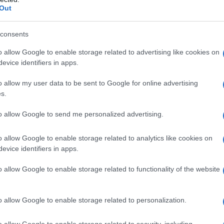
crescita.
Out
consents
o allow Google to enable storage related to advertising like cookies on
evice identifiers in apps.
azionali?
o allow my user data to be sent to Google for online advertising
s.
 mese
cliccando
qui
to allow Google to send me personalized advertising.
o allow Google to enable storage related to analytics like cookies on
evice identifiers in apps.
do nella sezione
Login
dal menù del sito o
o allow Google to enable storage related to functionality of the website
o allow Google to enable storage related to personalization.
o allow Google to enable storage related to security, including