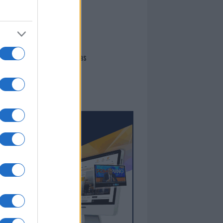
I nostri cari
Giovannimaria Cabras