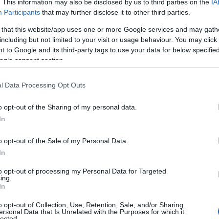
. This information may also be disclosed by us to third parties on the
IA
transfrontaliera
per valorizzare il rapporto,
Participants
that may further disclose it to other third parties.
rsica; la Regione ha chiesto e ottenuto che
 that this website/app uses one or more Google services and may gath
li sugli spazi di cooperazione transfrontaliera
including but not limited to your visit or usage behaviour. You may click 
elazioni già avviate con Corsica e Baleari”.
 to Google and its third-party tags to use your data for below specifi
ogle consent section.
razia Piras ha rimarcato il ruolo delle Camere
issione tra le istituzioni e il mondo delle
l Data Processing Opt Outs
enti della Giunta a sostegno del comparto
 quadro auspicato nell’assetto delle Camere di
o opt-out of the Sharing of my personal data.
ale supporto di questi organismi, stiamo
In
se, obiettivo che la Giunta persegue con
lizzazione e nei campi dell’innovazione,
o opt-out of the Sale of my Personal Data.
 della semplificazione amministrativa.
In
to opt-out of processing my Personal Data for Targeted
ti abbiamo messo in condizione le imprese
ing.
ove opportunità che scaturiscono dagli
In
dell’economia.
In particolare con
o opt-out of Collection, Use, Retention, Sale, and/or Sharing
iamo le imprese alla sfida dell’export,
ersonal Data that Is Unrelated with the Purposes for which it
lected.