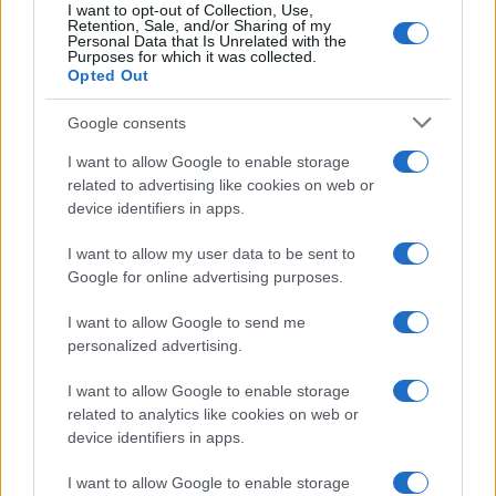
I want to opt-out of Collection, Use,
Retention, Sale, and/or Sharing of my
Ricevi le nostre ultime news
Personal Data that Is Unrelated with the
Purposes for which it was collected.
Opted Out
da
Google News
Google consents
I want to allow Google to enable storage
Condividi l'articolo
related to advertising like cookies on web or
device identifiers in apps.
F
T
Pi
W
S
a
w
n
h
h
I want to allow my user data to be sent to
Google for online advertising purposes.
ce
it
te
at
a
Articolo precedente
I want to allow Google to send me
b
te
re
s
re
Prossimo articolo
personalized advertising.
o
r
st
A
I want to allow Google to enable storage
o
p
related to analytics like cookies on web or
NOTIZIE RECENTI
k
p
device identifiers in apps.
I want to allow Google to enable storage
Auto prende fuoco sulla strada statale 125 a