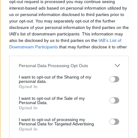
opt-out request is processed you may continue seeing
Cani Arzachena
Canile Arzachena
interest-based ads based on personal information utilized by
Comune Arzachena
Ge.se.co. Surl
us or personal information disclosed to third parties prior to
Notizie Arzachena
Randagi Di Flora
your opt-out. You may separately opt-out of the further
disclosure of your personal information by third parties on the
Trovatelli Arzachena
IAB’s list of downstream participants. This information may
also be disclosed by us to third parties on the
IAB’s List of
Inviaci le tue segnalazioni,
Downstream Participants
that may further disclose it to other
i tuoi video e le tue foto
third parties.
Su WhatsApp al numero +39
Please note that this website/app uses one or more Google
345 356 7512
Personal Data Processing Opt Outs
services and may gather and store information including but
not limited to your visit or usage behaviour. You may click to
I want to opt-out of the Sharing of my
personal data.
grant or deny consent to Google and its third-party tags to
Opted In
use your data for below specified purposes in below Google
Notizie in tempo reale?
consent section.
I want to opt-out of the Sale of my
Personal Data.
Entra nel canale telegram di
Opted In
GalluraOggi.it
I want to opt-out of processing my
Personal Data for Targeted Advertising.
Opted In