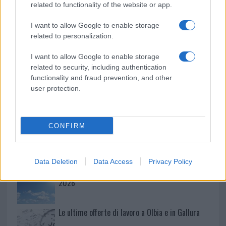
related to functionality of the website or app.
Olbia, cosa è successo
I want to allow Google to enable storage
related to personalization.
Incidente sulla 125 a Olbia, due auto coinvolte:
danni ingenti
I want to allow Google to enable storage
related to security, including authentication
functionality and fraud prevention, and other
Auto finisce contro un muretto, un ferito ad
user protection.
Arzachena
Incidente a Baia Sardinia, scontro tra auto e
CONFIRM
moto: un ferito
Data Deletion
Data Access
Privacy Policy
Olbia, le previsioni meteo per lunedì 10 agosto
2026
Le ultime offerte di lavoro a Olbia e in Gallura