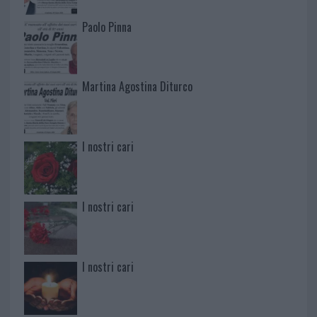
Paolo Pinna
Martina Agostina Diturco
I nostri cari
I nostri cari
I nostri cari