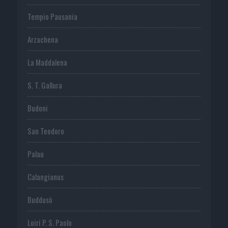
Tempio Pausania
Arzachena
La Maddalena
S. T. Gallura
Budoni
San Teodoro
Palau
Calangianus
Buddusò
Loiri P. S. Paolo