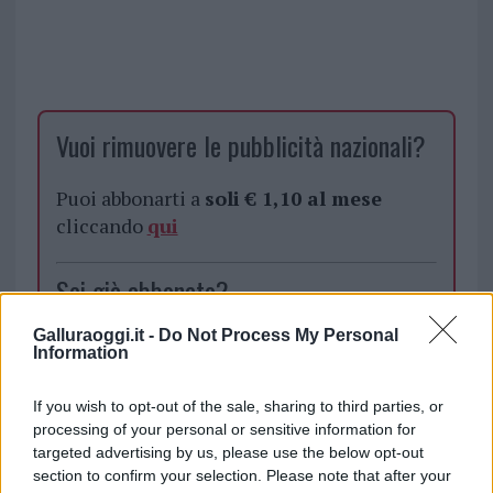
Vuoi rimuovere le pubblicità nazionali?
Puoi abbonarti a
soli € 1,10 al mese
cliccando
qui
Sei già abbonato?
Galluraoggi.it -
Do Not Process My Personal
Puoi effettuare l'accesso andando nella
Information
sezione
Login
dal menù del sito o
cliccando
qui
If you wish to opt-out of the sale, sharing to third parties, or
processing of your personal or sensitive information for
targeted advertising by us, please use the below opt-out
section to confirm your selection. Please note that after your
TEMI:
Anna Maria Zedda
Arzachena Dusseldorf