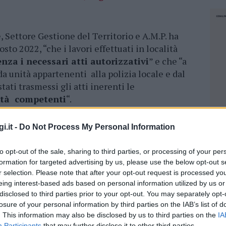
 Settore Gestione del Territorio e A.M.P. ha
to 2022, “che i lavori effettuati in località
enza i necessari atti autorizzativi
” e che “a
da unità appartenenti alla polizia locale e dal
ati trasmessi gli atti inerenti le
rità competenti
“.
izia locale e dal corpo forestale e di vigilanza
i.it -
Do Not Process My Personal Information
mero 6696 dell’11 maggio 2022) ha potuto
vori è stata data in concessione alla società
to opt-out of the sale, sharing to third parties, or processing of your per
uo Hotel Moresco, dove è stato realizzato “un
formation for targeted advertising by us, please use the below opt-out s
izia dell’area dagli arbusti ed eliminando
r selection. Please note that after your opt-out request is processed y
pera di pulizia effettuata anche con l’ausilio di
eing interest-based ads based on personal information utilized by us or
disclosed to third parties prior to your opt-out. You may separately opt-
 perché
ha portato la rimozione di tutta la
losure of your personal information by third parties on the IAB’s list of
no solamente dei ginepri autoctoni e delle
. This information may also be disclosed by us to third parties on the
IA
sizionate dal concessionario”.
NEC
Participants
that may further disclose it to other third parties.