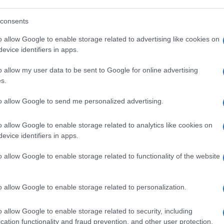
azionali?
consents
o allow Google to enable storage related to advertising like cookies on
 mese
cliccando
qui
evice identifiers in apps.
o allow my user data to be sent to Google for online advertising
s.
do nella sezione
Login
dal menù del sito o
to allow Google to send me personalized advertising.
o allow Google to enable storage related to analytics like cookies on
evice identifiers in apps.
GrIg Gruppo D'Intervento Giuridico
o allow Google to enable storage related to functionality of the website
o allow Google to enable storage related to personalization.
o allow Google to enable storage related to security, including
cation functionality and fraud prevention, and other user protection.