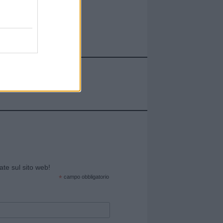
cate sul sito web!
*
campo obbligatorio