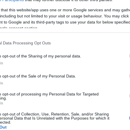
 that this website/app uses one or more Google services and may gath
ato effettuato
senza aver presentato alcuna
including but not limited to your visit or usage behaviour. You may click 
nali
” e “si è anche creata una piazzola,
 to Google and its third-party tags to use your data for below specifi
mento di un chiosco”. L’area risulta in parte
ogle consent section.
logico. Oltre alle violazioni di natura
ca,
appaiono evidenti anche le violazioni
l Data Processing Opt Outs
olgimento di indagini in ambito amministrativo
comunicato dal corpo forestale e di vigilanza
o opt-out of the Sharing of my personal data.
mero 22291 del 24 maggio 2022).
In
ti, sono
ora necessari provvedimenti di
o opt-out of the Sale of my Personal Data.
provvedimenti sanzionatori amministrativi
In
di Gallura farebbe bene a disporre anche la
to opt-out of processing my Personal Data for Targeted
 per palese violazione del relativo atto – dice
ing.
è tutelata con vincolo paesaggistico, nonché con
In
 e come tale è stata classificata nel piano
o opt-out of Collection, Use, Retention, Sale, and/or Sharing
auspica la rapida adozione dei conseguenti
ersonal Data that Is Unrelated with the Purposes for which it
lected.
gge”.
Out