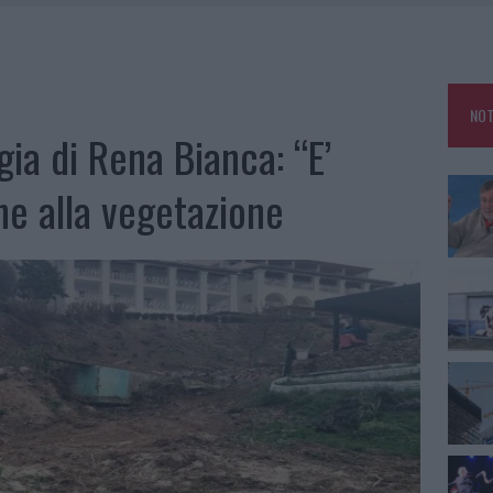
NNI DEL DIVING CENTER DI TEGGE
L MAESTRO CHE RIFIUTO LA COSTA SMERALDA
AU, UNA SVOLTA PER GLI UTENTI
NOT
ZIONE SOA IN ITALIA: LISTA DELLE 4 REALTÀ PIÙ EFFICIENTI NELLA GESTIONE
gia di Rena Bianca: “E’
he alla vegetazione