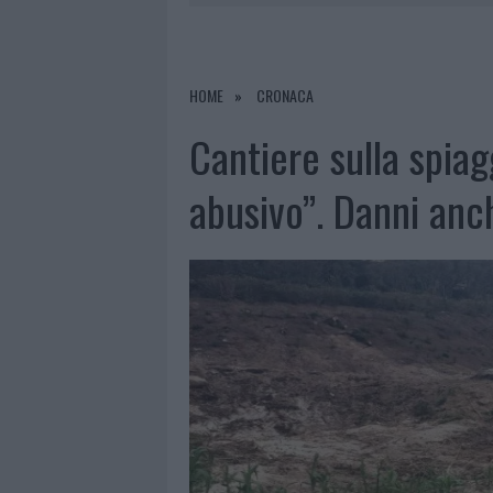
5 AGOSTO 2026
|
LA MADDALENA, FESTA PER I 30 A
6 AGOSTO 2026
|
È MORTO FRANCESCO GUCCINI, I
6 AGOSTO 2026
|
NUOVO SPORTELLO RIFIUTI A PAL
HOME
CRONACA
6 AGOSTO 2026
|
MIGLIORI AGENZIE PER L’ATTESTA
Cantiere sulla spiag
DELLE PRATICHE
abusivo”. Danni anc