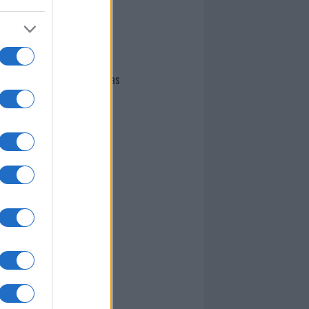
I nostri cari
Giovannimaria Cabras