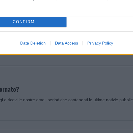
dente
Prossimo articolo
CONFIRM
Data Deletion
Data Access
Privacy Policy
Invia un Comunicato Stampa
|
Pubblicità
|
Segnala
iornato?
ggi e ricevi le nostre email periodiche contenenti le ultime notizie pubbli