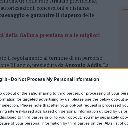
chilometri della rete stradale provinciale,
 autorizzazioni, concessioni e distanze
paesaggio e garantire il rispetto
delle
tà della Gallura premiata tra le migliori
vato il regolamento al termine di un percorso
ione Bilancio, presieduta da
Antonio Addis
. La
ta del Comune di Olbia, scelta resa necessaria
 in corso nell’aula consiliare. La Provincia
i.it -
Do Not Process My Personal Information
e in un settore che negli anni ha visto una
re pubblicitarie.
to opt-out of the sale, sharing to third parties, or processing of your per
formation for targeted advertising by us, please use the below opt-out s
pubblicitari lungo le strade galluresi.
r selection. Please note that after your opt-out request is processed y
eing interest-based ads based on personal information utilized by us or
disclosed to third parties prior to your opt-out. You may separately opt-
una
distanza minima di 400 metri tra un
losure of your personal information by third parties on the IAB’s list of
NEC