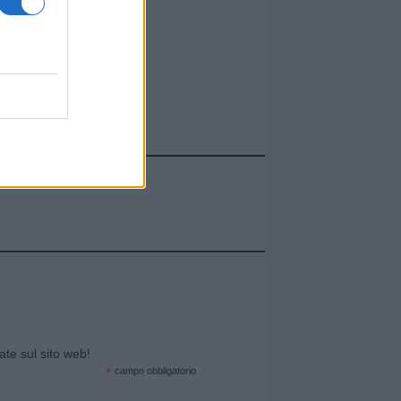
cate sul sito web!
*
campo obbligatorio