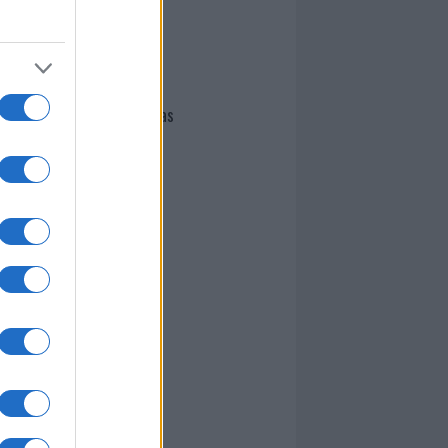
I nostri cari
Giovannimaria Cabras