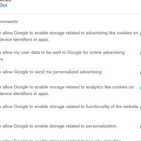
Out
consents
azionali?
o allow Google to enable storage related to advertising like cookies on
evice identifiers in apps.
 mese
cliccando
qui
o allow my user data to be sent to Google for online advertising
s.
to allow Google to send me personalized advertising.
do nella sezione
Login
dal menù del sito o
o allow Google to enable storage related to analytics like cookies on
evice identifiers in apps.
itari Olbia
Codice Della Strada
Notizie Olbia
o allow Google to enable storage related to functionality of the website
lla Gallura
Regolamento Pubblicità Gallura
o allow Google to enable storage related to personalization.
o allow Google to enable storage related to security, including