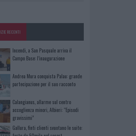
IZIE RECENTI
Incendi, a San Pasquale arriva il
Campo Base: l’inaugurazione
Andrea Mura conquista Palau: grande
partecipazione per il suo racconto
Calangianus, allarme sul centro
accoglienza minori, Albieri: “Episodi
gravissimi”
Gallura, finti clienti svuotano le suite:
furto da 50mila nel resort