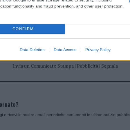
cation functionality and fraud prevention, and other user protection.
dente
Prossimo articolo
CONFIRM
Data Deletion
Data Access
Privacy Policy
Invia un Comunicato Stampa
|
Pubblicità
|
Segnala
iornato?
ggi e ricevi le nostre email periodiche contenenti le ultime notizie pubbli