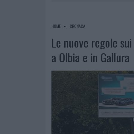
6 AGOSTO 2026
|
INCENDI, A SAN PASQUALE ARRIV
6 AGOSTO 2026
|
ANDREA MURA CONQUISTA PALAU
6 AGOSTO 2026
|
CALANGIANUS, ALLARME SUL CENT
HOME
CRONACA
6 AGOSTO 2026
|
GALLURA, FINTI CLIENTI SVUOTA
Le nuove regole sui c
a Olbia e in Gallura