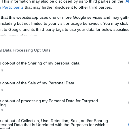
lazione nelle strade con vista mare. Sono
. This information may also be disclosed by us to third parties on the
IA
 sulle modalità di richiesta delle autorizzazioni
Participants
that may further disclose it to other third parties.
co patrimoniale. La disciplina aggiorna il
 that this website/app uses one or more Google services and may gath
dall’ex Provincia di Sassari, ritenuto non più
including but not limited to your visit or usage behaviour. You may click 
ra.
 to Google and its third-party tags to use your data for below specifi
ogle consent section.
o
studio sulla rete viaria per individuare le
egli impianti pubblicitari
. Questa attività
l Data Processing Opt Outs
e del piano, che definirà esattamente dove
pianti. L’obiettivo è assicurare trasparenza,
o opt-out of the Sharing of my personal data.
e lungo tutte le strade di competenza.
In
plina dei cartelli a Olbia.
o opt-out of the Sale of my Personal Data.
In
la Gallura saranno
coinvolte per adottare
to opt-out of processing my Personal Data for Targeted
 territori
. La Provincia intende costruire un
ing.
In
ermetta un controllo efficace del fenomeno e
 stradale. L’avvio del nuovo regolamento
o opt-out of Collection, Use, Retention, Sale, and/or Sharing
ersonal Data that Is Unrelated with the Purposes for which it
un sistema più ordinato e conforme alle norme
lected.