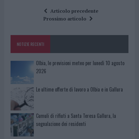
ce
it
te
at
a
Articolo precedente
b
te
re
s
re
Prossimo articolo
o
r
st
A
o
p
NOTIZIE RECENTI
k
p
Olbia, le previsioni meteo per lunedì 10 agosto
2026
Le ultime offerte di lavoro a Olbia e in Gallura
Cumuli di rifiuti a Santa Teresa Gallura, la
segnalazione dei residenti