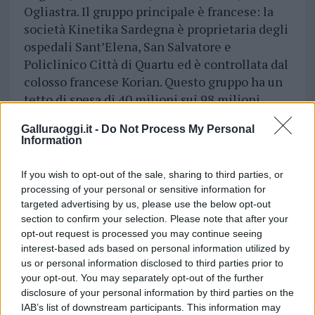
Ogliastra. Il gruppo principale è francese: la
società Kinetika Sardegna è proprietaria degli
ospedali Sant’Elena, San Salvatore e
Policlinico Città di Quartu ed è controllata dal
colosso francese Korian. Questo gruppo ha un
tetto di spesa di 40 milioni sui 98 milioni
totali. Le altre
cliniche sono in mano a
Galluraoggi.it -
Do Not Process My Personal
imprenditori storici della sanità privata
Information
sarda, a Cagliari come a Sassari”.
If you wish to opt-out of the sale, sharing to third parties, or
“Una riforma sanitaria per essere una buona
processing of your personal or sensitive information for
riforma
non deve prevedere solo tagli, ma
targeted advertising by us, please use the below opt-out
deve fare in modo che migliori la qualità
section to confirm your selection. Please note that after your
opt-out request is processed you may continue seeing
dei servizi
sanitari offerti, che renda i servizi
interest-based ads based on personal information utilized by
universalmente accessibili, che
il cittadino
us or personal information disclosed to third parties prior to
gallurese e quindi sardo abbia garantito lo
your opt-out. You may separately opt-out of the further
stesso diritto alla salute che ha garantito
disclosure of your personal information by third parties on the
il cittadino milanese e quindi lombardo
.
IAB’s list of downstream participants. This information may