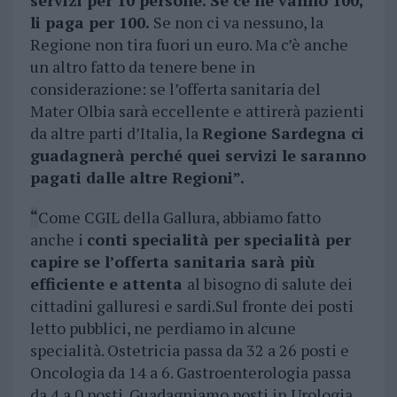
servizi per 10 persone. Se ce ne vanno 100,
li paga per 100.
Se non ci va nessuno, la
Regione non tira fuori un euro. Ma c’è anche
un altro fatto da tenere bene in
considerazione: se l’offerta sanitaria del
Mater Olbia sarà eccellente e attirerà pazienti
da altre parti d’Italia, la
Regione Sardegna ci
guadagnerà perché quei servizi le saranno
pagati dalle altre Regioni”.
“
Come CGIL della Gallura, abbiamo fatto
anche i
conti specialità per specialità per
capire se l’offerta sanitaria sarà più
efficiente e attenta
al bisogno di salute dei
cittadini galluresi e sardi.Sul fronte dei posti
letto pubblici, ne perdiamo in alcune
specialità. Ostetricia passa da 32 a 26 posti e
Oncologia da 14 a 6. Gastroenterologia passa
da 4 a 0 posti. Guadagniamo posti in Urologia