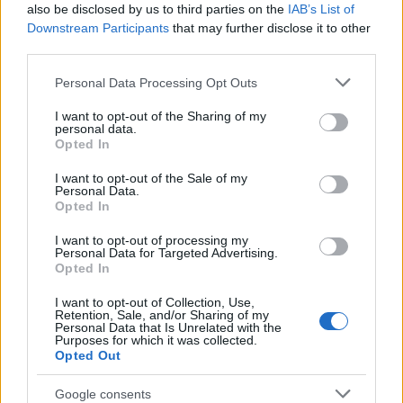
Troppe persone, invece, nel nostro territorio
also be disclosed by us to third parties on the
IAB’s List of
Downstream Participants
that may further disclose it to other
sono costrette ai viaggi della speranza fuori
third parties.
dalla propria area socio sanitaria e nel
peggiore dei casi a rinunciare a curarsi e
Please note that this website/app uses one or more Google
Personal Data Processing Opt Outs
services and may gather and store information including but
spesso a morire” conclude il segretario
not limited to your visit or usage behaviour. You may click to
I want to opt-out of the Sharing of my
generale della Cisl Gallura Luisa di Lorenzo.
personal data.
grant or deny consent to Google and its third-party tags to
Opted In
use your data for below specified purposes in below Google
consent section.
I want to opt-out of the Sale of my
Personal Data.
Opted In
I want to opt-out of processing my
Personal Data for Targeted Advertising.
Opted In
I want to opt-out of Collection, Use,
Retention, Sale, and/or Sharing of my
Personal Data that Is Unrelated with the
Purposes for which it was collected.
Opted Out
Google consents