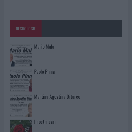
NECROLOGIE
Mario Malu
Paolo Pinna
Martina Agostina Diturco
I nostri cari