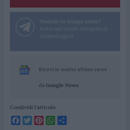
Notizie in tempo reale?
Entra nel canale telegram di
GalluraOggi.it
Ricevi le nostre ultime news
da
Google News
Condividi l'articolo
F
T
Pi
W
S
a
w
n
h
h