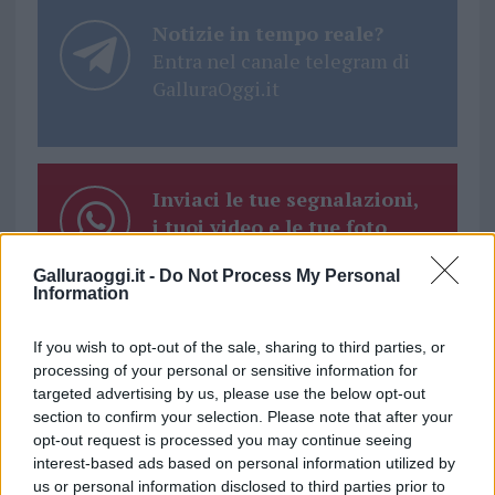
Notizie in tempo reale?
Entra nel canale telegram di
GalluraOggi.it
Inviaci le tue segnalazioni,
i tuoi video e le tue foto
Su WhatsApp al numero +39
Galluraoggi.it -
Do Not Process My Personal
345 356 7512
Information
If you wish to opt-out of the sale, sharing to third parties, or
processing of your personal or sensitive information for
targeted advertising by us, please use the below opt-out
Ricevi le nostre ultime news
section to confirm your selection. Please note that after your
opt-out request is processed you may continue seeing
interest-based ads based on personal information utilized by
da
Google News
us or personal information disclosed to third parties prior to