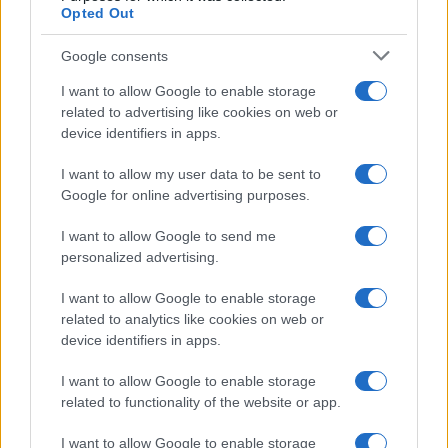
Opted Out
Auto finisce contro un muretto, un ferito ad
Google consents
Arzachena
I want to allow Google to enable storage
related to advertising like cookies on web or
device identifiers in apps.
Incidente a Baia Sardinia, scontro tra auto e
moto: un ferito
I want to allow my user data to be sent to
Google for online advertising purposes.
Olbia, le previsioni meteo per lunedì 10 agosto
I want to allow Google to send me
2026
personalized advertising.
I want to allow Google to enable storage
Le ultime offerte di lavoro a Olbia e in Gallura
related to analytics like cookies on web or
device identifiers in apps.
I want to allow Google to enable storage
Cumuli di rifiuti a Santa Teresa Gallura, la
related to functionality of the website or app.
segnalazione dei residenti
I want to allow Google to enable storage