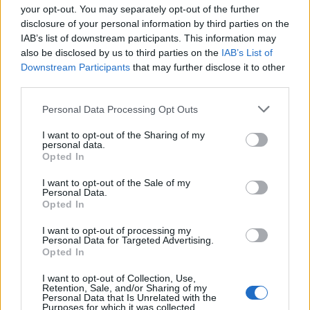
your opt-out. You may separately opt-out of the further
disclosure of your personal information by third parties on the
Condividi l'articolo
IAB’s list of downstream participants. This information may
also be disclosed by us to third parties on the
IAB’s List of
F
T
Pi
W
S
Downstream Participants
that may further disclose it to other
a
w
n
h
h
third parties.
ce
it
te
at
a
Please note that this website/app uses one or more Google
Personal Data Processing Opt Outs
Articolo precedente
services and may gather and store information including but
b
te
re
s
re
Prossimo articolo
not limited to your visit or usage behaviour. You may click to
I want to opt-out of the Sharing of my
personal data.
o
r
st
A
grant or deny consent to Google and its third-party tags to
Opted In
use your data for below specified purposes in below Google
o
p
consent section.
I want to opt-out of the Sale of my
NOTIZIE RECENTI
k
p
Personal Data.
Opted In
Auto prende fuoco sulla strada statale 125 a
I want to opt-out of processing my
Personal Data for Targeted Advertising.
Olbia, cosa è successo
Opted In
I want to opt-out of Collection, Use,
Incidente sulla 125 a Olbia, due auto coinvolte:
Retention, Sale, and/or Sharing of my
Personal Data that Is Unrelated with the
danni ingenti
Purposes for which it was collected.