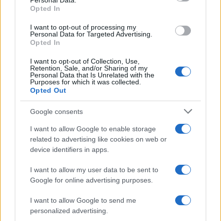
Personal Data.
GalluraOggi.it
Opted In
I want to opt-out of processing my
Personal Data for Targeted Advertising.
Opted In
Inviaci le tue segnalazioni,
I want to opt-out of Collection, Use,
i tuoi video e le tue foto
Retention, Sale, and/or Sharing of my
Su WhatsApp al numero +39
Personal Data that Is Unrelated with the
Purposes for which it was collected.
345 356 7512
Opted Out
Google consents
I want to allow Google to enable storage
related to advertising like cookies on web or
Ricevi le nostre ultime news
device identifiers in apps.
I want to allow my user data to be sent to
da
Google News
Google for online advertising purposes.
I want to allow Google to send me
Condividi l'articolo
personalized advertising.