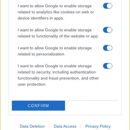
F
T
Pi
W
S
I want to allow Google to enable storage
related to analytics like cookies on web or
a
w
n
h
h
device identifiers in apps.
ce
it
te
at
a
Articolo precedente
I want to allow Google to enable storage
b
te
re
s
re
Prossimo articolo
related to functionality of the website or app.
o
r
st
A
I want to allow Google to enable storage
o
p
related to personalization.
NOTIZIE RECENTI
k
p
I want to allow Google to enable storage
related to security, including authentication
A fuoco un deposito con bombole, intervento dei vigili del
functionality and fraud prevention, and other
fuoco a Rudalza
user protection.
Ristorante distrutto dalle fiamme a La
Maddalena, incendio a Monti d’à rena
CONFIRM
Le previsioni meteo per il weekend a Olbia e in
Gallura
Data Deletion
Data Access
Privacy Policy