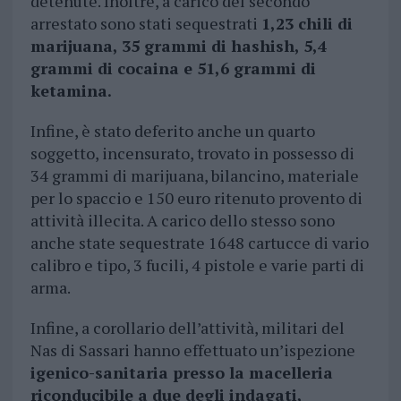
detenute. Inoltre, a carico del secondo
arrestato sono stati sequestrati
1,23 chili di
marijuana, 35 grammi di hashish, 5,4
grammi di cocaina e 51,6 grammi di
ketamina.
Infine, è stato deferito anche un quarto
soggetto, incensurato, trovato in possesso di
34 grammi di marijuana, bilancino, materiale
per lo spaccio e 150 euro ritenuto provento di
attività illecita. A carico dello stesso sono
anche state sequestrate 1648 cartucce di vario
calibro e tipo, 3 fucili, 4 pistole e varie parti di
arma.
Infine, a corollario dell’attività, militari del
Nas di Sassari hanno effettuato un’ispezione
igenico-sanitaria presso la macelleria
riconducibile a due degli indagati,