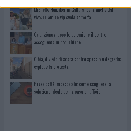
Michelle Hunziker in Gallura, bella anche dal
vivo: un amico vip svela come fa
Calangianus, dopo le polemiche il centro
accoglienza minori chiude
Olbia, divieto di sosta contro spaccio e degrado:
esplode la protesta
Pausa caffè impeccabile: come scegliere la
soluzione ideale per la casa e l’ufficio