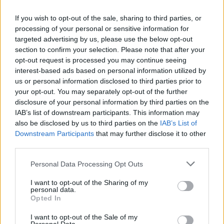
Vuoi rimuovere le pubblicità nazionali?
If you wish to opt-out of the sale, sharing to third parties, or
processing of your personal or sensitive information for
Puoi abbonarti a
soli € 1,10 al mese
targeted advertising by us, please use the below opt-out
cliccando
qui
section to confirm your selection. Please note that after your
opt-out request is processed you may continue seeing
interest-based ads based on personal information utilized by
Sei già abbonato?
us or personal information disclosed to third parties prior to
your opt-out. You may separately opt-out of the further
Puoi effettuare l'accesso andando nella
disclosure of your personal information by third parties on the
sezione
Login
dal menù del sito o
IAB’s list of downstream participants. This information may
also be disclosed by us to third parties on the
IAB’s List of
cliccando
qui
Downstream Participants
that may further disclose it to other
third parties.
Please note that this website/app uses one or more Google
TEMI:
Armi Tempio
Arresti Tempio
Personal Data Processing Opt Outs
services and may gather and store information including but
Carabinieri Tempio
Droga Tempio
not limited to your visit or usage behaviour. You may click to
I want to opt-out of the Sharing of my
personal data.
grant or deny consent to Google and its third-party tags to
Opted In
Notizie in tempo reale?
use your data for below specified purposes in below Google
Entra nel canale telegram di
consent section.
I want to opt-out of the Sale of my