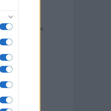
I nostri cari
Giovannimaria Cabras