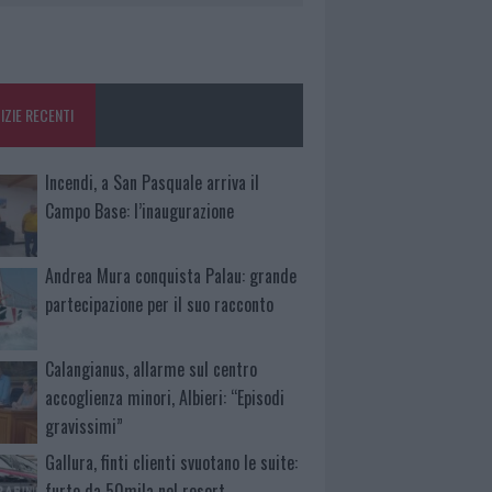
IZIE RECENTI
Incendi, a San Pasquale arriva il
Campo Base: l’inaugurazione
Andrea Mura conquista Palau: grande
partecipazione per il suo racconto
Calangianus, allarme sul centro
accoglienza minori, Albieri: “Episodi
gravissimi”
Gallura, finti clienti svuotano le suite:
furto da 50mila nel resort