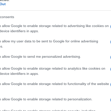
Out
sociati in tutte le Regioni d’Italia,
che
e di esercizio cinematografico,
dai
consents
menticare i circa
500 schermi dei cinema
arallelo che in questo momento è costretto a
o allow Google to enable storage related to advertising like cookies on
rie chiuse, le prime visioni ferme.
evice identifiers in apps.
o allow my user data to be sent to Google for online advertising
azionali?
s.
to allow Google to send me personalized advertising.
 mese
cliccando
qui
o allow Google to enable storage related to analytics like cookies on
evice identifiers in apps.
o allow Google to enable storage related to functionality of the website
do nella sezione
Login
dal menù del sito o
o allow Google to enable storage related to personalization.
ura
o allow Google to enable storage related to security, including