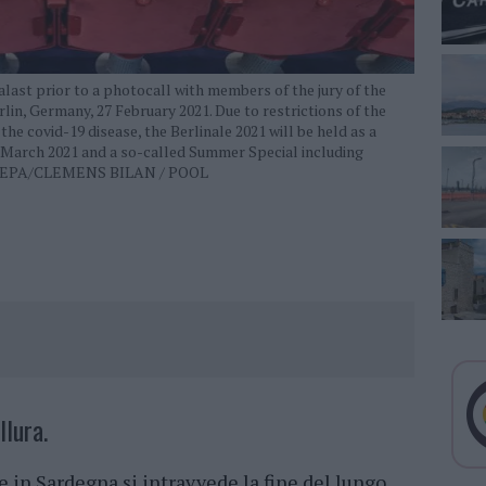
last prior to a photocall with members of the jury of the
erlin, Germany, 27 February 2021. Due to restrictions of the
he covid-19 disease, the Berlinale 2021 will be held as a
05 March 2021 and a so-called Summer Special including
021. EPA/CLEMENS BILAN / POOL
llura.
 in Sardegna si intravvede la fine del lungo