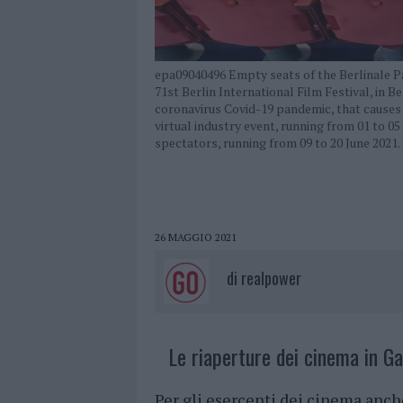
epa09040496 Empty seats of the Berlinale Pa
71st Berlin International Film Festival, in B
coronavirus Covid-19 pandemic, that causes t
virtual industry event, running from 01 to 
spectators, running from 09 to 20 June 2
26 MAGGIO 2021
di
realpower
Le riaperture dei cinema in Ga
Per gli esercenti dei cinema anche