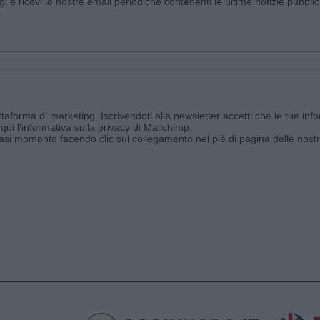
ggi e ricevi le nostre email periodiche contenenti le ultime notizie pubbli
aforma di marketing. Iscrivendoti alla newsletter accetti che le tue info
qui l'informativa sulla privacy di Mailchimp
.
siasi momento facendo clic sul collegamento nel piè di pagina delle nostr