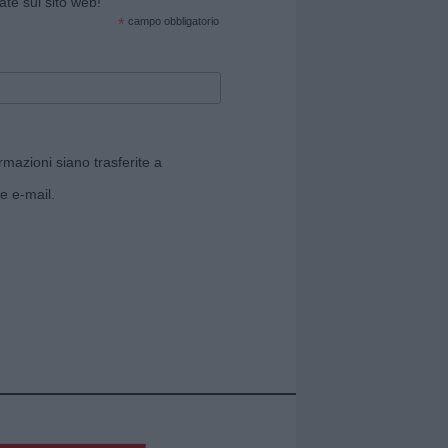
cate sul sito web!
*
campo obbligatorio
rmazioni siano trasferite a
e e-mail.