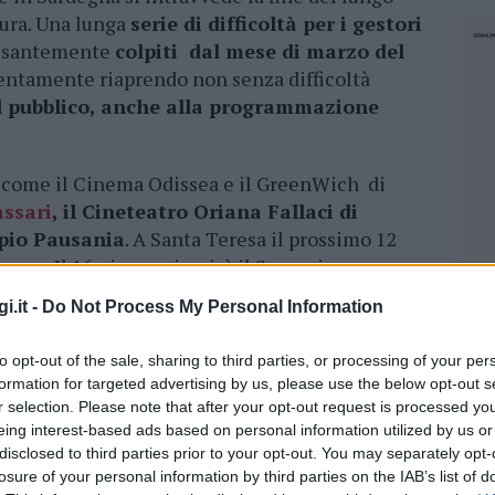
sura. Una lunga
serie di difficoltà per i gestori
esantemente
colpiti dal mese di marzo del
 lentamente riaprendo non senza difficoltà
l pubblico, anche alla programmazione
, come il Cinema Odissea e il GreenWich di
assari
, il Cineteatro Oriana Fallaci di
pio Pausania
. A Santa Teresa il prossimo 12
eresa.
Il 16 giugno riaprirà il Supercinema
i.it -
Do Not Process My Personal Information
no anche il
Cinema Olbia
,il Cinema Ariston di
to opt-out of the sale, sharing to third parties, or processing of your per
apertura dell’
Arena La Conchiglia di La
formation for targeted advertising by us, please use the below opt-out s
 Notte di Palau
.
r selection. Please note that after your opt-out request is processed y
eing interest-based ads based on personal information utilized by us or
ttere in moto un veicolo, dando ancora
disclosed to third parties prior to your opt-out. You may separately opt-
ttore. Nonostante le problematiche e le regole
losure of your personal information by third parties on the IAB’s list of
NEC