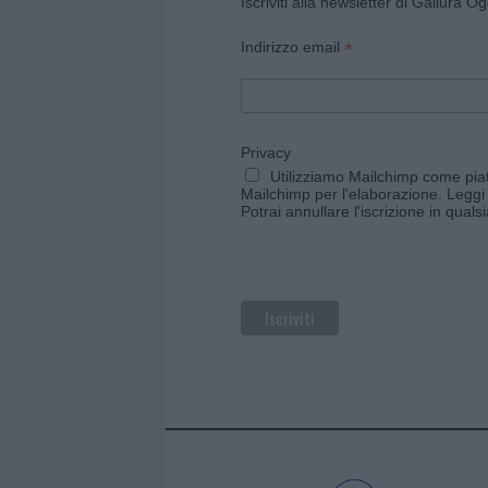
Iscriviti alla newsletter di Gallura O
*
Indirizzo email
Privacy
Utilizziamo Mailchimp come piatt
Mailchimp per l'elaborazione.
Leggi 
Potrai annullare l'iscrizione in qual