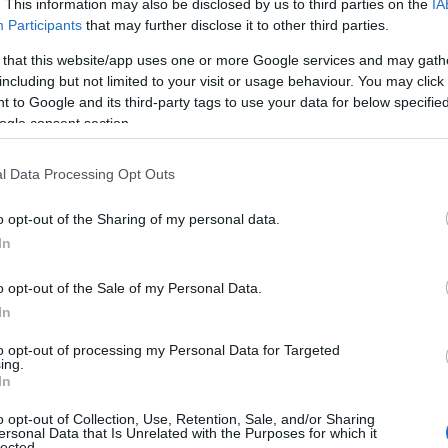
. This information may also be disclosed by us to third parties on the
IA
 adeguarsi, la
riapertura delle sale
Participants
that may further disclose it to other third parties.
iù forte per il ritorno alla normalità
dopo
za di film e prime visioni da poter apprezzare
 that this website/app uses one or more Google services and may gath
 momento importante per ritrovare il piacere e
including but not limited to your visit or usage behaviour. You may click 
 to Google and its third-party tags to use your data for below specifi
 una
sala può offrire quando si segue un
ogle consent section.
l Data Processing Opt Outs
hanno
visto l’attivazione della cassa
 e invariato il carico di costi gestionali . Lo
o opt-out of the Sharing of my personal data.
ente di Anec Sardegna, Luciano Lombardo aveva
In
esidente della regione Solinas, nella quale
a la categoria
. Nessun segnale ha rincuorato
o opt-out of the Sale of my Personal Data.
 esclusivamente sulle proprie forze,
In
. Non sarà così per tutti, alcuni gestori in
on avranno la forza di ripartire
, chiudendo
to opt-out of processing my Personal Data for Targeted
ing.
prie sale. Sarebbe una ulteriore sconfitta per la
In
dotti determinanti per rimettere in moto una
o opt-out of Collection, Use, Retention, Sale, and/or Sharing
ersonal Data that Is Unrelated with the Purposes for which it
lected.