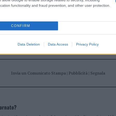
cation functionality and fraud prevention, and other user protection.
CONFIRM
dente
Prossimo articolo
Data Deletion
Data Access
Privacy Policy
Invia un Comunicato Stampa
|
Pubblicità
|
Segnala
iornato?