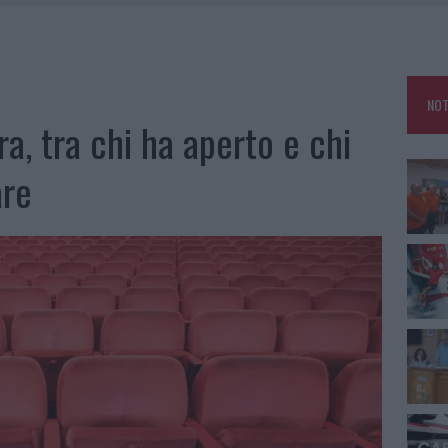
E CALDO TORNANO PROTAGONISTI
A IL CAMPO BASE: L’INAUGURAZIONE
: GRANDE PARTECIPAZIONE PER IL SUO RACCONTO
NOT
RO ACCOGLIENZA MINORI, ALBIERI: “EPISODI GRAVISSIMI”
ra, tra chi ha aperto e chi
are