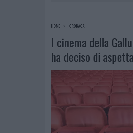
6 AGOSTO 2026
|
METEO OLBIA 7 AGOSTO, SOLE 
6 AGOSTO 2026
|
INCENDI, A SAN PASQUALE ARRIV
6 AGOSTO 2026
|
ANDREA MURA CONQUISTA PALAU
HOME
CRONACA
6 AGOSTO 2026
|
CALANGIANUS, ALLARME SUL CENT
I cinema della Gallu
ha deciso di aspett