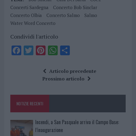
Concerti Sardegna
Concerto Bob Sinclar
Concerto Olbia
Concerto Salmo
Salmo
Water Word Concerto
Condividi l'articolo
F
T
Pi
W
S
a
w
n
h
h
ce
it
te
at
a
Articolo precedente
b
te
re
s
re
Prossimo articolo
o
r
st
A
o
p
NOTIZIE RECENTI
k
p
Incendi, a San Pasquale arriva il Campo Base:
l’inaugurazione