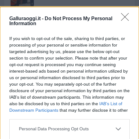
Andrea Mura conquista Palau: grande
Galluraoggi.it -
Do Not Process My Personal
partecipazione per il suo racconto
Information
Calangianus, allarme sul centro accoglienza
If you wish to opt-out of the sale, sharing to third parties, or
processing of your personal or sensitive information for
minori, Albieri: “Episodi gravissimi”
targeted advertising by us, please use the below opt-out
section to confirm your selection. Please note that after your
Gallura, finti clienti svuotano le suite: furto da
opt-out request is processed you may continue seeing
interest-based ads based on personal information utilized by
50mila nel resort
us or personal information disclosed to third parties prior to
your opt-out. You may separately opt-out of the further
Meteo Olbia 7 agosto, sole e caldo tornano
disclosure of your personal information by third parties on the
IAB’s list of downstream participants. This information may
protagonisti
also be disclosed by us to third parties on the
IAB’s List of
Downstream Participants
that may further disclose it to other
Test tunnel Olbia: rampe chiuse ancora fino a
third parties.
fine agosto
Please note that this website/app uses one or more Google
Personal Data Processing Opt Outs
services and may gather and store information including but