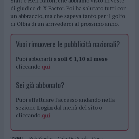
Slait e Hell Raton, che abbiamo visto in veste
di giudice di X Factor. Poi ha salutato tutti con
un abbraccio, ma che sapeva tanto per il golfo
di Olbia di un arrivederci al prossimo anno.
Vuoi rimuovere le pubblicità nazionali?
Puoi abbonarti a
soli € 1,10 al mese
cliccando
qui
Sei già abbonato?
Puoi effettuare l'accesso andando nella
sezione
Login
dal menù del sito o
cliccando
qui
TEMI:
Bob Sinclar
Cala Dei Sardi
Coez