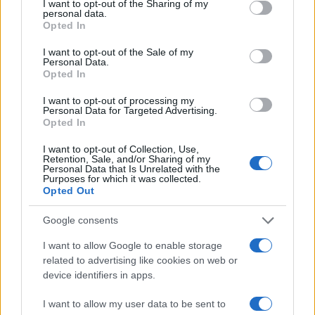
not limited to your visit or usage behaviour. You may click to
I want to opt-out of the Sharing of my
Aggius conquista la classifica delle mete più
personal data.
grant or deny consent to Google and its third-party tags to
Opted In
amate dell’estate 2026
use your data for below specified purposes in below Google
consent section.
I want to opt-out of the Sale of my
Personal Data.
Opted In
I want to opt-out of processing my
Personal Data for Targeted Advertising.
Opted In
I want to opt-out of Collection, Use,
Retention, Sale, and/or Sharing of my
Personal Data that Is Unrelated with the
Purposes for which it was collected.
Opted Out
NECROLOGIE
Google consents
I want to allow Google to enable storage
Mario Malu
related to advertising like cookies on web or
device identifiers in apps.
I want to allow my user data to be sent to
Paolo Pinna