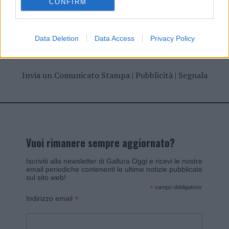
CONFIRM
Data Deletion
Data Access
Privacy Policy
Invia un Comunicato Stampa
|
Pubblicità
|
Segnala
Vuoi rimanere sempre aggiornato?
Iscriviti alla newsletter di Gallura Oggi e ricevi le nostre
email periodiche contenenti le ultime notizie pubblicate
sul sito web!
*
campo obbligatorio
*
Indirizzo email