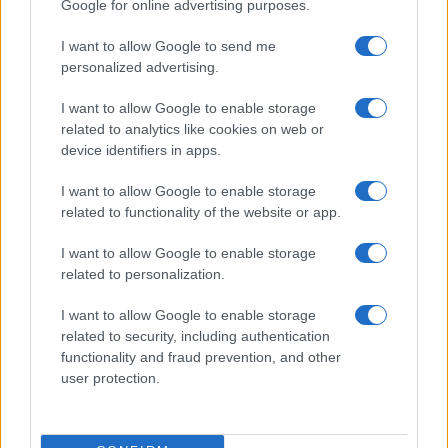
Google for online advertising purposes.
I want to allow Google to send me
personalized advertising.
Martina Agostina Diturco
I want to allow Google to enable storage
related to analytics like cookies on web or
device identifiers in apps.
I nostri cari
I want to allow Google to enable storage
related to functionality of the website or app.
I nostri cari
I want to allow Google to enable storage
related to personalization.
I want to allow Google to enable storage
I nostri cari
related to security, including authentication
functionality and fraud prevention, and other
user protection.
Giovannimaria Cabras