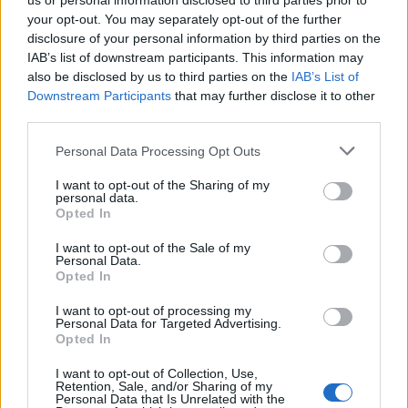
us or personal information disclosed to third parties prior to
your opt-out. You may separately opt-out of the further
disclosure of your personal information by third parties on the
IAB’s list of downstream participants. This information may
Condividi l'articolo
also be disclosed by us to third parties on the
IAB’s List of
F
T
Pi
W
S
Downstream Participants
that may further disclose it to other
third parties.
a
w
n
h
h
Please note that this website/app uses one or more Google
Personal Data Processing Opt Outs
ce
it
te
at
a
Articolo precedente
services and may gather and store information including but
b
te
re
s
re
not limited to your visit or usage behaviour. You may click to
I want to opt-out of the Sharing of my
Prossimo articolo
personal data.
grant or deny consent to Google and its third-party tags to
o
r
st
A
Opted In
use your data for below specified purposes in below Google
o
p
consent section.
I want to opt-out of the Sale of my
Personal Data.
NOTIZIE RECENTI
k
p
Opted In
I want to opt-out of processing my
Ristorante distrutto dalle fiamme a La
Personal Data for Targeted Advertising.
Opted In
Maddalena, incendio a Monti d’à rena
I want to opt-out of Collection, Use,
Retention, Sale, and/or Sharing of my
Le previsioni meteo per il weekend a Olbia e in
Personal Data that Is Unrelated with the