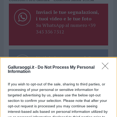
Inviaci le tue segnalazioni,
i tuoi video e le tue foto
Su WhatsApp al numero +39
345 356 7512
Notizie in tempo reale?
Entra nel canale telegram di
Galluraoggi.it -
Do Not Process My Personal
GalluraOggi.it
Information
If you wish to opt-out of the sale, sharing to third parties, or
processing of your personal or sensitive information for
targeted advertising by us, please use the below opt-out
Ricevi le nostre ultime news
section to confirm your selection. Please note that after your
opt-out request is processed you may continue seeing
interest-based ads based on personal information utilized by
da
Google News