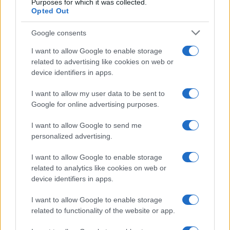
Purposes for which it was collected.
Gallura
Opted Out
Google consents
Michelle Hunziker in Gallura, bella anche dal
vivo: un amico vip svela come fa
I want to allow Google to enable storage
related to advertising like cookies on web or
device identifiers in apps.
Calangianus, dopo le polemiche il centro
accoglienza minori chiude
I want to allow my user data to be sent to
Google for online advertising purposes.
Olbia, divieto di sosta contro spaccio e degrado:
I want to allow Google to send me
esplode la protesta
personalized advertising.
I want to allow Google to enable storage
Pausa caffè impeccabile: come scegliere la
related to analytics like cookies on web or
device identifiers in apps.
soluzione ideale per la casa e l’ufficio
I want to allow Google to enable storage
Monte Pino, la fine di un lungo dolore: storia e
related to functionality of the website or app.
rinascita della strada che segnò la Gallura