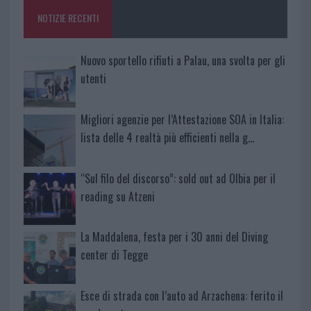
o
p
NOTIZIE RECENTI
k
p
Nuovo sportello rifiuti a Palau, una svolta per gli
utenti
Migliori agenzie per l’Attestazione SOA in Italia:
lista delle 4 realtà più efficienti nella g…
“Sul filo del discorso”: sold out ad Olbia per il
reading su Atzeni
La Maddalena, festa per i 30 anni del Diving
center di Tegge
Esce di strada con l’auto ad Arzachena: ferito il