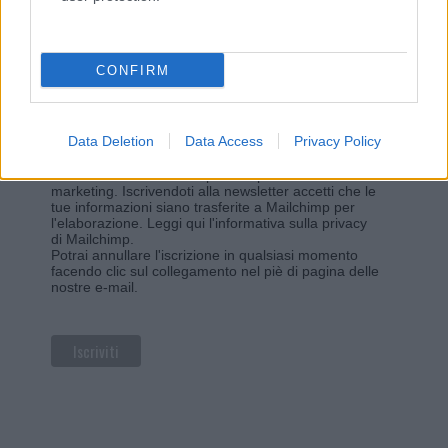
Iscriviti alla newsletter di Gallura Oggi e ricevi le nostre
email periodiche contenenti le ultime notizie pubblicate
sul sito web!
*
campo obbligatorio
CONFIRM
*
Indirizzo email
Data Deletion
Data Access
Privacy Policy
Privacy
Utilizziamo Mailchimp come piattaforma di
marketing. Iscrivendoti alla newsletter accetti che le
tue informazioni siano trasferite a Mailchimp per
l'elaborazione.
Leggi qui l'informativa sulla privacy
di Mailchimp
.
Potrai annullare l'iscrizione in qualsiasi momento
facendo clic sul collegamento nel piè di pagina delle
nostre e-mail.