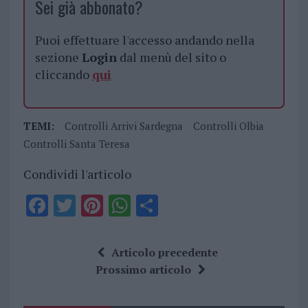
Sei già abbonato?
Puoi effettuare l'accesso andando nella
sezione
Login
dal menù del sito o
cliccando
qui
TEMI:
Controlli Arrivi Sardegna
Controlli Olbia
Controlli Santa Teresa
Condividi l'articolo
F
T
Pi
W
S
a
w
n
h
h
ce
it
te
at
a
Articolo precedente
b
te
re
s
re
Prossimo articolo
o
r
st
A