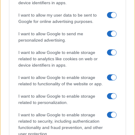
device identifiers in apps.
I nostri cari
I want to allow my user data to be sent to
Google for online advertising purposes.
Giovannimaria Cabras
I want to allow Google to send me
personalized advertising.
I want to allow Google to enable storage
related to analytics like cookies on web or
device identifiers in apps.
I want to allow Google to enable storage
Invia un Comunicato Stampa
|
Pubblicità
|
Segnala
related to functionality of the website or app.
I want to allow Google to enable storage
related to personalization.
I want to allow Google to enable storage
related to security, including authentication
Vuoi rimanere sempre aggiornato?
functionality and fraud prevention, and other
user protection.