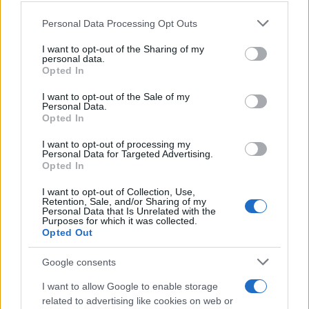
Please note that this website/app uses one or more Google
Personal Data Processing Opt Outs
Mario Malu
services and may gather and store information including but
not limited to your visit or usage behaviour. You may click to
I want to opt-out of the Sharing of my
personal data.
grant or deny consent to Google and its third-party tags to
Opted In
use your data for below specified purposes in below Google
Paolo Pinna
consent section.
I want to opt-out of the Sale of my
Personal Data.
Opted In
Martina Agostina Diturco
I want to opt-out of processing my
Personal Data for Targeted Advertising.
Opted In
I want to opt-out of Collection, Use,
Retention, Sale, and/or Sharing of my
I nostri cari
Personal Data that Is Unrelated with the
Purposes for which it was collected.
Opted Out
I nostri cari
Google consents
I want to allow Google to enable storage
related to advertising like cookies on web or