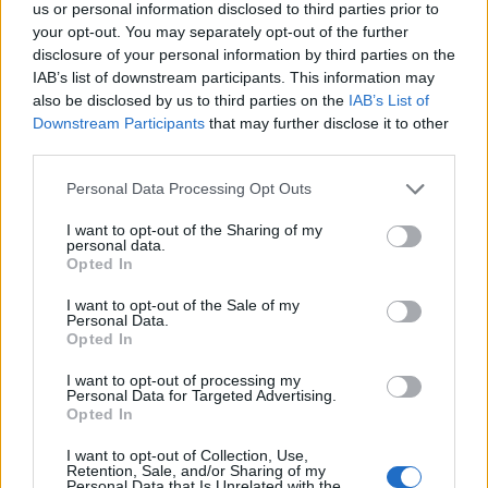
amate dell’estate 2026
us or personal information disclosed to third parties prior to
your opt-out. You may separately opt-out of the further
disclosure of your personal information by third parties on the
IAB’s list of downstream participants. This information may
also be disclosed by us to third parties on the
IAB’s List of
Downstream Participants
that may further disclose it to other
third parties.
Please note that this website/app uses one or more Google
Personal Data Processing Opt Outs
services and may gather and store information including but
not limited to your visit or usage behaviour. You may click to
I want to opt-out of the Sharing of my
personal data.
grant or deny consent to Google and its third-party tags to
Opted In
use your data for below specified purposes in below Google
NECROLOGIE
consent section.
I want to opt-out of the Sale of my
Personal Data.
Opted In
Mario Malu
I want to opt-out of processing my
Personal Data for Targeted Advertising.
Opted In
Paolo Pinna
I want to opt-out of Collection, Use,
Retention, Sale, and/or Sharing of my
Personal Data that Is Unrelated with the