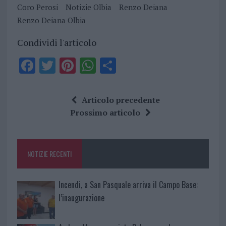
Coro Perosi
Notizie Olbia
Renzo Deiana
Renzo Deiana Olbia
Condividi l'articolo
F
T
Pi
W
S
a
w
n
h
h
ce
it
te
at
a
Articolo precedente
b
te
re
s
re
Prossimo articolo
o
r
st
A
o
p
NOTIZIE RECENTI
k
p
Incendi, a San Pasquale arriva il Campo Base:
l’inaugurazione