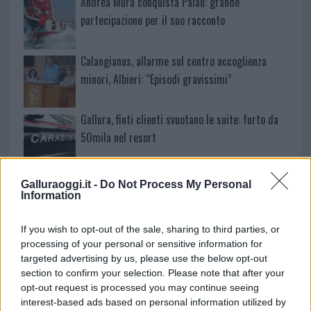
Andrea Mura conquista Palau: grande
partecipazione per il suo racconto
Calangianus, allarme sul centro accoglienza
minori, Albieri: “Episodi gravissimi”
Gallura, finti clienti svuotano le suite: furto da
50mila nel resort
Meteo Olbia 7 agosto, sole e caldo tornano
Galluraoggi.it -
Do Not Process My Personal
protagonisti
Information
If you wish to opt-out of the sale, sharing to third parties, or
Test tunnel Olbia: rampe chiuse ancora fino a
processing of your personal or sensitive information for
fine agosto
targeted advertising by us, please use the below opt-out
section to confirm your selection. Please note that after your
opt-out request is processed you may continue seeing
Aggius conquista la classifica delle mete più
interest-based ads based on personal information utilized by