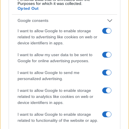
Purposes for which it was collected.
Opted Out
Martina Agostina Diturco
Google consents
I want to allow Google to enable storage
I nostri cari
related to advertising like cookies on web or
device identifiers in apps.
I want to allow my user data to be sent to
I nostri cari
Google for online advertising purposes.
I want to allow Google to send me
personalized advertising.
I nostri cari
I want to allow Google to enable storage
related to analytics like cookies on web or
device identifiers in apps.
Giovannimaria Cabras
I want to allow Google to enable storage
related to functionality of the website or app.