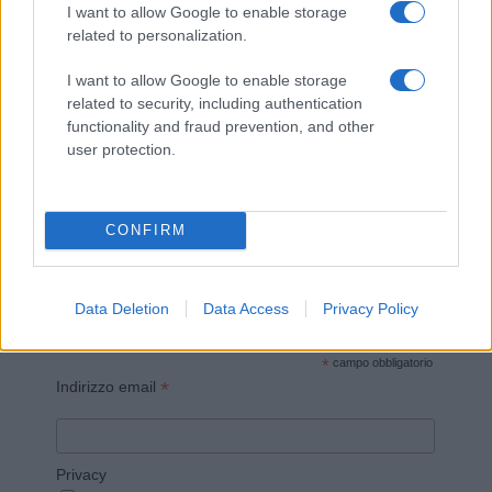
I want to allow Google to enable storage
related to personalization.
I want to allow Google to enable storage
related to security, including authentication
Invia un Comunicato Stampa
|
Pubblicità
|
Segnala
functionality and fraud prevention, and other
user protection.
CONFIRM
Vuoi rimanere sempre aggiornato?
Iscriviti alla newsletter di Gallura Oggi e ricevi le nostre
Data Deletion
Data Access
Privacy Policy
email periodiche contenenti le ultime notizie pubblicate
sul sito web!
*
campo obbligatorio
*
Indirizzo email
Privacy