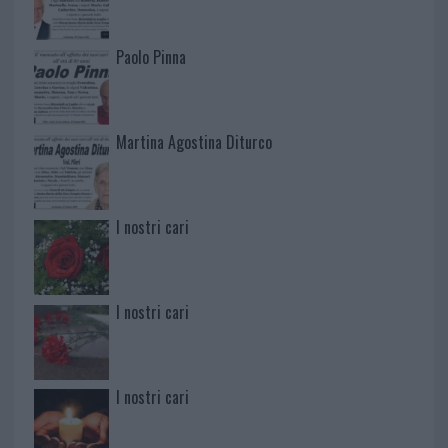
Paolo Pinna
Martina Agostina Diturco
I nostri cari
I nostri cari
I nostri cari