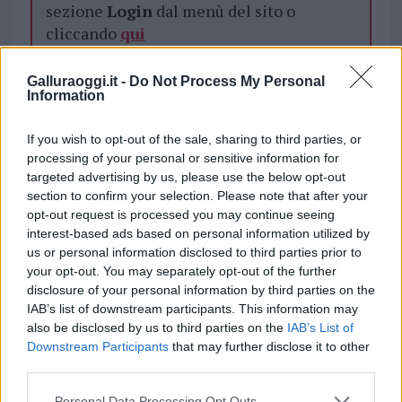
sezione
Login
dal menù del sito o
cliccando
qui
Galluraoggi.it -
Do Not Process My Personal
Information
TEMI:
Coronavirus Sardegna
If you wish to opt-out of the sale, sharing to third parties, or
Notizie in tempo reale?
processing of your personal or sensitive information for
Entra nel canale telegram di
targeted advertising by us, please use the below opt-out
GalluraOggi.it
section to confirm your selection. Please note that after your
opt-out request is processed you may continue seeing
interest-based ads based on personal information utilized by
us or personal information disclosed to third parties prior to
your opt-out. You may separately opt-out of the further
Inviaci le tue segnalazioni,
disclosure of your personal information by third parties on the
i tuoi video e le tue foto
IAB’s list of downstream participants. This information may
Su WhatsApp al numero +39
also be disclosed by us to third parties on the
IAB’s List of
345 356 7512
Downstream Participants
that may further disclose it to other
third parties.
Please note that this website/app uses one or more Google
Personal Data Processing Opt Outs