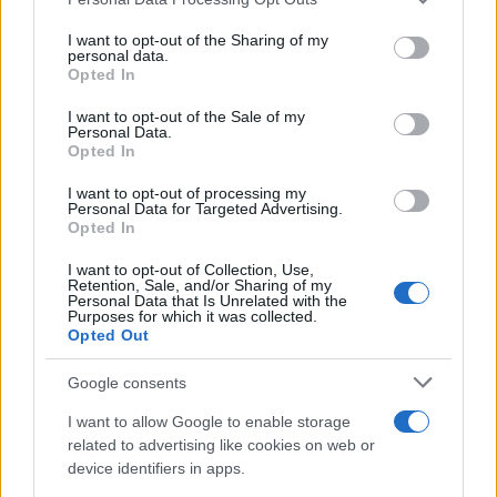
services and may gather and store information including but
not limited to your visit or usage behaviour. You may click to
I want to opt-out of the Sharing of my
Ricevi le nostre ultime news
personal data.
grant or deny consent to Google and its third-party tags to
Opted In
use your data for below specified purposes in below Google
consent section.
da
Google News
I want to opt-out of the Sale of my
Personal Data.
Opted In
I want to opt-out of processing my
Condividi l'articolo
Personal Data for Targeted Advertising.
Opted In
F
T
Pi
W
S
I want to opt-out of Collection, Use,
a
w
n
h
h
Retention, Sale, and/or Sharing of my
Personal Data that Is Unrelated with the
ce
it
te
at
a
Purposes for which it was collected.
Articolo precedente
Opted Out
b
te
re
s
re
Prossimo articolo
o
r
st
A
Google consents
o
p
I want to allow Google to enable storage
NOTIZIE RECENTI
related to advertising like cookies on web or
k
p
device identifiers in apps.