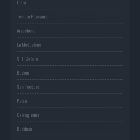
Olbia
Tempio Pausania
Arzachena
La Maddalena
S. T. Gallura
Budoni
San Teodoro
Palau
Calangianus
Buddusò