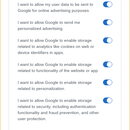
Controlli rafforzati in Costa Smeralda, 20
I want to allow my user data to be sent to
Google for online advertising purposes.
arresti e 135 denunce
I want to allow Google to send me
Tre milioni di euro dalla Provincia Gallura per
personalized advertising.
nuove aule nelle scuole di Olbia
I want to allow Google to enable storage
related to analytics like cookies on web or
device identifiers in apps.
Incidente sulla provinciale 125, paura tra Olbia e
Arzachena
I want to allow Google to enable storage
related to functionality of the website or app.
Incidente sulla strada provinciale ad Arzachena,
I want to allow Google to enable storage
un ferito
related to personalization.
I want to allow Google to enable storage
Sangue, musica e solidarietà con Avis Olbia al
related to security, including authentication
Delta Center
functionality and fraud prevention, and other
user protection.
Meteo Olbia 9 agosto, temperature in calo