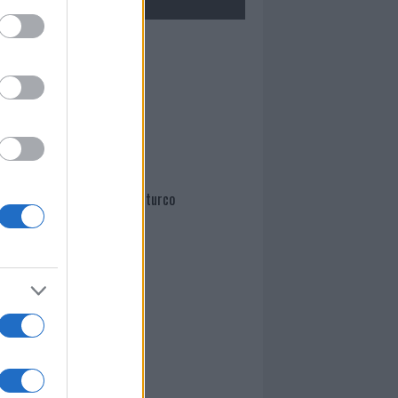
Mario Malu
Paolo Pinna
Martina Agostina Diturco
I nostri cari
I nostri cari