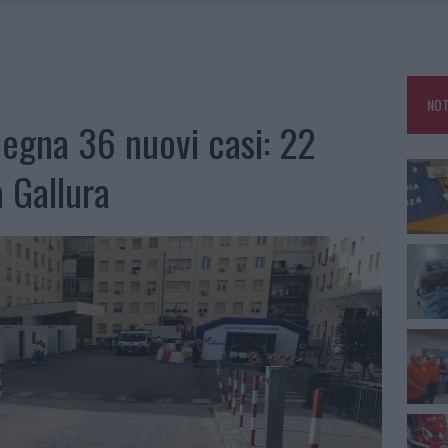
RO ACCOGLIENZA MINORI, ALBIERI: “EPISODI GRAVISSIMI”
LBIA, SEQUESTRATI CAVIALE E SABBIA RUBATA
MEDICALE AVANZATA IN EUROPA: CLASSIFICA DEI 5 CENTRI DI RIFERIMENTO
NOT
degna 36 nuovi casi: 22
A IL CAMPO BASE: L’INAUGURAZIONE
a Gallura