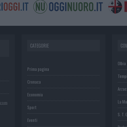
CATEGORIE
CO
Olbia
Prima pagina
Temp
Cronaca
Arza
Economia
La Ma
.com
Sport
S. T. 
Eventi