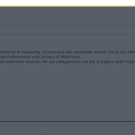
ggi e ricevi le nostre email periodiche contenenti le ultime notizie pubbli
aforma di marketing. Iscrivendoti alla newsletter accetti che le tue info
qui l'informativa sulla privacy di Mailchimp
.
siasi momento facendo clic sul collegamento nel piè di pagina delle nostr