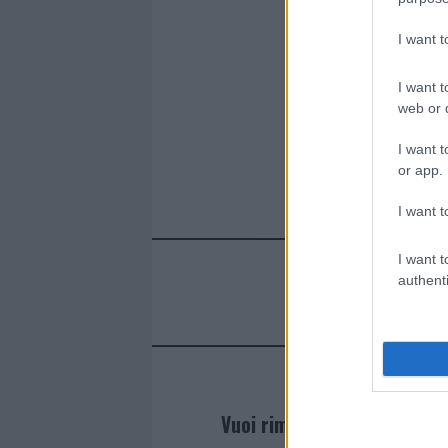
I want 
I want t
web or d
I want t
or app.
I want t
I want t
authenti
Vuoi rimanere sempre agg