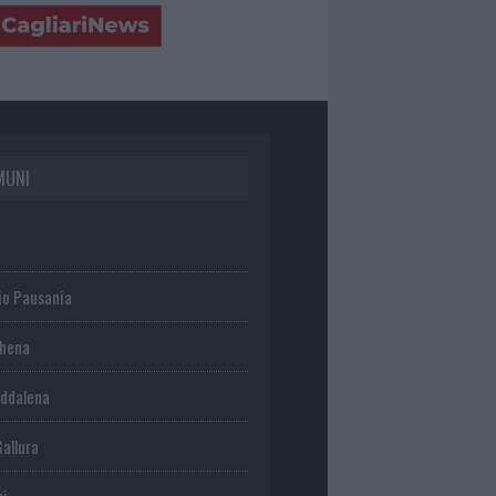
MUNI
io Pausania
chena
ddalena
Gallura