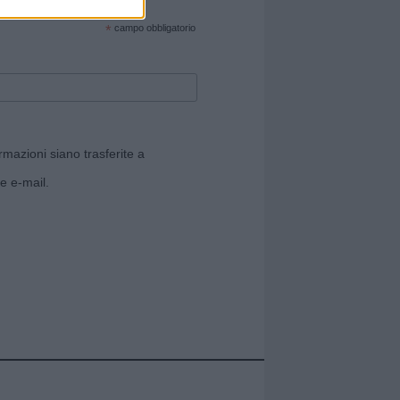
cate sul sito web!
*
campo obbligatorio
rmazioni siano trasferite a
e e-mail.