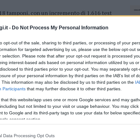
.018 tamponi, con un incremento di 1.616 test
o. Sono invece
86 i pazienti attualmente
 non intensivi (+1 rispetto al dato di ieri),
i.it -
Do Not Process My Personal Information
in terapia intensiva.
Le persone in
to opt-out of the sale, sharing to third parties, or processing of your per
353.
Il dato progressivo dei casi positivi
formation for targeted advertising by us, please use the below opt-out s
riti, più altri 7 guariti clinicamente.
r selection. Please note that after your opt-out request is processed y
eing interest-based ads based on personal information utilized by us or
itivi complessivamente accertati,
488 (+5)
disclosed to third parties prior to your opt-out. You may separately opt-
tropolitana di Cagliari, 295 nel Sud Sardegna,
losure of your personal information by third parties on the IAB’s list of
oro,
1.748 (+22) a Sassari.
. This information may also be disclosed by us to third parties on the
IA
Participants
that may further disclose it to other third parties.
azionali?
 that this website/app uses one or more Google services and may gath
including but not limited to your visit or usage behaviour. You may click 
 to Google and its third-party tags to use your data for below specifi
 mese
cliccando
qui
ogle consent section.
l Data Processing Opt Outs
NEC