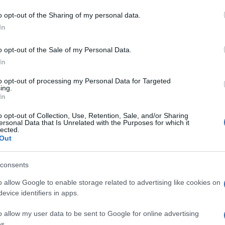
do nella sezione
Login
dal menù del sito o
o opt-out of the Sharing of my personal data.
In
o opt-out of the Sale of my Personal Data.
In
na
Coronavirus Gallura
Coronavirus Sardegna
to opt-out of processing my Personal Data for Targeted
ing.
In
o opt-out of Collection, Use, Retention, Sale, and/or Sharing
ersonal Data that Is Unrelated with the Purposes for which it
lected.
Out
dente
Prossimo articolo
consents
o allow Google to enable storage related to advertising like cookies on
evice identifiers in apps.
o allow my user data to be sent to Google for online advertising
s.