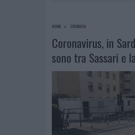
6 AGOSTO 2026
|
CALANGIANUS, ALLARME SUL CENT
7 AGOSTO 2026
|
CONTROLLI ALL’AEROPORTO DI O
7 AGOSTO 2026
|
MIGLIORI CLINICHE DI ESTETICA 
HOME
CRONACA
PER I TRATTAMENTI LASER NON INVASIVI
Coronavirus, in Sar
6 AGOSTO 2026
|
INCENDI, A SAN PASQUALE ARRIV
sono tra Sassari e l