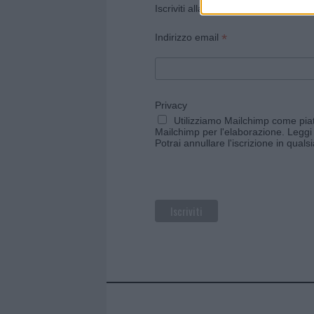
Iscriviti alla newsletter di Gallura O
*
Indirizzo email
Privacy
Utilizziamo Mailchimp come piatt
Mailchimp per l'elaborazione.
Leggi 
Potrai annullare l'iscrizione in qual