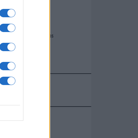
I nostri cari
Giovannimaria Cabras