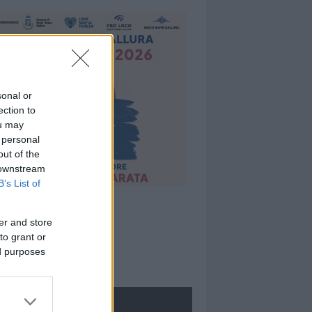
sonal or
ection to
ou may
 personal
out of the
 downstream
B’s List of
er and store
to grant or
ed purposes
ROLOGIE