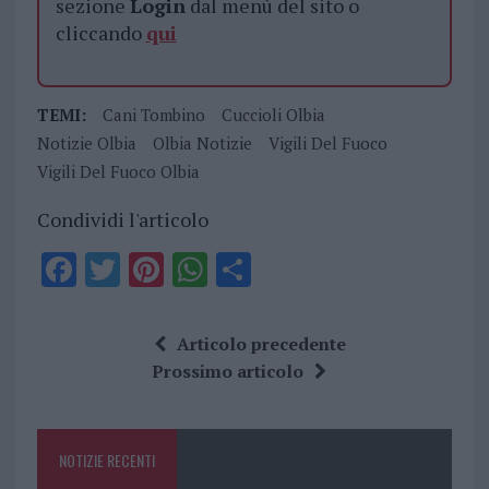
sezione
Login
dal menù del sito o
cliccando
qui
TEMI:
Cani Tombino
Cuccioli Olbia
Notizie Olbia
Olbia Notizie
Vigili Del Fuoco
Vigili Del Fuoco Olbia
Condividi l'articolo
F
T
Pi
W
S
a
w
n
h
h
ce
it
te
at
a
Articolo precedente
b
te
re
s
re
Prossimo articolo
o
r
st
A
o
p
NOTIZIE RECENTI
k
p