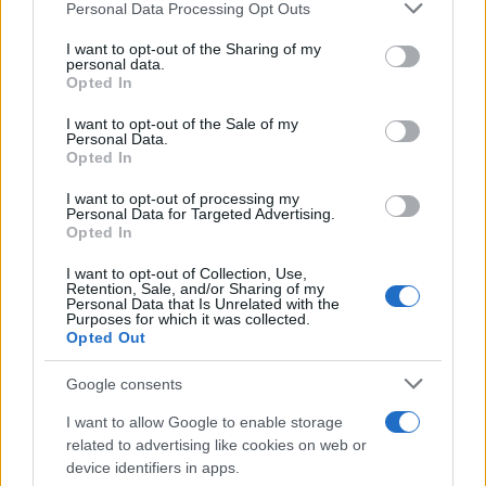
Please note that this website/app uses one or more Google
Personal Data Processing Opt Outs
services and may gather and store information including but
not limited to your visit or usage behaviour. You may click to
I want to opt-out of the Sharing of my
personal data.
grant or deny consent to Google and its third-party tags to
Paolo Pinna
Opted In
use your data for below specified purposes in below Google
consent section.
I want to opt-out of the Sale of my
Personal Data.
Opted In
Martina Agostina Diturco
I want to opt-out of processing my
Personal Data for Targeted Advertising.
Opted In
I nostri cari
I want to opt-out of Collection, Use,
Retention, Sale, and/or Sharing of my
Personal Data that Is Unrelated with the
Purposes for which it was collected.
Opted Out
I nostri cari
Google consents
I want to allow Google to enable storage
related to advertising like cookies on web or
I nostri cari
device identifiers in apps.