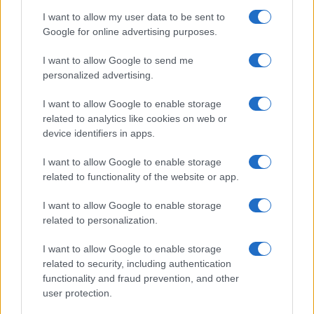
I want to allow my user data to be sent to
Google for online advertising purposes.
Giovannimaria Cabras
I want to allow Google to send me
personalized advertising.
I want to allow Google to enable storage
related to analytics like cookies on web or
device identifiers in apps.
Invia un Comunicato Stampa
|
Pubblicità
|
Segnala
I want to allow Google to enable storage
related to functionality of the website or app.
I want to allow Google to enable storage
related to personalization.
Vuoi rimanere sempre aggiornato?
I want to allow Google to enable storage
related to security, including authentication
Iscriviti alla newsletter di Gallura Oggi e ricevi le nostre
functionality and fraud prevention, and other
email periodiche contenenti le ultime notizie pubblicate
user protection.
sul sito web!
campo obbligatorio