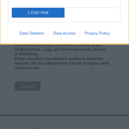
*
*
Indirizzo email
CONFIRM
Privacy
Data Deletion
Data Access
Privacy Policy
Utilizziamo Mailchimp come piattaforma di
marketing. Iscrivendoti alla newsletter accetti che le
tue informazioni siano trasferite a Mailchimp per
l'elaborazione.
Leggi qui l'informativa sulla privacy
di Mailchimp
.
Potrai annullare l'iscrizione in qualsiasi momento
facendo clic sul collegamento nel piè di pagina delle
nostre e-mail.