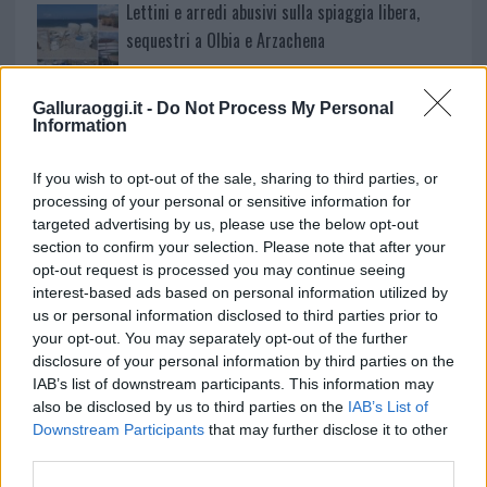
Lettini e arredi abusivi sulla spiaggia libera,
sequestri a Olbia e Arzachena
È morto Francesco Guccini, il maestro che si
Galluraoggi.it -
Do Not Process My Personal
Information
tenne lontano dalla Costa Smeralda
If you wish to opt-out of the sale, sharing to third parties, or
processing of your personal or sensitive information for
targeted advertising by us, please use the below opt-out
section to confirm your selection. Please note that after your
opt-out request is processed you may continue seeing
interest-based ads based on personal information utilized by
us or personal information disclosed to third parties prior to
your opt-out. You may separately opt-out of the further
disclosure of your personal information by third parties on the
IAB’s list of downstream participants. This information may
also be disclosed by us to third parties on the
IAB’s List of
NECROLOGIE
Downstream Participants
that may further disclose it to other
third parties.
Mario Malu