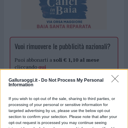
Vuoi rimuovere le pubblicità nazionali?
Puoi abbonarti a
soli € 1,10 al mese
cliccando
qui
Galluraoggi.it -
Do Not Process My Personal
Sei già abbonato?
Information
Puoi effettuare l'accesso andando nella
If you wish to opt-out of the sale, sharing to third parties, or
sezione
Login
dal menù del sito o
processing of your personal or sensitive information for
targeted advertising by us, please use the below opt-out
cliccando
qui
section to confirm your selection. Please note that after your
opt-out request is processed you may continue seeing