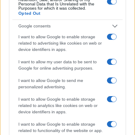
Personal Data that Is Unrelated with the
Purposes for which it was collected.
da
Google News
Opted Out
Google consents
Condividi l'articolo
I want to allow Google to enable storage
related to advertising like cookies on web or
F
T
Pi
W
S
device identifiers in apps.
a
w
n
h
h
I want to allow my user data to be sent to
ce
it
te
at
a
Articolo precedente
Google for online advertising purposes.
b
te
re
s
re
Prossimo articolo
I want to allow Google to send me
o
r
st
A
personalized advertising.
o
p
I want to allow Google to enable storage
NOTIZIE RECENTI
k
p
related to analytics like cookies on web or
device identifiers in apps.
Ristorante distrutto dalle fiamme a La
I want to allow Google to enable storage
Maddalena, incendio a Monti d’à rena
related to functionality of the website or app.