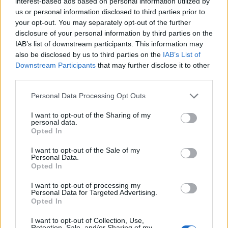
interest-based ads based on personal information utilized by
TEMI:
Elezioni Regionali Sardegna
us or personal information disclosed to third parties prior to
Massimo Zedda
your opt-out. You may separately opt-out of the further
disclosure of your personal information by third parties on the
IAB’s list of downstream participants. This information may
Notizie in tempo reale?
also be disclosed by us to third parties on the
IAB’s List of
Entra nel canale telegram di
Downstream Participants
that may further disclose it to other
GalluraOggi.it
third parties.
Please note that this website/app uses one or more Google
Personal Data Processing Opt Outs
services and may gather and store information including but
not limited to your visit or usage behaviour. You may click to
I want to opt-out of the Sharing of my
Inviaci le tue segnalazioni,
personal data.
grant or deny consent to Google and its third-party tags to
Opted In
i tuoi video e le tue foto
use your data for below specified purposes in below Google
Su WhatsApp al numero +39
consent section.
I want to opt-out of the Sale of my
Personal Data.
345 356 7512
Opted In
I want to opt-out of processing my
Personal Data for Targeted Advertising.
Opted In
Ricevi le nostre ultime news
I want to opt-out of Collection, Use,
Retention, Sale, and/or Sharing of my