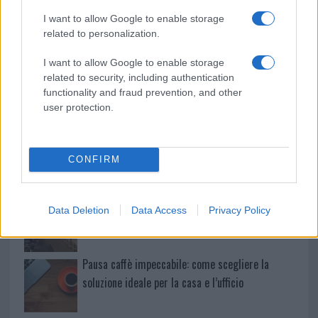
I want to allow Google to enable storage
Le previsioni meteo per il weekend a Olbia e in
related to personalization.
Gallura
I want to allow Google to enable storage
related to security, including authentication
Michelle Hunziker in Gallura, bella anche dal
functionality and fraud prevention, and other
vivo: un amico vip svela come fa
user protection.
Calangianus, dopo le polemiche il centro
accoglienza minori chiude
CONFIRM
Olbia, divieto di sosta contro spaccio e degrado:
Data Deletion
Data Access
Privacy Policy
esplode la protesta
Pausa caffè impeccabile: come scegliere la
soluzione ideale per la casa e l’ufficio