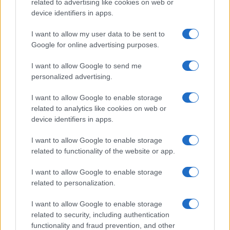
o
r
st
A
related to advertising like cookies on web or
device identifiers in apps.
o
p
NOTIZIE RECENTI
k
p
I want to allow my user data to be sent to
Google for online advertising purposes.
Auto prende fuoco sulla strada statale 125 a
I want to allow Google to send me
Olbia, cosa è successo
personalized advertising.
I want to allow Google to enable storage
Incidente sulla 125 a Olbia, due auto coinvolte:
related to analytics like cookies on web or
danni ingenti
device identifiers in apps.
I want to allow Google to enable storage
Auto finisce contro un muretto, un ferito ad
related to functionality of the website or app.
Arzachena
I want to allow Google to enable storage
related to personalization.
Incidente a Baia Sardinia, scontro tra auto e
moto: un ferito
I want to allow Google to enable storage
related to security, including authentication
functionality and fraud prevention, and other