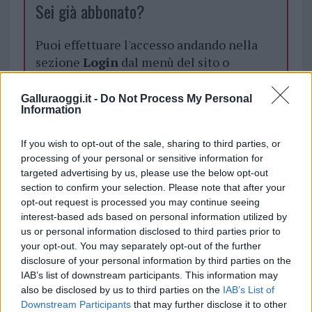
Sei già abbonato?
Puoi effettuare l'accesso andando nella
sezione
Login
dal menù del sito o
cliccando
qui
Galluraoggi.it -
Do Not Process My Personal
Information
TEMI:
Elezioni Regionali Sardegna
If you wish to opt-out of the sale, sharing to third parties, or
Giovanni Satta
processing of your personal or sensitive information for
targeted advertising by us, please use the below opt-out
Notizie in tempo reale?
section to confirm your selection. Please note that after your
Entra nel canale telegram di
opt-out request is processed you may continue seeing
GalluraOggi.it
interest-based ads based on personal information utilized by
us or personal information disclosed to third parties prior to
your opt-out. You may separately opt-out of the further
disclosure of your personal information by third parties on the
IAB’s list of downstream participants. This information may
Inviaci le tue segnalazioni,
also be disclosed by us to third parties on the
IAB’s List of
i tuoi video e le tue foto
Downstream Participants
that may further disclose it to other