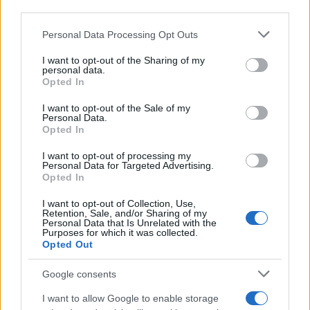
third parties.
Su WhatsApp al numero +39
345 356 7512
Please note that this website/app uses one or more Google
Personal Data Processing Opt Outs
services and may gather and store information including but
not limited to your visit or usage behaviour. You may click to
I want to opt-out of the Sharing of my
personal data.
grant or deny consent to Google and its third-party tags to
Opted In
use your data for below specified purposes in below Google
consent section.
Ricevi le nostre ultime news
I want to opt-out of the Sale of my
Personal Data.
Opted In
da
Google News
I want to opt-out of processing my
Personal Data for Targeted Advertising.
Opted In
Condividi l'articolo
I want to opt-out of Collection, Use,
Retention, Sale, and/or Sharing of my
F
T
Pi
W
S
Personal Data that Is Unrelated with the
Purposes for which it was collected.
a
w
n
h
h
Opted Out
ce
it
te
at
a
Google consents
Articolo precedente
b
te
re
s
re
Prossimo articolo
I want to allow Google to enable storage