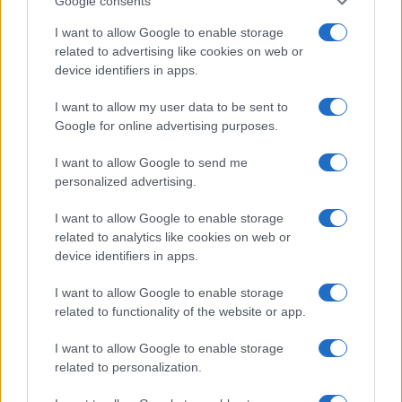
Google consents
I want to allow Google to enable storage
related to advertising like cookies on web or
device identifiers in apps.
Notizie in tempo reale?
Entra nel canale telegram di
I want to allow my user data to be sent to
Google for online advertising purposes.
GalluraOggi.it
I want to allow Google to send me
personalized advertising.
I want to allow Google to enable storage
Ricevi le nostre ultime news
related to analytics like cookies on web or
device identifiers in apps.
da
Google News
I want to allow Google to enable storage
related to functionality of the website or app.
Condividi l'articolo
I want to allow Google to enable storage
related to personalization.
F
T
Pi
W
S