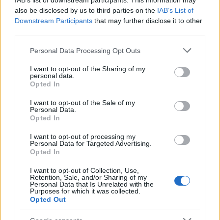
IAB’s list of downstream participants. This information may
also be disclosed by us to third parties on the
IAB’s List of
Puoi abbonarti a
soli € 1,10 al mese
Downstream Participants
that may further disclose it to other
cliccando
qui
third parties.
Please note that this website/app uses one or more Google
Personal Data Processing Opt Outs
Sei già abbonato?
services and may gather and store information including but
not limited to your visit or usage behaviour. You may click to
I want to opt-out of the Sharing of my
personal data.
grant or deny consent to Google and its third-party tags to
Puoi effettuare l'accesso andando nella
Opted In
use your data for below specified purposes in below Google
sezione
Login
dal menù del sito o
consent section.
I want to opt-out of the Sale of my
cliccando
qui
Personal Data.
Opted In
I want to opt-out of processing my
Personal Data for Targeted Advertising.
TEMI:
Convegno Porto Cervo
Notizie Arzachena
Opted In
Regione Sardegna
Scandalo Regione
I want to opt-out of Collection, Use,
Retention, Sale, and/or Sharing of my
Inviaci le tue segnalazioni,
Personal Data that Is Unrelated with the
Purposes for which it was collected.
i tuoi video e le tue foto
Opted Out
Su WhatsApp al numero +39
345 356 7512