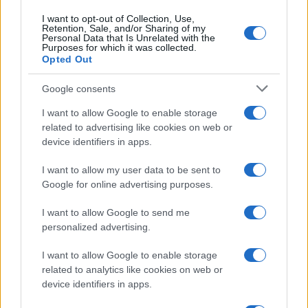
sezione
Login
dal menù del sito o
cliccando
qui
I want to opt-out of Collection, Use,
Retention, Sale, and/or Sharing of my
Personal Data that Is Unrelated with the
Purposes for which it was collected.
Opted Out
TEMI:
Anap Sardegna
Truffe
Truffe Anziani
Truffe Anziani Coronavirus
Google consents
I want to allow Google to enable storage
Inviaci le tue segnalazioni,
related to advertising like cookies on web or
i tuoi video e le tue foto
device identifiers in apps.
Su WhatsApp al numero +39
I want to allow my user data to be sent to
345 356 7512
Google for online advertising purposes.
I want to allow Google to send me
personalized advertising.
Notizie in tempo reale?
I want to allow Google to enable storage
Entra nel canale telegram di
related to analytics like cookies on web or
GalluraOggi.it
device identifiers in apps.