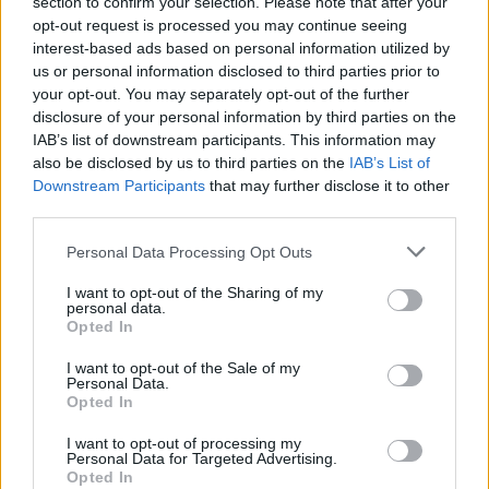
section to confirm your selection. Please note that after your
opt-out request is processed you may continue seeing
interest-based ads based on personal information utilized by
us or personal information disclosed to third parties prior to
your opt-out. You may separately opt-out of the further
disclosure of your personal information by third parties on the
IAB’s list of downstream participants. This information may
also be disclosed by us to third parties on the
IAB’s List of
Downstream Participants
that may further disclose it to other
third parties.
Please note that this website/app uses one or more Google
Personal Data Processing Opt Outs
Vuoi rimuovere le pubblicità nazionali?
services and may gather and store information including but
not limited to your visit or usage behaviour. You may click to
I want to opt-out of the Sharing of my
personal data.
grant or deny consent to Google and its third-party tags to
Puoi abbonarti a
soli € 1,10 al mese
Opted In
use your data for below specified purposes in below Google
cliccando
qui
consent section.
I want to opt-out of the Sale of my
Personal Data.
Sei già abbonato?
Opted In
I want to opt-out of processing my
Personal Data for Targeted Advertising.
Puoi effettuare l'accesso andando nella
Opted In