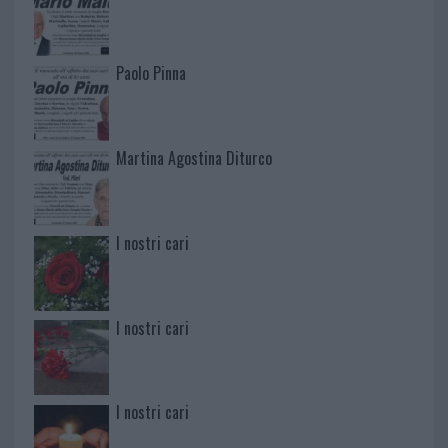
Paolo Pinna
Martina Agostina Diturco
I nostri cari
I nostri cari
I nostri cari