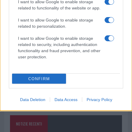
I want to allow Google to enable storage
related to functionality of the website or app.
Ricevi le nostre ultime news
I want to allow Google to enable storage
related to personalization.
da
Google News
I want to allow Google to enable storage
related to security, including authentication
functionality and fraud prevention, and other
user protection.
Condividi l'articolo
F
T
Pi
W
S
a
w
n
h
h
CONFIRM
ce
it
te
at
a
Articolo precedente
b
te
re
s
re
Prossimo articolo
Data Deletion
Data Access
Privacy Policy
o
r
st
A
o
p
NOTIZIE RECENTI
k
p