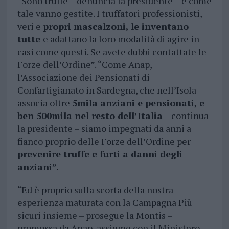
“Sono truffe – denuncia la presidente – e come
tale vanno gestite. I truffatori professionisti,
veri e
propri mascalzoni, le inventano
tutte
e adattano la loro modalità di agire in
casi come questi. Se avete dubbi contattate le
Forze dell’Ordine”. “Come Anap,
l’Associazione dei Pensionati di
Confartigianato in Sardegna, che nell’Isola
associa oltre
5mila anziani e pensionati, e
ben 500mila nel resto dell’Italia
– continua
la presidente – siamo impegnati da anni a
fianco proprio delle Forze dell’Ordine per
prevenire truffe e furti a danni degli
anziani”.
“Ed è proprio sulla scorta della nostra
esperienza maturata con la Campagna Più
sicuri insieme – prosegue la Montis –
promossa da Anap, assieme con il Ministero