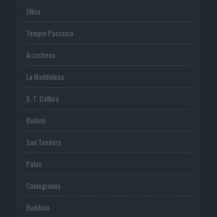
Olbia
Tempio Pausania
Arzachena
La Maddalena
S. T. Gallura
Budoni
San Teodoro
Palau
Calangianus
Buddusò