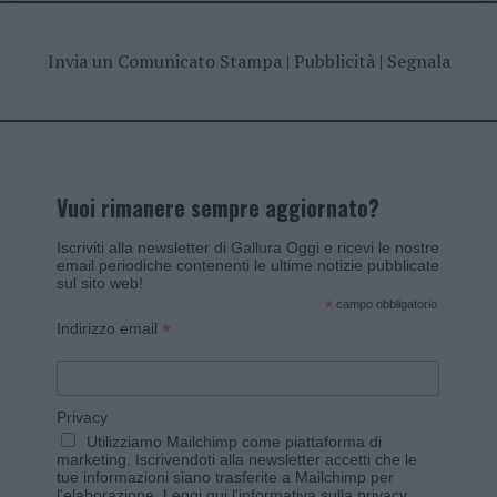
Invia un Comunicato Stampa
|
Pubblicità
|
Segnala
Vuoi rimanere sempre aggiornato?
Iscriviti alla newsletter di Gallura Oggi e ricevi le nostre
email periodiche contenenti le ultime notizie pubblicate
sul sito web!
*
campo obbligatorio
*
Indirizzo email
Privacy
Utilizziamo Mailchimp come piattaforma di
marketing. Iscrivendoti alla newsletter accetti che le
tue informazioni siano trasferite a Mailchimp per
l'elaborazione.
Leggi qui l'informativa sulla privacy