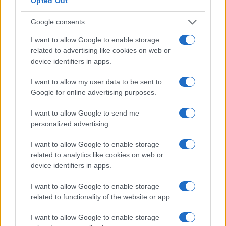
Opted Out
Condividi l'articolo
Google consents
F
T
Pi
W
S
I want to allow Google to enable storage
a
w
n
h
h
related to advertising like cookies on web or
device identifiers in apps.
ce
it
te
at
a
Articolo precedente
b
te
re
s
re
I want to allow my user data to be sent to
Prossimo articolo
Google for online advertising purposes.
o
r
st
A
o
p
I want to allow Google to send me
personalized advertising.
NOTIZIE RECENTI
k
p
I want to allow Google to enable storage
Sangue, musica e solidarietà con Avis Olbia al
related to analytics like cookies on web or
device identifiers in apps.
Delta Center
I want to allow Google to enable storage
related to functionality of the website or app.
Meteo Olbia 9 agosto, temperature in calo
I want to allow Google to enable storage