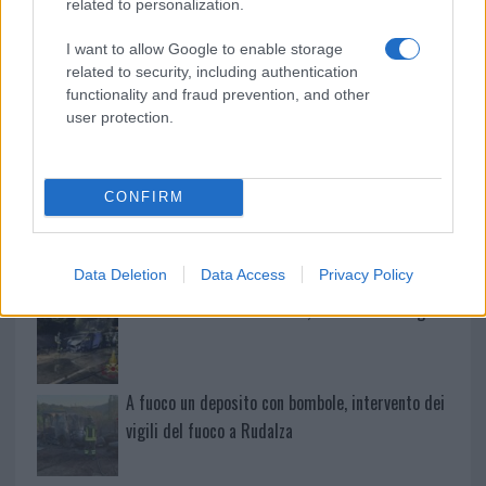
related to personalization.
Salmo finisce in ospedale a Catania, ma il tour
I want to allow Google to enable storage
va avanti: “Sicilia, ci sono”
related to security, including authentication
functionality and fraud prevention, and other
user protection.
Jovanotti, Gabry Ponte e Alfa: Olbia ombelico del
mondo per una notte
CONFIRM
Giorgia Meloni a La Maddalena, la vicesindaco:
“Orgoglio e discrezione per visita privata̶…
Data Deletion
Data Access
Privacy Policy
Incendio nella notte a Olbia, a fuoco due furgoni
A fuoco un deposito con bombole, intervento dei
vigili del fuoco a Rudalza