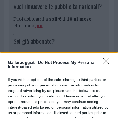
Vuoi rimuovere le pubblicità nazionali?
Puoi abbonarti a
soli € 1,10 al mese
cliccando
qui
Sei già abbonato?
Puoi effettuare l'accesso andando nella
sezione
Login
dal menù del sito o
Galluraoggi.it -
Do Not Process My Personal
cliccando
qui
Information
If you wish to opt-out of the sale, sharing to third parties, or
processing of your personal or sensitive information for
TEMI:
Filippo Tortu
Filippo Tortu Olbia
targeted advertising by us, please use the below opt-out
Filippo Tortu Sardegna
Nave Moby Olbia
section to confirm your selection. Please note that after your
Notizie Olbia
Olimpiadi Tokyo
opt-out request is processed you may continue seeing
Oro Olimpiade Tokyo
Staffetta Italia
interest-based ads based on personal information utilized by
us or personal information disclosed to third parties prior to