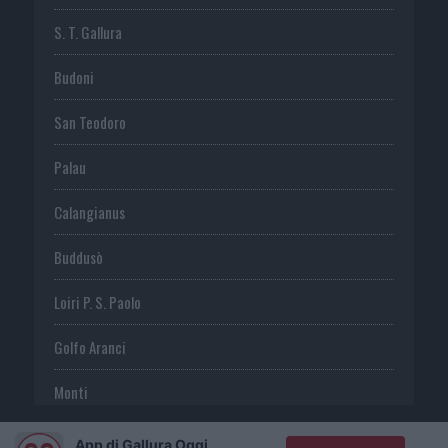
S. T. Gallura
Budoni
San Teodoro
Palau
Calangianus
Buddusò
Loiri P. S. Paolo
Golfo Aranci
Monti
Telti
App di Gallura Oggi