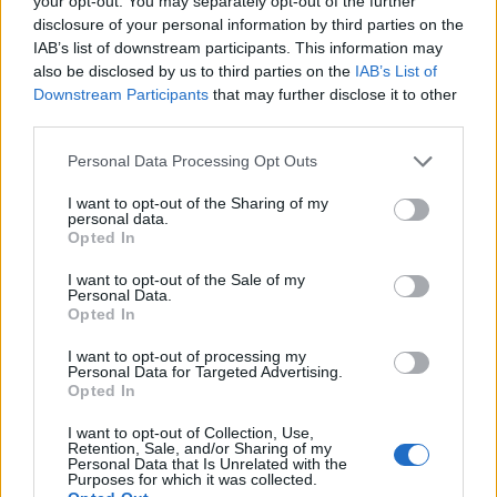
your opt-out. You may separately opt-out of the further
Inviaci le tue segnalazioni,
disclosure of your personal information by third parties on the
i tuoi video e le tue foto
IAB’s list of downstream participants. This information may
Su WhatsApp al numero +39
also be disclosed by us to third parties on the
IAB’s List of
345 356 7512
Downstream Participants
that may further disclose it to other
third parties.
Please note that this website/app uses one or more Google
Personal Data Processing Opt Outs
services and may gather and store information including but
Notizie in tempo reale?
not limited to your visit or usage behaviour. You may click to
I want to opt-out of the Sharing of my
personal data.
Entra nel canale telegram di
grant or deny consent to Google and its third-party tags to
Opted In
use your data for below specified purposes in below Google
GalluraOggi.it
consent section.
I want to opt-out of the Sale of my
Personal Data.
Opted In
I want to opt-out of processing my
Personal Data for Targeted Advertising.
Ricevi le nostre ultime news
Opted In
I want to opt-out of Collection, Use,
da
Google News
Retention, Sale, and/or Sharing of my
Personal Data that Is Unrelated with the
Purposes for which it was collected.