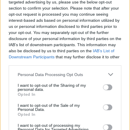
protagonisti
targeted advertising by us, please use the below opt-out
section to confirm your selection. Please note that after your
opt-out request is processed you may continue seeing
Test tunnel Olbia: rampe chiuse ancora fino a
interest-based ads based on personal information utilized by
fine agosto
us or personal information disclosed to third parties prior to
your opt-out. You may separately opt-out of the further
disclosure of your personal information by third parties on the
Aggius conquista la classifica delle mete più
IAB’s list of downstream participants. This information may
amate dell’estate 2026
also be disclosed by us to third parties on the
IAB’s List of
Downstream Participants
that may further disclose it to other
third parties.
Please note that this website/app uses one or more Google
Personal Data Processing Opt Outs
services and may gather and store information including but
not limited to your visit or usage behaviour. You may click to
I want to opt-out of the Sharing of my
personal data.
grant or deny consent to Google and its third-party tags to
Opted In
use your data for below specified purposes in below Google
consent section.
I want to opt-out of the Sale of my
Personal Data.
Opted In
NECROLOGIE
I want to opt-out of processing my
Personal Data for Targeted Advertising.