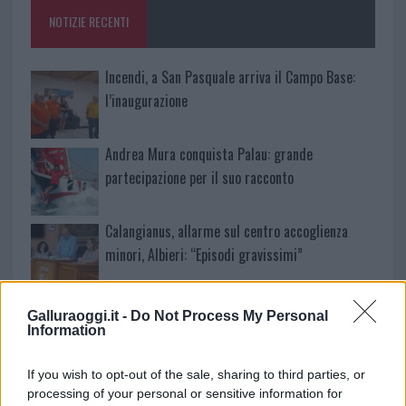
o
p
NOTIZIE RECENTI
k
p
Incendi, a San Pasquale arriva il Campo Base:
l’inaugurazione
Andrea Mura conquista Palau: grande
partecipazione per il suo racconto
Calangianus, allarme sul centro accoglienza
minori, Albieri: “Episodi gravissimi”
Gallura, finti clienti svuotano le suite: furto da
Galluraoggi.it -
Do Not Process My Personal
50mila nel resort
Information
If you wish to opt-out of the sale, sharing to third parties, or
Meteo Olbia 7 agosto, sole e caldo tornano
processing of your personal or sensitive information for