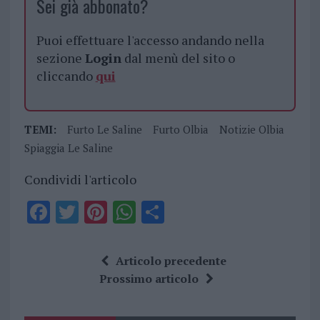
Sei già abbonato?
Puoi effettuare l'accesso andando nella
sezione
Login
dal menù del sito o
cliccando
qui
TEMI:
Furto Le Saline
Furto Olbia
Notizie Olbia
Spiaggia Le Saline
Condividi l'articolo
F
T
Pi
W
S
a
w
n
h
h
ce
it
te
at
a
Articolo precedente
b
te
re
s
re
Prossimo articolo
o
r
st
A