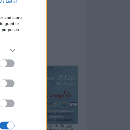
B’s List of
er and store
to grant or
ed purposes