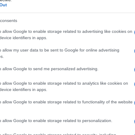
Out
azionali?
consents
 mese
cliccando
qui
o allow Google to enable storage related to advertising like cookies on
evice identifiers in apps.
o allow my user data to be sent to Google for online advertising
s.
do nella sezione
Login
dal menù del sito o
to allow Google to send me personalized advertising.
o allow Google to enable storage related to analytics like cookies on
evice identifiers in apps.
Maddalena
Furto Profumeria
Inseguimento
o allow Google to enable storage related to functionality of the website
eale?
gram di GalluraOggi.it
o allow Google to enable storage related to personalization.
o allow Google to enable storage related to security, including