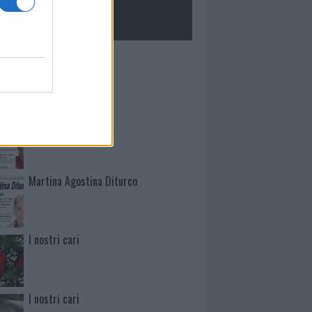
ROLOGIE
Mario Malu
Paolo Pinna
Martina Agostina Diturco
I nostri cari
I nostri cari