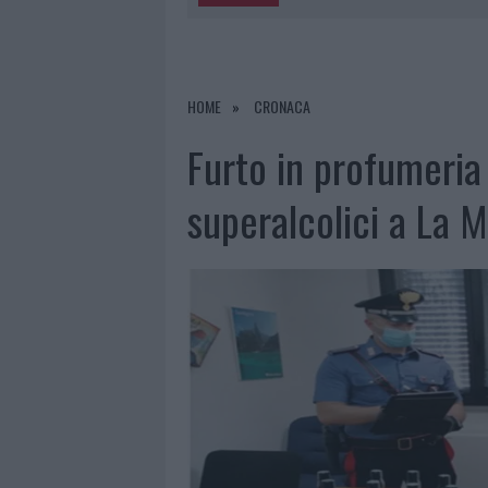
5 AGOSTO 2026
|
METEO OLBIA 6 AGOSTO, MIGLIOR
5 AGOSTO 2026
|
“SUL FILO DEL DISCORSO”: SOLD
5 AGOSTO 2026
|
LA MADDALENA, FESTA PER I 30 A
HOME
CRONACA
5 AGOSTO 2026
|
ESCE DI STRADA CON L’AUTO AD
Furto in profumeria 
superalcolici a La 