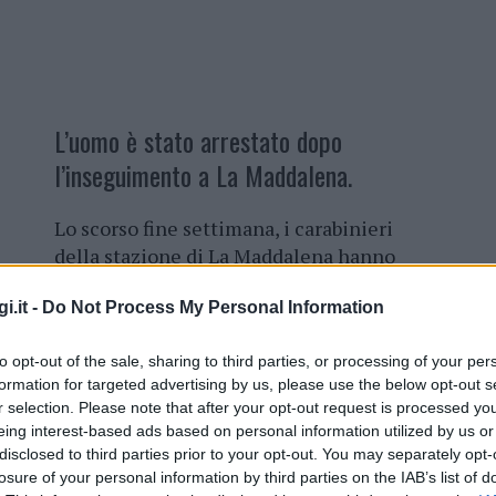
L’uomo è stato arrestato dopo
l’inseguimento a La Maddalena.
Lo scorso fine settimana, i carabinieri
della stazione di La Maddalena hanno
arrestato in
flagranza per furto un
i.it -
Do Not Process My Personal Information
uomo di 49 anni,
di origine rumena, già
noto alle forze dell’ordine.
to opt-out of the sale, sharing to third parties, or processing of your per
formation for targeted advertising by us, please use the below opt-out s
In particolare, un militare della
r selection. Please note that after your opt-out request is processed y
stazione, libero dal servizio, è stato
eing interest-based ads based on personal information utilized by us or
allertato dal personale di una
disclosed to third parties prior to your opt-out. You may separately opt-
tadino
, in cui si era appena perpetrato un furto.
losure of your personal information by third parties on the IAB’s list of