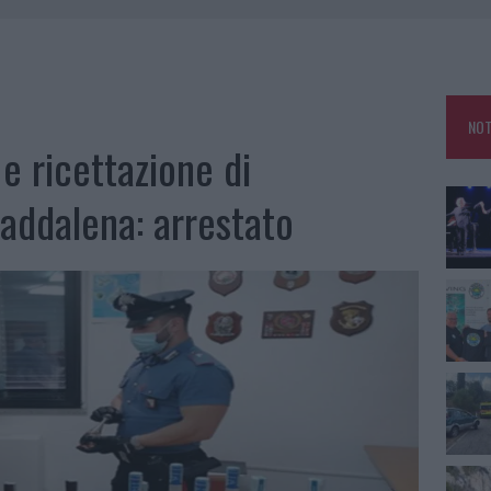
A IL TEMPO IN GALLURA
 OUT AD OLBIA PER IL READING SU ATZENI
NNI DEL DIVING CENTER DI TEGGE
NOT
 ARZACHENA: FERITO IL CONDUCENTE
e ricettazione di
Maddalena: arrestato