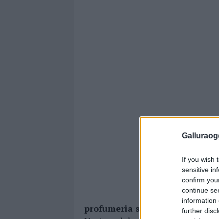
Galluraogg
If you wish 
sensitive in
confirm you
continue se
information 
profumeria sita nel centro cit
further disc