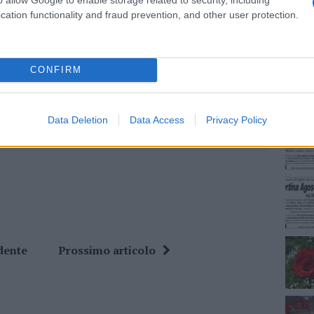
cation functionality and fraud prevention, and other user protection.
lazioni, i tuoi video e le tue foto
NEC
ro +39 345 356 7512
CONFIRM
ime news da
Google News
Data Deletion
Data Access
Privacy Policy
dente
Prossimo articolo