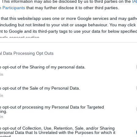
 immediatamente, è
scappato velocemente
. This information may also be disclosed by us to third parties on the
IA
ivata nel frattempo.
Participants
that may further disclose it to other third parties.
 that this website/app uses one or more Google services and may gath
coli cittadini, dopo che l’uomo ha
including but not limited to your visit or usage behaviour. You may click 
erquisizione del veicolo ha permesso di
 to Google and its third-party tags to use your data for below specifi
mo
, immediatamente riconosciute dal
ogle consent section.
ottiglie tra whiskey, schotch e vodka di diverse
mo è stato anche
denunciato per
l Data Processing Opt Outs
stificato possesso
.
o opt-out of the Sharing of my personal data.
la
convalida dell’arresto e l’immediata
In
o opt-out of the Sale of my Personal Data.
In
to opt-out of processing my Personal Data for Targeted
ing.
In
o opt-out of Collection, Use, Retention, Sale, and/or Sharing
ersonal Data that Is Unrelated with the Purposes for which it
lected.