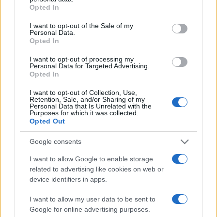
grant or deny consent to Google and its third-party tags to
Opted In
use your data for below specified purposes in below Google
consent section.
I want to opt-out of the Sale of my
Personal Data.
Opted In
I want to opt-out of processing my
Personal Data for Targeted Advertising.
Opted In
I want to opt-out of Collection, Use,
Retention, Sale, and/or Sharing of my
Personal Data that Is Unrelated with the
Purposes for which it was collected.
Opted Out
NECROLOGIE
Google consents
Mario Malu
I want to allow Google to enable storage
related to advertising like cookies on web or
device identifiers in apps.
Paolo Pinna
I want to allow my user data to be sent to
Google for online advertising purposes.