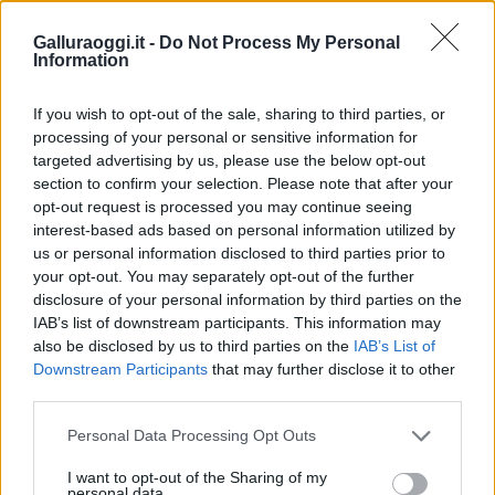
al Molo Brin è un successo
Galluraoggi.it -
Do Not Process My Personal
Information
Strada Sassari-Olbia, incidente all’alba: ferito il
If you wish to opt-out of the sale, sharing to third parties, or
conducente
processing of your personal or sensitive information for
targeted advertising by us, please use the below opt-out
Eventi in Gallura, da Jovanotti alla zuppa
section to confirm your selection. Please note that after your
opt-out request is processed you may continue seeing
gallurese: gli appuntamenti da non perdere
interest-based ads based on personal information utilized by
us or personal information disclosed to third parties prior to
Lettini e arredi abusivi sulla spiaggia libera,
your opt-out. You may separately opt-out of the further
disclosure of your personal information by third parties on the
sequestri a Olbia e Arzachena
IAB’s list of downstream participants. This information may
also be disclosed by us to third parties on the
IAB’s List of
È morto Francesco Guccini, il maestro che
Downstream Participants
that may further disclose it to other
third parties.
rifiutò la Costa Smeralda
Please note that this website/app uses one or more Google
Personal Data Processing Opt Outs
services and may gather and store information including but
Nuovo sportello rifiuti a Palau, una svolta per gli
not limited to your visit or usage behaviour. You may click to
I want to opt-out of the Sharing of my
utenti
personal data.