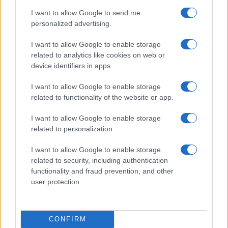
I want to allow Google to send me
Martina Agostina Diturco
personalized advertising.
I want to allow Google to enable storage
related to analytics like cookies on web or
I nostri cari
device identifiers in apps.
I want to allow Google to enable storage
related to functionality of the website or app.
I nostri cari
I want to allow Google to enable storage
related to personalization.
I nostri cari
I want to allow Google to enable storage
related to security, including authentication
functionality and fraud prevention, and other
user protection.
Giovannimaria Cabras
CONFIRM