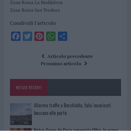
Zona Rossa La Maddalena
Zona Rossa San Teodoro
Condividi l'articolo
F
T
Pi
W
S
a
w
n
h
h
ce
it
te
at
a
Articolo precedente
b
te
re
s
re
Prossimo articolo
o
r
st
A
o
p
NOTIZIE RECENTI
k
p
Allarme truffe a Berchidda, falsi incaricati
bussano alle porte
Notre-Dame de Paris conquista Olbia, la prima