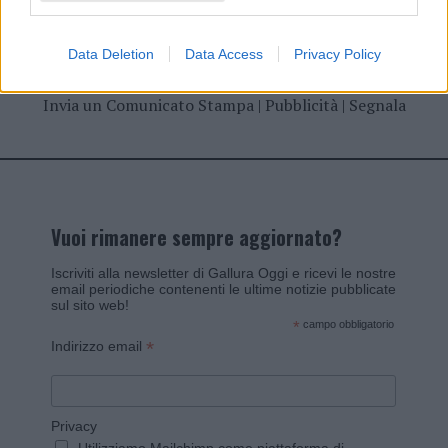
Data Deletion
Data Access
Privacy Policy
Invia un Comunicato Stampa
|
Pubblicità
|
Segnala
Vuoi rimanere sempre aggiornato?
Iscriviti alla newsletter di Gallura Oggi e ricevi le nostre
email periodiche contenenti le ultime notizie pubblicate
sul sito web!
*
campo obbligatorio
*
Indirizzo email
Privacy
Utilizziamo Mailchimp come piattaforma di