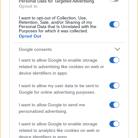
Personal Data for Targeted Advertising.
o
p
Opted In
NOTIZIE RECENTI
k
p
I want to opt-out of Collection, Use,
Retention, Sale, and/or Sharing of my
Personal Data that Is Unrelated with the
Le previsioni meteo per il weekend a Olbia e in
Purposes for which it was collected.
Gallura
Opted Out
Google consents
Michelle Hunziker in Gallura, bella anche dal
I want to allow Google to enable storage
vivo: un amico vip svela come fa
related to advertising like cookies on web or
device identifiers in apps.
Calangianus, dopo le polemiche il centro
I want to allow my user data to be sent to
accoglienza minori chiude
Google for online advertising purposes.
I want to allow Google to send me
Olbia, divieto di sosta contro spaccio e degrado:
personalized advertising.
esplode la protesta
I want to allow Google to enable storage
related to analytics like cookies on web or
Pausa caffè impeccabile: come scegliere la
device identifiers in apps.