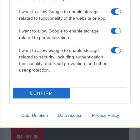
soluzione ideale per la casa e l’ufficio
I want to allow Google to enable storage
related to functionality of the website or app.
Monte Pino, la fine di un lungo dolore: storia e
rinascita della strada che segnò la Gallura
I want to allow Google to enable storage
related to personalization.
Raid nelle campagne di Berchidda, rischio per
I want to allow Google to enable storage
la rete elettrica
related to security, including authentication
functionality and fraud prevention, and other
user protection.
CONFIRM
Data Deletion
Data Access
Privacy Policy
NECROLOGIE