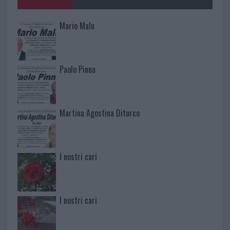
Mario Malu
Paolo Pinna
Martina Agostina Diturco
I nostri cari
I nostri cari