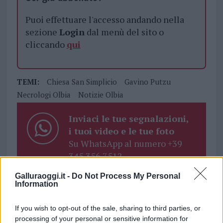
Puoi effettuare l'accesso andando nella
sezione
Login
dal menù del sito o
cliccando
qui
TEMI:
Chiesa San Simplicio
Gavino Putzu
Necrologi Olbia
Notizie Olbia
Inviaci le tue segnalazioni,
i tuoi video e le tue foto
Su WhatsApp al numero +39
345 356 7512
Galluraoggi.it -
Do Not Process My Personal
Information
Notizie in tempo reale?
If you wish to opt-out of the sale, sharing to third parties, or
Entra nel canale telegram di
processing of your personal or sensitive information for