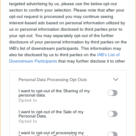
GalluraOggi.it
targeted advertising by us, please use the below opt-out
section to confirm your selection. Please note that after your
opt-out request is processed you may continue seeing
interest-based ads based on personal information utilized by
us or personal information disclosed to third parties prior to
your opt-out. You may separately opt-out of the further
Ricevi le nostre ultime news
disclosure of your personal information by third parties on the
IAB’s list of downstream participants. This information may
also be disclosed by us to third parties on the
IAB’s List of
da
Google News
Downstream Participants
that may further disclose it to other
third parties.
Please note that this website/app uses one or more Google
Condividi l'articolo
Personal Data Processing Opt Outs
services and may gather and store information including but
F
T
Pi
W
S
not limited to your visit or usage behaviour. You may click to
I want to opt-out of the Sharing of my
personal data.
grant or deny consent to Google and its third-party tags to
a
w
n
h
h
Opted In
use your data for below specified purposes in below Google
ce
it
te
at
a
consent section.
I want to opt-out of the Sale of my
Articolo precedente
Personal Data.
b
te
re
s
re
Prossimo articolo
Opted In
o
r
st
A
I want to opt-out of processing my