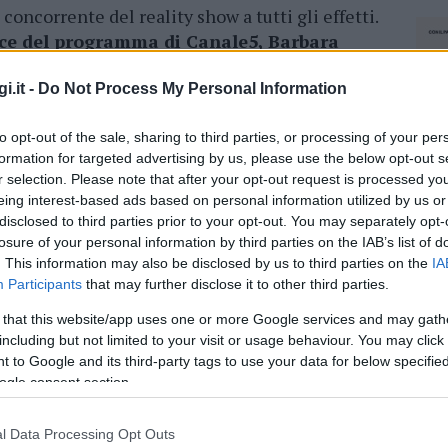
concorrente del reality show a tutti gli effetti.
ice del programma di Canale5, Barbara
tatori la data precisa del rientro di
tendono il suo rientro nel programma.
i.it -
Do Not Process My Personal Information
to opt-out of the sale, sharing to third parties, or processing of your per
azionali?
formation for targeted advertising by us, please use the below opt-out s
r selection. Please note that after your opt-out request is processed y
eing interest-based ads based on personal information utilized by us or
 mese
cliccando
qui
disclosed to third parties prior to your opt-out. You may separately opt-
losure of your personal information by third parties on the IAB’s list of
. This information may also be disclosed by us to third parties on the
IA
Participants
that may further disclose it to other third parties.
do nella sezione
Login
dal menù del sito o
 that this website/app uses one or more Google services and may gath
including but not limited to your visit or usage behaviour. You may click 
 to Google and its third-party tags to use your data for below specifi
ogle consent section.
Mazzoli Olbia
l Data Processing Opt Outs
NEC