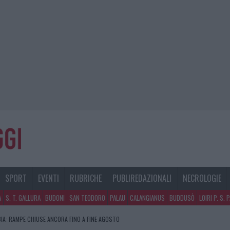
SPORT
EVENTI
RUBRICHE
PUBLIREDAZIONALI
NECROLOGIE
A
S. T. GALLURA
BUDONI
SAN TEODORO
PALAU
CALANGIANUS
BUDDUSÒ
LOIRI P. S. 
A LA CLASSIFICA DELLE METE PIÙ AMATE DELL’ESTATE 2026