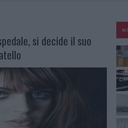
RO ACCOGLIENZA MINORI, ALBIERI: “EPISODI GRAVISSIMI”
NO LE SUITE: FURTO DA 50MILA NEL RESORT
E CALDO TORNANO PROTAGONISTI
NOT
USE ANCORA FINO A FINE AGOSTO
spedale, si decide il suo
atello