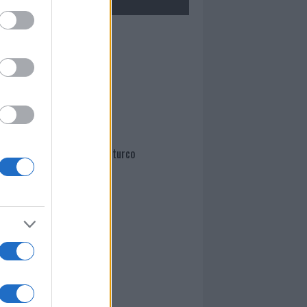
Mario Malu
Paolo Pinna
Martina Agostina Diturco
I nostri cari
I nostri cari