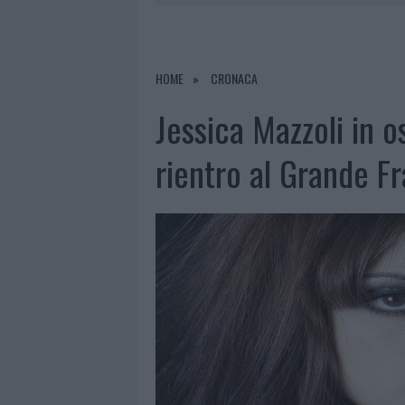
6 AGOSTO 2026
|
CALANGIANUS, ALLARME SUL CENT
6 AGOSTO 2026
|
GALLURA, FINTI CLIENTI SVUOTA
6 AGOSTO 2026
|
METEO OLBIA 7 AGOSTO, SOLE 
HOME
CRONACA
6 AGOSTO 2026
|
TEST TUNNEL OLBIA: RAMPE CHI
Jessica Mazzoli in o
rientro al Grande Fr