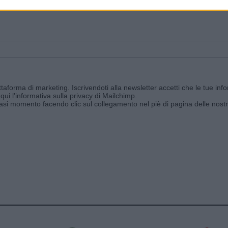
ggi e ricevi le nostre email periodiche contenenti le ultime notizie pubbli
aforma di marketing. Iscrivendoti alla newsletter accetti che le tue info
qui l'informativa sulla privacy di Mailchimp
.
siasi momento facendo clic sul collegamento nel piè di pagina delle nostr