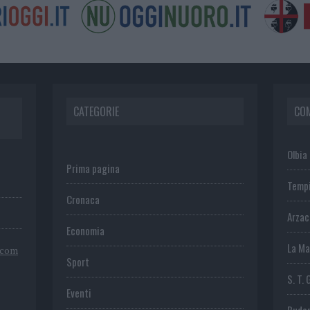
CATEGORIE
CO
Olbia
Prima pagina
Temp
Cronaca
Arza
Economia
La Ma
.com
Sport
S. T. 
Eventi