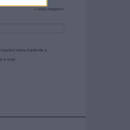
cate sul sito web!
*
campo obbligatorio
rmazioni siano trasferite a
e e-mail.