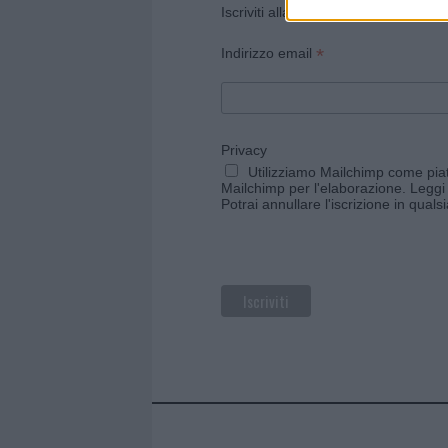
Iscriviti alla newsletter di Gallura O
*
Indirizzo email
Privacy
Utilizziamo Mailchimp come piatt
Mailchimp per l'elaborazione.
Leggi 
Potrai annullare l'iscrizione in qual