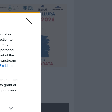
sonal or
ection to
ou may
 personal
out of the
 downstream
B’s List of
er and store
to grant or
ed purposes
ROLOGIE