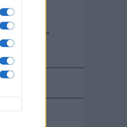
I nostri cari
Giovannimaria Cabras