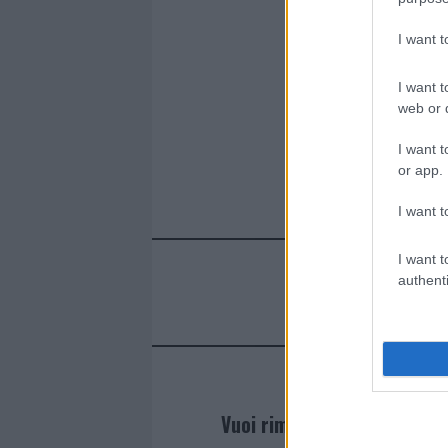
I want 
I want t
web or d
I want t
or app.
I want t
I want t
authenti
Vuoi rimanere sempre agg