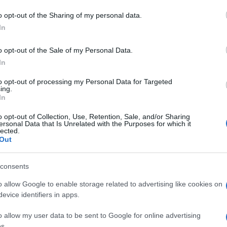
o opt-out of the Sharing of my personal data.
In
o opt-out of the Sale of my Personal Data.
dente
Prossimo articolo
In
to opt-out of processing my Personal Data for Targeted
ing.
In
o opt-out of Collection, Use, Retention, Sale, and/or Sharing
ersonal Data that Is Unrelated with the Purposes for which it
lected.
Out
consents
o allow Google to enable storage related to advertising like cookies on
evice identifiers in apps.
o allow my user data to be sent to Google for online advertising
s.