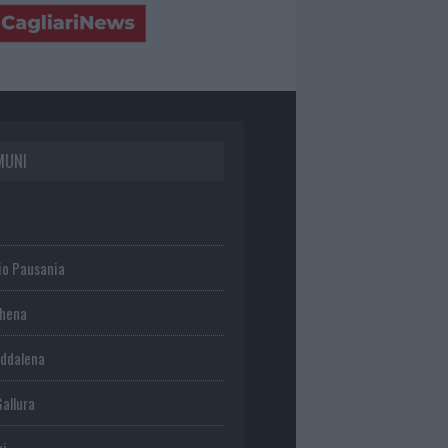
MUNI
io Pausania
chena
ddalena
Gallura