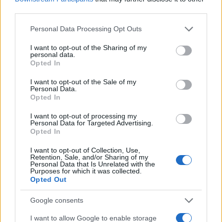
Sei già abbonato?
third parties.
Puoi effettuare l'accesso andando nella
Please note that this website/app uses one or more Google
Personal Data Processing Opt Outs
services and may gather and store information including but
sezione
Login
dal menù del sito o
not limited to your visit or usage behaviour. You may click to
I want to opt-out of the Sharing of my
cliccando
qui
personal data.
grant or deny consent to Google and its third-party tags to
Opted In
use your data for below specified purposes in below Google
consent section.
I want to opt-out of the Sale of my
TEMI:
Barbara Polo
Francesca Ghirra
Personal Data.
Opted In
Giorgia Meloni
Governo Meloni
Notizie Sardegna
Sergio Mattarella
Ugo Cappellacci
I want to opt-out of processing my
Personal Data for Targeted Advertising.
Opted In
Notizie in tempo reale?
Entra nel canale telegram di
I want to opt-out of Collection, Use,
Retention, Sale, and/or Sharing of my
GalluraOggi.it
Personal Data that Is Unrelated with the
Purposes for which it was collected.
Opted Out
Google consents
Inviaci le tue segnalazioni,
I want to allow Google to enable storage