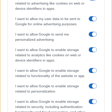
i tuoi video e le tue foto
related to advertising like cookies on web or
Su WhatsApp al numero +39
device identifiers in apps.
345 356 7512
I want to allow my user data to be sent to
Google for online advertising purposes.
I want to allow Google to send me
personalized advertising.
Ricevi le nostre ultime news
I want to allow Google to enable storage
related to analytics like cookies on web or
da
Google News
device identifiers in apps.
I want to allow Google to enable storage
Condividi l'articolo
related to functionality of the website or app.
F
T
Pi
W
S
I want to allow Google to enable storage
related to personalization.
a
w
n
h
h
ce
it
te
at
a
I want to allow Google to enable storage
Articolo precedente
related to security, including authentication
b
te
re
s
re
Prossimo articolo
functionality and fraud prevention, and other