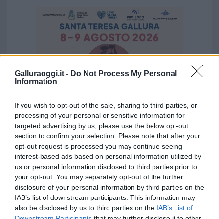
Galluraoggi.it -
Do Not Process My Personal
Information
If you wish to opt-out of the sale, sharing to third parties, or
processing of your personal or sensitive information for
targeted advertising by us, please use the below opt-out
section to confirm your selection. Please note that after your
opt-out request is processed you may continue seeing
Vuoi rimuovere le pubblicità nazionali?
interest-based ads based on personal information utilized by
us or personal information disclosed to third parties prior to
your opt-out. You may separately opt-out of the further
Puoi abbonarti a
soli € 1,10 al mese
disclosure of your personal information by third parties on the
cliccando
qui
IAB’s list of downstream participants. This information may
also be disclosed by us to third parties on the
IAB’s List of
Downstream Participants
that may further disclose it to other