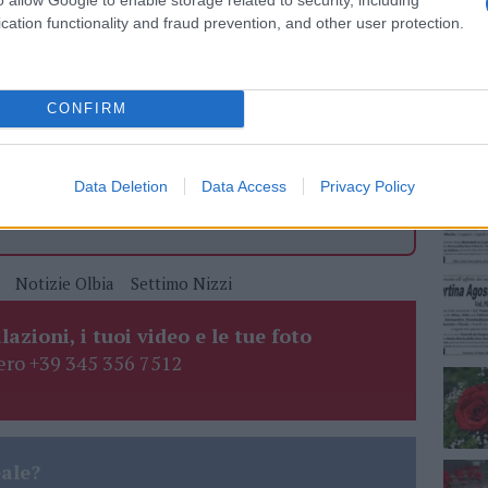
azionali?
cation functionality and fraud prevention, and other user protection.
NEC
 mese
cliccando
qui
CONFIRM
do nella sezione
Login
dal menù del sito o
Data Deletion
Data Access
Privacy Policy
Notizie Olbia
Settimo Nizzi
lazioni, i tuoi video e le tue foto
ro +39 345 356 7512
eale?