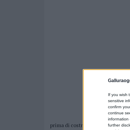
Galluraogg
If you wish 
sensitive in
confirm you
continue se
information 
prima di costruire il proprio perco
further disc