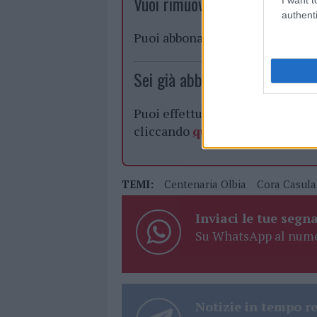
Vuoi rimuovere le pubblicità n
authenti
Puoi abbonarti a
soli € 1,10 al
Sei già abbonato?
Puoi effettuare l'accesso andan
cliccando
qui
TEMI:
Centenaria Olbia
Cora Casula
Inviaci le tue segna
Su WhatsApp al nume
Notizie in tempo r