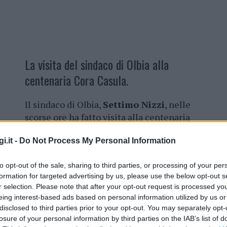
La visita del sindaco di Olbia alla
centenaria Cora Casula.
Il sindaco di Olbia,
Settimo Nizzi
, nelle
scorse ore ha fatto visita alla centenaria
Cora Casula
, in occasione del suo
i.it -
Do Not Process My Personal Information
importante traguardo. La donna, nata a
Tempio Pausania
il 21 aprile 1926 da
to opt-out of the sale, sharing to third parties, or processing of your per
madre tempiese e padre olbiese della
formation for targeted advertising by us, please use the below opt-out s
zona di Rudalza, è cresciuta a
Santa
r selection. Please note that after your opt-out request is processed y
Teresa Gallura
, dove ha trascorso gli
eing interest-based ads based on personal information utilized by us or
anni dell’infanzia e della giovinezza
disclosed to third parties prior to your opt-out. You may separately opt-
rso di vita familiare.
losure of your personal information by third parties on the IAB’s list of