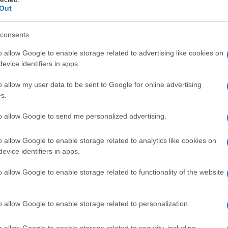
utonomia e interesse per la scoperta di nuovi
Out
consents
 2 donne e un uomo, con una delle figlie che è
do della pandemia da Covid. Accanto a loro ci
o allow Google to enable storage related to advertising like cookies on
isnipote, che rappresentano oggi la
continuità
evice identifiers in apps.
 La visita del sindaco si è svolta in un clima di
o allow my user data to be sent to Google for online advertising
senza dei parenti che hanno voluto condividere
s.
ria e alla lunga storia di vita della
to allow Google to send me personalized advertising.
o allow Google to enable storage related to analytics like cookies on
evice identifiers in apps.
o allow Google to enable storage related to functionality of the website
o allow Google to enable storage related to personalization.
o allow Google to enable storage related to security, including