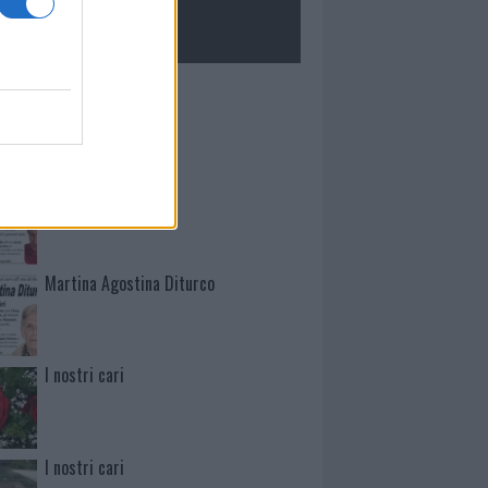
ROLOGIE
Mario Malu
Paolo Pinna
Martina Agostina Diturco
I nostri cari
I nostri cari