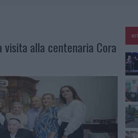
A IL TEMPO IN GALLURA
 OUT AD OLBIA PER IL READING SU ATZENI
NNI DEL DIVING CENTER DI TEGGE
NOT
 ARZACHENA: FERITO IL CONDUCENTE
a visita alla centenaria Cora