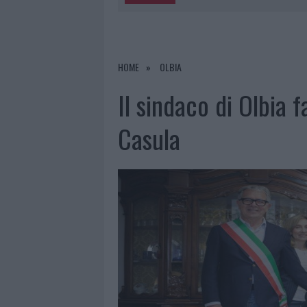
5 AGOSTO 2026
|
METEO OLBIA 6 AGOSTO, MIGLIOR
5 AGOSTO 2026
|
“SUL FILO DEL DISCORSO”: SOLD
5 AGOSTO 2026
|
LA MADDALENA, FESTA PER I 30 A
HOME
OLBIA
5 AGOSTO 2026
|
ESCE DI STRADA CON L’AUTO AD
Il sindaco di Olbia f
Casula