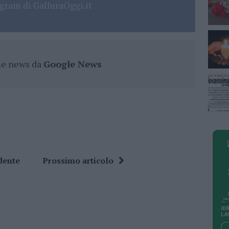
gram di GalluraOggi.it
ime news da
Google News
dente
Prossimo articolo