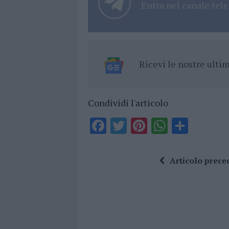
Entra nel canale tele
Ricevi le nostre ult
Condividi l'articolo
F
T
Pi
W
S
a
w
n
h
h
ce
it
te
at
a
Articolo prece
b
te
re
s
re
o
r
st
A
o
p
k
p