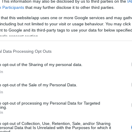
. This information may also be disclosed by us to third parties on the
IA
ggia zia Domenica: la nuova centenaria
Participants
that may further disclose it to other third parties.
 that this website/app uses one or more Google services and may gath
including but not limited to your visit or usage behaviour. You may click 
 to Google and its third-party tags to use your data for below specifi
ale
, alla quale ha preso parte il primo cittadino
ogle consent section.
ni momenti significativi della sua storia
o gran parte della sua vita alla gestione della
l Data Processing Opt Outs
lo che ha mantenuto per decenni con
crive come una persona dal carattere deciso e
o opt-out of the Sharing of my personal data.
 quotidianità familiare con grande energia.
In
da numerosi spostamenti legati al lavoro del
o opt-out of the Sale of my Personal Data.
nte di polizia che ha prestato servizio a Olbia.
In
he fuori dalla Sardegna, in particolare a
ovamente a Olbia, seguendo i trasferimenti
to opt-out of processing my Personal Data for Targeted
ing.
sula
è stata anche una grande appassionata di
In
nti per motivi turistici per molti anni, anche
o opt-out of Collection, Use, Retention, Sale, and/or Sharing
ntinuato a viaggiare fino a
circa 85 anni
,
ersonal Data that Is Unrelated with the Purposes for which it
lected.