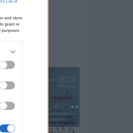
B’s List of
er and store
to grant or
ed purposes