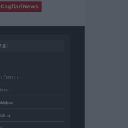
MUNI
io Pausania
chena
ddalena
Gallura