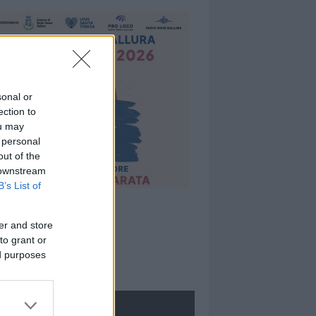
sonal or
ection to
ou may
 personal
out of the
 downstream
B’s List of
er and store
to grant or
ed purposes
ROLOGIE