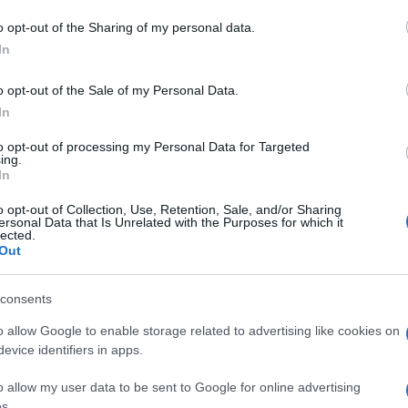
o opt-out of the Sharing of my personal data.
In
o opt-out of the Sale of my Personal Data.
dente
Prossimo articolo
In
to opt-out of processing my Personal Data for Targeted
ing.
In
o opt-out of Collection, Use, Retention, Sale, and/or Sharing
ersonal Data that Is Unrelated with the Purposes for which it
lected.
Out
consents
o allow Google to enable storage related to advertising like cookies on
evice identifiers in apps.
o allow my user data to be sent to Google for online advertising
s.