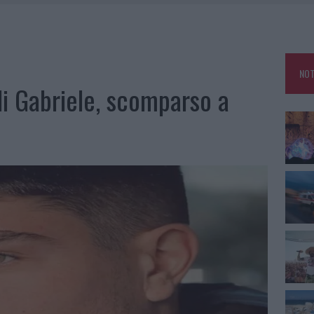
A OLBIA, LA PRIMA AL MOLO BRIN È UN SUCCESSO
TE ALL’ALBA: FERITO IL CONDUCENTE
TTI ALLA ZUPPA GALLURESE: GLI APPUNTAMENTI DA NON PERDERE
NOT
 SPIAGGIA LIBERA, SEQUESTRI A OLBIA E ARZACHENA
di Gabriele, scomparso a