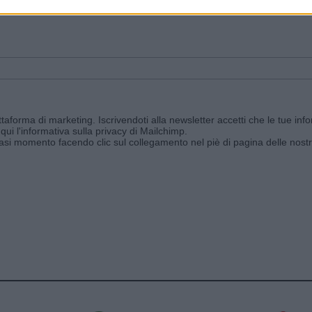
ggi e ricevi le nostre email periodiche contenenti le ultime notizie pubbli
aforma di marketing. Iscrivendoti alla newsletter accetti che le tue info
qui l'informativa sulla privacy di Mailchimp
.
siasi momento facendo clic sul collegamento nel piè di pagina delle nostr