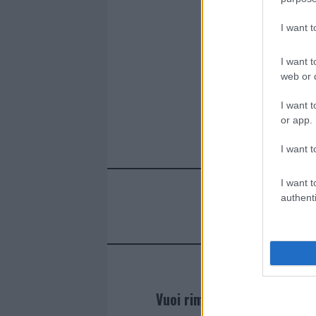
I want 
I want t
web or d
I want t
or app.
I want t
I want t
authenti
Vuoi rimanere sempre agg