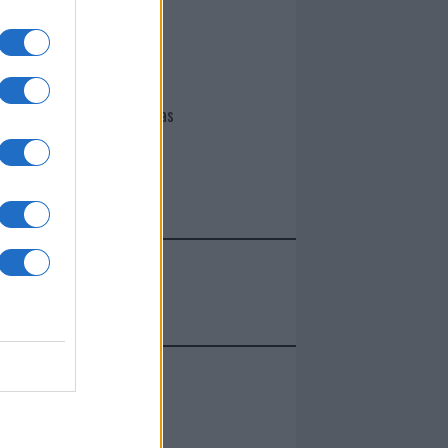
I nostri cari
Giovannimaria Cabras