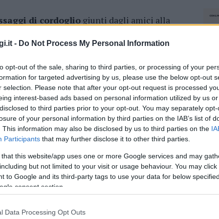
saggi di cordoglio
giunti dagli amici alla
. Il ragazzo, molto conosciuto, era un grande
i.it -
Do Not Process My Personal Information
to opt-out of the sale, sharing to third parties, or processing of your per
azionali?
formation for targeted advertising by us, please use the below opt-out s
r selection. Please note that after your opt-out request is processed y
eing interest-based ads based on personal information utilized by us or
 mese
cliccando
qui
disclosed to third parties prior to your opt-out. You may separately opt-
losure of your personal information by third parties on the IAB’s list of
. This information may also be disclosed by us to third parties on the
IA
Participants
that may further disclose it to other third parties.
do nella sezione
Login
dal menù del sito o
 that this website/app uses one or more Google services and may gath
including but not limited to your visit or usage behaviour. You may click 
 to Google and its third-party tags to use your data for below specifi
ogle consent section.
a
l Data Processing Opt Outs
NEC