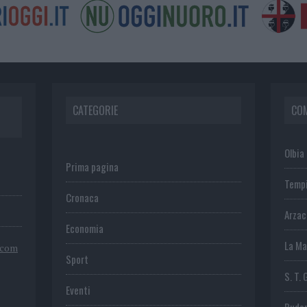
CATEGORIE
CO
Olbia
Prima pagina
Temp
Cronaca
Arza
Economia
La Ma
.com
Sport
S. T. 
Eventi