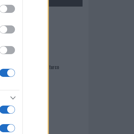
Mario Malu
Paolo Pinna
Martina Agostina Diturco
I nostri cari
I nostri cari