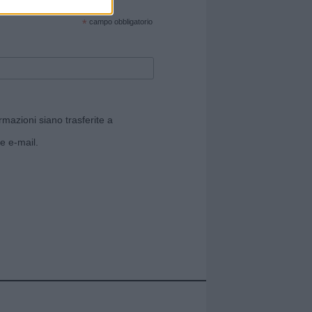
cate sul sito web!
*
campo obbligatorio
rmazioni siano trasferite a
e e-mail.