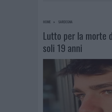
6 AGOSTO 2026
|
NOTRE-DAME DE PARIS CONQUIST
6 AGOSTO 2026
|
STRADA SASSARI-OLBIA, INCIDEN
6 AGOSTO 2026
|
EVENTI IN GALLURA, DA JOVANO
HOME
SARDEGNA
6 AGOSTO 2026
|
LETTINI E ARREDI ABUSIVI SULLA
Lutto per la morte 
soli 19 anni