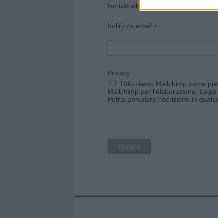
Iscriviti alla newsletter di Gallura O
*
Indirizzo email
Privacy
Utilizziamo Mailchimp come piatt
Mailchimp per l'elaborazione.
Leggi 
Potrai annullare l'iscrizione in qual