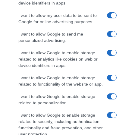
device identifiers in apps.
I nostri cari
I want to allow my user data to be sent to
Google for online advertising purposes.
Giovannimaria Cabras
I want to allow Google to send me
personalized advertising.
I want to allow Google to enable storage
related to analytics like cookies on web or
device identifiers in apps.
I want to allow Google to enable storage
related to functionality of the website or app.
Invia un Comunicato Stampa
|
Pubblicità
|
Segnala
I want to allow Google to enable storage
related to personalization.
I want to allow Google to enable storage
related to security, including authentication
Vuoi rimanere sempre aggiornato?
functionality and fraud prevention, and other
user protection.