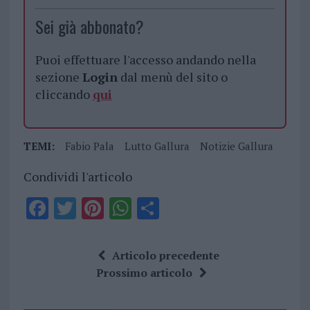
Sei già abbonato?
Puoi effettuare l'accesso andando nella
sezione
Login
dal menù del sito o
cliccando
qui
TEMI:
Fabio Pala
Lutto Gallura
Notizie Gallura
Condividi l'articolo
F
T
Pi
W
S
a
w
n
h
h
ce
it
te
at
a
Articolo precedente
b
te
re
s
re
Prossimo articolo
o
r
st
A