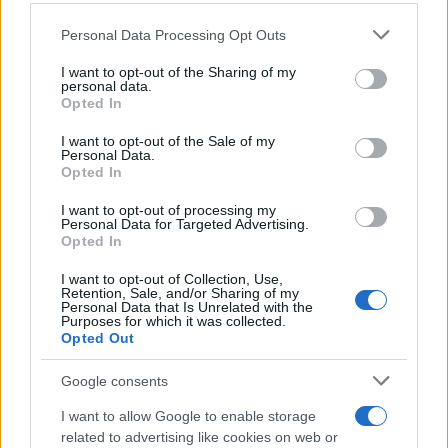
Please note that this website/app uses one or more Google
Personal Data Processing Opt Outs
Mario Malu
services and may gather and store information including but
not limited to your visit or usage behaviour. You may click to
I want to opt-out of the Sharing of my
personal data.
grant or deny consent to Google and its third-party tags to
Opted In
use your data for below specified purposes in below Google
Paolo Pinna
consent section.
I want to opt-out of the Sale of my
Personal Data.
Opted In
I want to opt-out of processing my
Martina Agostina Diturco
Personal Data for Targeted Advertising.
Opted In
I want to opt-out of Collection, Use,
Retention, Sale, and/or Sharing of my
I nostri cari
Personal Data that Is Unrelated with the
Purposes for which it was collected.
Opted Out
I nostri cari
Google consents
I want to allow Google to enable storage
related to advertising like cookies on web or