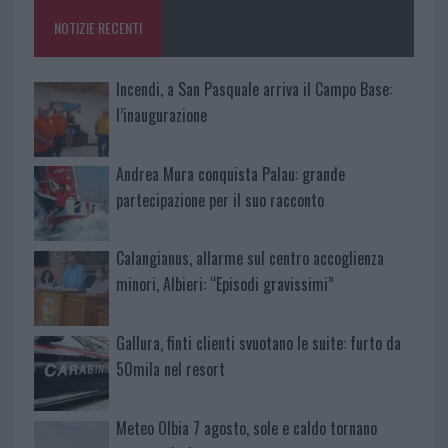
o
p
NOTIZIE RECENTI
k
p
Incendi, a San Pasquale arriva il Campo Base:
l’inaugurazione
Andrea Mura conquista Palau: grande
partecipazione per il suo racconto
Calangianus, allarme sul centro accoglienza
minori, Albieri: “Episodi gravissimi”
Gallura, finti clienti svuotano le suite: furto da
50mila nel resort
Meteo Olbia 7 agosto, sole e caldo tornano