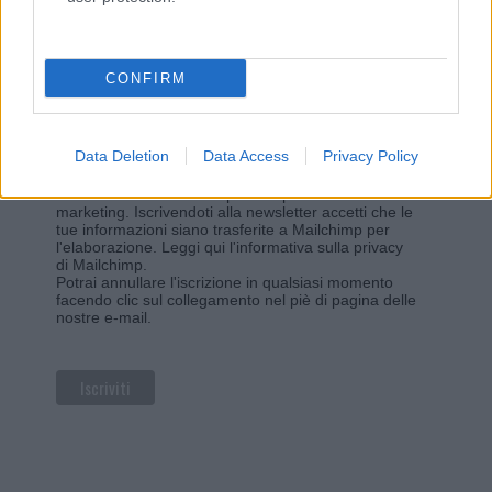
Iscriviti alla newsletter di Gallura Oggi e ricevi le nostre
email periodiche contenenti le ultime notizie pubblicate
sul sito web!
*
campo obbligatorio
CONFIRM
*
Indirizzo email
Data Deletion
Data Access
Privacy Policy
Privacy
Utilizziamo Mailchimp come piattaforma di
marketing. Iscrivendoti alla newsletter accetti che le
tue informazioni siano trasferite a Mailchimp per
l'elaborazione.
Leggi qui l'informativa sulla privacy
di Mailchimp
.
Potrai annullare l'iscrizione in qualsiasi momento
facendo clic sul collegamento nel piè di pagina delle
nostre e-mail.