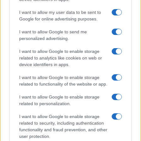
I want to allow my user data to be sent to
Google for online advertising purposes.
Giovannimaria Cabras
I want to allow Google to send me
personalized advertising.
I want to allow Google to enable storage
related to analytics like cookies on web or
device identifiers in apps.
I want to allow Google to enable storage
Invia un Comunicato Stampa
|
Pubblicità
|
Segnala
related to functionality of the website or app.
I want to allow Google to enable storage
related to personalization.
I want to allow Google to enable storage
Vuoi rimanere sempre aggiornato?
related to security, including authentication
functionality and fraud prevention, and other
Iscriviti alla newsletter di Gallura Oggi e ricevi le nostre
user protection.
email periodiche contenenti le ultime notizie pubblicate