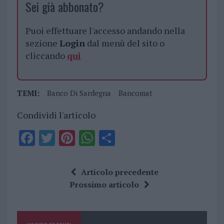
Sei già abbonato?
Puoi effettuare l'accesso andando nella
sezione
Login
dal menù del sito o
cliccando
qui
TEMI:
Banco Di Sardegna
Bancomat
Condividi l'articolo
F
T
Pi
W
S
a
w
n
h
h
ce
it
te
at
a
Articolo precedente
b
te
re
s
re
Prossimo articolo
o
r
st
A
o
p