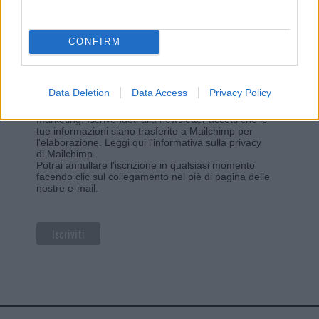
sul sito web!
*
campo obbligatorio
*
Indirizzo email
CONFIRM
Data Deletion
Data Access
Privacy Policy
Privacy
Utilizziamo Mailchimp come piattaforma di
marketing. Iscrivendoti alla newsletter accetti che le
tue informazioni siano trasferite a Mailchimp per
l'elaborazione.
Leggi qui l'informativa sulla privacy
di Mailchimp
.
Potrai annullare l'iscrizione in qualsiasi momento
facendo clic sul collegamento nel piè di pagina delle
nostre e-mail.