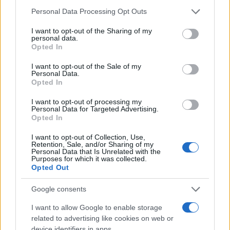
Mario Malu
Please note that this website/app uses one or more Google
Personal Data Processing Opt Outs
services and may gather and store information including but
not limited to your visit or usage behaviour. You may click to
I want to opt-out of the Sharing of my
personal data.
grant or deny consent to Google and its third-party tags to
Opted In
Paolo Pinna
use your data for below specified purposes in below Google
consent section.
I want to opt-out of the Sale of my
Personal Data.
Opted In
Martina Agostina Diturco
I want to opt-out of processing my
Personal Data for Targeted Advertising.
Opted In
I want to opt-out of Collection, Use,
I nostri cari
Retention, Sale, and/or Sharing of my
Personal Data that Is Unrelated with the
Purposes for which it was collected.
Opted Out
I nostri cari
Google consents
I want to allow Google to enable storage
related to advertising like cookies on web or
I nostri cari
device identifiers in apps.