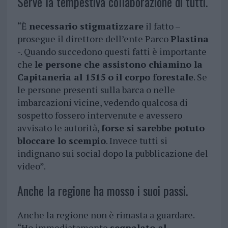
Serve la tempestiva collaborazione di tutti.
“È
necessario stigmatizzare
il fatto –
prosegue il direttore dell’ente Parco
Plastina
-. Quando succedono questi fatti è importante
che
le persone che assistono chiamino la
Capitaneria al 1515 o il corpo forestale
. Se
le persone presenti sulla barca o nelle
imbarcazioni vicine, vedendo qualcosa di
sospetto fossero intervenute e avessero
avvisato le autorità,
forse si sarebbe potuto
bloccare lo scempio
. Invece tutti si
indignano sui social dopo la pubblicazione del
video”.
Anche la regione ha mosso i suoi passi.
Anche la regione non è rimasta a guardare.
“Ho immediatamente
segnalato al