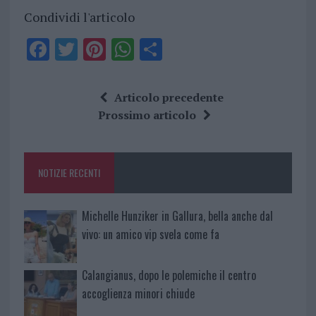
Condividi l'articolo
F
T
Pi
W
S
a
w
n
h
h
ce
it
te
at
a
Articolo precedente
b
te
re
s
re
Prossimo articolo
o
r
st
A
o
p
NOTIZIE RECENTI
k
p
Michelle Hunziker in Gallura, bella anche dal
vivo: un amico vip svela come fa
Calangianus, dopo le polemiche il centro
accoglienza minori chiude