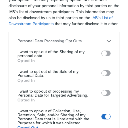
disclosure of your personal information by third parties on the
IAB’s list of downstream participants. This information may
also be disclosed by us to third parties on the
IAB’s List of
Downstream Participants
that may further disclose it to other
third parties.
Please note that this website/app uses one or more Google
Personal Data Processing Opt Outs
services and may gather and store information including but
not limited to your visit or usage behaviour. You may click to
I want to opt-out of the Sharing of my
personal data.
grant or deny consent to Google and its third-party tags to
Opted In
use your data for below specified purposes in below Google
consent section.
I want to opt-out of the Sale of my
Personal Data.
Opted In
I want to opt-out of processing my
Personal Data for Targeted Advertising.
Opted In
I want to opt-out of Collection, Use,
Retention, Sale, and/or Sharing of my
Personal Data that Is Unrelated with the
Purposes for which it was collected.
Opted Out