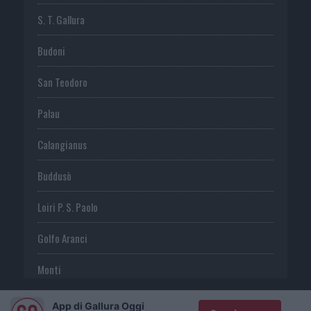
S. T. Gallura
Budoni
San Teodoro
Palau
Calangianus
Buddusò
Loiri P. S. Paolo
Golfo Aranci
Monti
Telti
App di Gallura Oggi