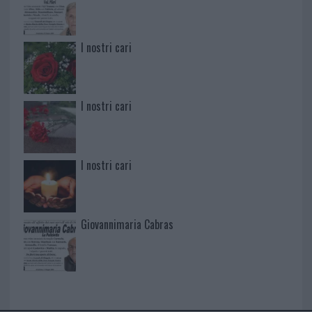
I nostri cari
I nostri cari
I nostri cari
Giovannimaria Cabras