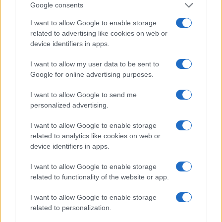
Google consents
I want to allow Google to enable storage
related to advertising like cookies on web or
Inviaci le tue segnalazioni,
device identifiers in apps.
i tuoi video e le tue foto
I want to allow my user data to be sent to
Su WhatsApp al numero +39
Google for online advertising purposes.
345 356 7512
I want to allow Google to send me
personalized advertising.
I want to allow Google to enable storage
related to analytics like cookies on web or
Ricevi le nostre ultime news
device identifiers in apps.
da
Google News
I want to allow Google to enable storage
related to functionality of the website or app.
I want to allow Google to enable storage
Condividi l'articolo
related to personalization.