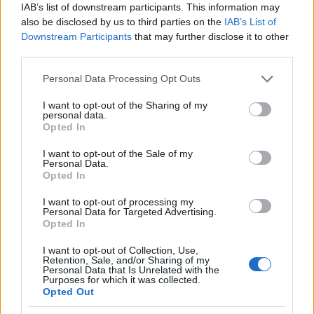
IAB’s list of downstream participants. This information may
Vuoi rimuovere le pubblicità nazionali?
also be disclosed by us to third parties on the
IAB’s List of
Downstream Participants
that may further disclose it to other
third parties.
Puoi abbonarti a
soli € 1,10 al mese
cliccando
qui
Please note that this website/app uses one or more Google
Personal Data Processing Opt Outs
services and may gather and store information including but
not limited to your visit or usage behaviour. You may click to
I want to opt-out of the Sharing of my
Sei già abbonato?
personal data.
grant or deny consent to Google and its third-party tags to
Opted In
use your data for below specified purposes in below Google
Puoi effettuare l'accesso andando nella
consent section.
I want to opt-out of the Sale of my
Personal Data.
sezione
Login
dal menù del sito o
Opted In
cliccando
qui
I want to opt-out of processing my
Personal Data for Targeted Advertising.
Opted In
TEMI:
Coronavirus Sardegna
Supermercato Olbia
I want to opt-out of Collection, Use,
Retention, Sale, and/or Sharing of my
Notizie in tempo reale?
Personal Data that Is Unrelated with the
Purposes for which it was collected.
Entra nel canale telegram di
Opted Out
GalluraOggi.it