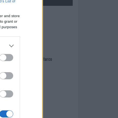
B’s List of
Mario Malu
er and store
to grant or
ed purposes
Paolo Pinna
Martina Agostina Diturco
I nostri cari
I nostri cari