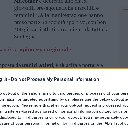
Macomer
e dedicato alle classi
giovanili pre-agonistiche maschili e
femminili. Alla manifestazione hanno
preso parte 34 società sportive, con ben
400 giovani atleti provenienti da tutta la
Sardegna.
sas è campionessa regionale
omposta da
undici atleti
, è riuscita a portare a
en
sei le medaglie d’oro
conquistate dai baby
el podio per
Roberto Morittu
,
Giorgia Deiana
,
i.it -
Do Not Process My Personal Information
i
,
Alessandro Varrucciu, Leonardo Pucci
. Tre
anna Azara
,
Arianna Brandanu
,
Luigi Vella
.
to opt-out of the sale, sharing to third parties, or processing of your per
formation for targeted advertising by us, please use the below opt-out s
, sono quelle portate a casa da
Marta Ariu
, e
r selection. Please note that after your opt-out request is processed y
eing interest-based ads based on personal information utilized by us or
disclosed to third parties prior to your opt-out. You may separately opt-
e-agonistico molto nutrito, infatti sono circa
losure of your personal information by third parties on the IAB’s list of
NEC
ra i 4 anni e gli 11 anni. I giovani atleti sono