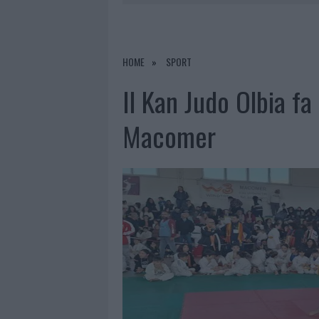
7 AGOSTO 2026
|
MONTE PINO, LA FINE DI UN LUN
7 AGOSTO 2026
|
RAID NELLE CAMPAGNE DI BERCHI
7 AGOSTO 2026
|
MONTE PINO, VIA I CANCELLI DE
HOME
SPORT
7 AGOSTO 2026
|
OLBIA, DIVIETO DI SOSTA CONT
Il Kan Judo Olbia fa
Macomer