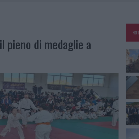
GO DOLORE: STORIA E RINASCITA DELLA STRADA CHE SEGNÒ LA GALLURA
DDA, RISCHIO PER LA RETE ELETTRICA
L CANTIERE: LA GALLURA RITROVA LA STRADA
NOT
RO SPACCIO E DEGRADO: ESPLODE LA PROTESTA
 il pieno di medaglie a