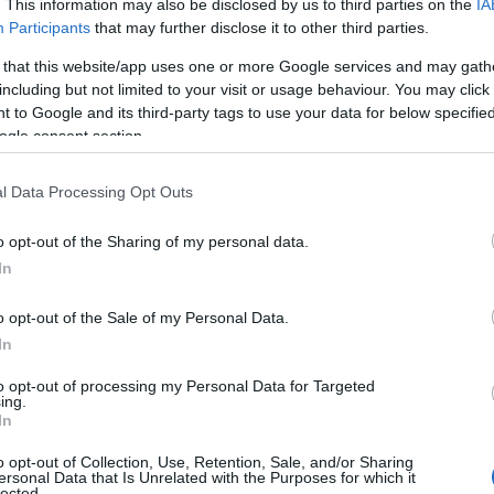
. This information may also be disclosed by us to third parties on the
IA
i questo sodalizio che ha sempre creato e
Participants
that may further disclose it to other third parties.
l proprio vivaio giovanile, indispensabile in
 that this website/app uses one or more Google services and may gath
including but not limited to your visit or usage behaviour. You may click 
 to Google and its third-party tags to use your data for below specifi
si
e il suo collaboratore
Gavino Carta
sono
ogle consent section.
all’impegno dei propri giovani atleti e da
trate anche in caso di sconfitta. “Particolare
l Data Processing Opt Outs
to sport all’insegna della correttezza e ed e
fin dalla tenera età”, ha commentato il
o opt-out of the Sharing of my personal data.
In
o opt-out of the Sale of my Personal Data.
In
azionali?
to opt-out of processing my Personal Data for Targeted
ing.
In
 mese
cliccando
qui
o opt-out of Collection, Use, Retention, Sale, and/or Sharing
ersonal Data that Is Unrelated with the Purposes for which it
lected.