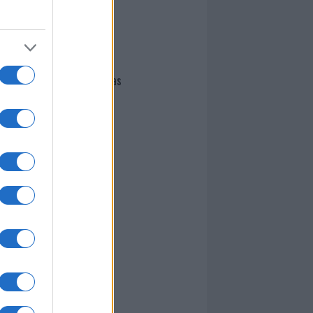
I nostri cari
Giovannimaria Cabras