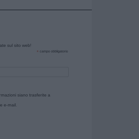
cate sul sito web!
*
campo obbligatorio
rmazioni siano trasferite a
e e-mail.