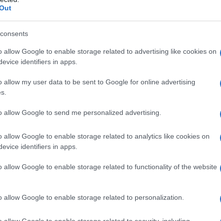
Out
do nella sezione
Login
dal menù del sito o
consents
o allow Google to enable storage related to advertising like cookies on
evice identifiers in apps.
Varrucciu
Angelo Calvisi
Arianna Azara
o allow my user data to be sent to Google for online advertising
s.
rta
Gioele Putzu
Giorgia Deiana
Judo
rdo Pucci
Luigi Vella
Marta Ariu
Nicolas Canu
to allow Google to send me personalized advertising.
orittu
o allow Google to enable storage related to analytics like cookies on
lazioni, i tuoi video e le tue foto
evice identifiers in apps.
ro +39 345 356 7512
o allow Google to enable storage related to functionality of the website
o allow Google to enable storage related to personalization.
eale?
gram di GalluraOggi.it
o allow Google to enable storage related to security, including