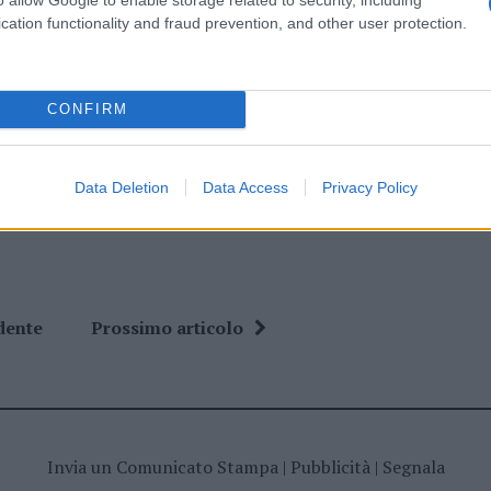
cation functionality and fraud prevention, and other user protection.
CONFIRM
ime news da
Google News
Data Deletion
Data Access
Privacy Policy
dente
Prossimo articolo
Invia un Comunicato Stampa
|
Pubblicità
|
Segnala