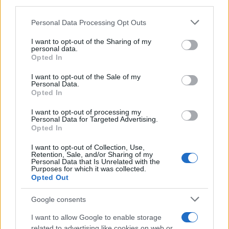
third parties.
o
p
Please note that this website/app uses one or more Google
NOTIZIE RECENTI
Personal Data Processing Opt Outs
k
p
services and may gather and store information including but
not limited to your visit or usage behaviour. You may click to
I want to opt-out of the Sharing of my
personal data.
grant or deny consent to Google and its third-party tags to
Le previsioni meteo per il weekend a Olbia e in
Opted In
use your data for below specified purposes in below Google
Gallura
consent section.
I want to opt-out of the Sale of my
Personal Data.
Opted In
Michelle Hunziker in Gallura, bella anche dal
vivo: un amico vip svela come fa
I want to opt-out of processing my
Personal Data for Targeted Advertising.
Opted In
Calangianus, dopo le polemiche il centro
I want to opt-out of Collection, Use,
accoglienza minori chiude
Retention, Sale, and/or Sharing of my
Personal Data that Is Unrelated with the
Purposes for which it was collected.
Opted Out
Olbia, divieto di sosta contro spaccio e degrado:
esplode la protesta
Google consents
I want to allow Google to enable storage
Pausa caffè impeccabile: come scegliere la
related to advertising like cookies on web or