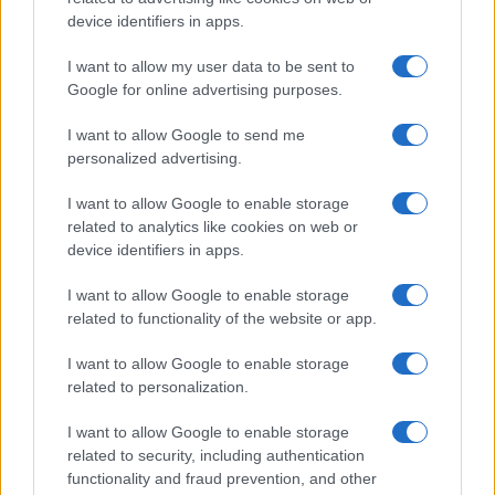
device identifiers in apps.
soluzione ideale per la casa e l’ufficio
I want to allow my user data to be sent to
Monte Pino, la fine di un lungo dolore: storia e
Google for online advertising purposes.
rinascita della strada che segnò la Gallura
I want to allow Google to send me
personalized advertising.
Raid nelle campagne di Berchidda, rischio per
I want to allow Google to enable storage
la rete elettrica
related to analytics like cookies on web or
device identifiers in apps.
I want to allow Google to enable storage
related to functionality of the website or app.
I want to allow Google to enable storage
related to personalization.
I want to allow Google to enable storage
related to security, including authentication
functionality and fraud prevention, and other