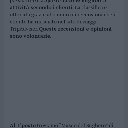
possibilità di acquisto.
Ecco le migliori 5
attività secondo i clienti.
La classifica è
ottenuta grazie al numero di recensioni che il
cliente ha rilasciato nel sito di viaggi
TripAdvisor.
Queste recensioni e opinioni
sono volontarie.
Al 1°posto
troviamo “Museo del Sughero” di