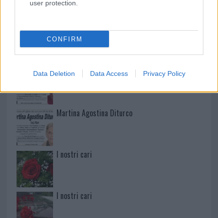
NECROLOGIE
user protection.
Mario Malu
CONFIRM
Paolo Pinna
Data Deletion
Data Access
Privacy Policy
Martina Agostina Diturco
I nostri cari
I nostri cari