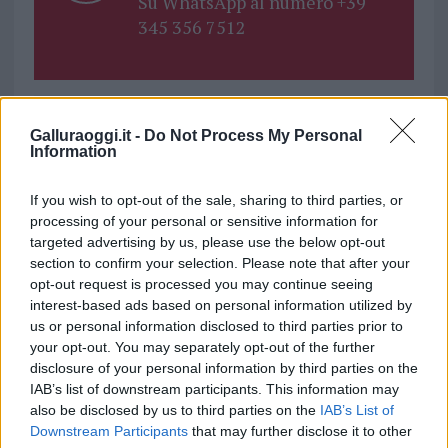
Su WhatsApp al numero +39
345 356 7512
Galluraoggi.it -
Do Not Process My Personal
Ricevi le nostre ultime news
Information
da
Google News
If you wish to opt-out of the sale, sharing to third parties, or
processing of your personal or sensitive information for
targeted advertising by us, please use the below opt-out
section to confirm your selection. Please note that after your
Condividi l'articolo
opt-out request is processed you may continue seeing
interest-based ads based on personal information utilized by
F
T
Pi
W
S
us or personal information disclosed to third parties prior to
a
w
n
h
h
your opt-out. You may separately opt-out of the further
disclosure of your personal information by third parties on the
ce
it
te
at
a
Articolo precedente
IAB’s list of downstream participants. This information may
b
te
re
s
re
Prossimo articolo
also be disclosed by us to third parties on the
IAB’s List of
Downstream Participants
that may further disclose it to other
o
r
st
A