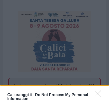
Vuoi rimuovere le pubblicità nazionali?
Galluraoggi.it -
Do Not Process My Personal
Puoi abbonarti a
soli € 1,10 al mese
Information
cliccando
qui