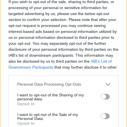
If you wish to opt-out of the sale, sharing to third parties, or
Sei già abbonato?
processing of your personal or sensitive information for
targeted advertising by us, please use the below opt-out
section to confirm your selection. Please note that after your
Puoi effettuare l'accesso andando nella
opt-out request is processed you may continue seeing
sezione
Login
dal menù del sito o
interest-based ads based on personal information utilized by
cliccando
qui
us or personal information disclosed to third parties prior to
your opt-out. You may separately opt-out of the further
disclosure of your personal information by third parties on the
IAB’s list of downstream participants. This information may
TEMI:
Anap Sardegna
Notizie Gallura
also be disclosed by us to third parties on the
IAB’s List of
Truffe Gallura
Truffe Online Gallura
Downstream Participants
that may further disclose it to other
third parties.
Truffe Pensionati Gallura
Please note that this website/app uses one or more Google
Personal Data Processing Opt Outs
Inviaci le tue segnalazioni,
services and may gather and store information including but
i tuoi video e le tue foto
not limited to your visit or usage behaviour. You may click to
I want to opt-out of the Sharing of my
personal data.
Su WhatsApp al numero +39
grant or deny consent to Google and its third-party tags to
Opted In
use your data for below specified purposes in below Google
345 356 7512
consent section.
I want to opt-out of the Sale of my
Personal Data.
Opted In