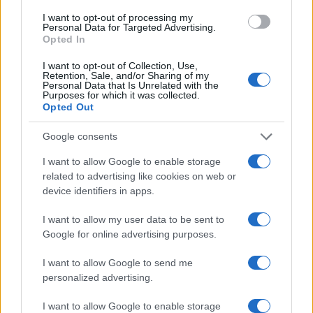
I want to opt-out of processing my
Notizie in tempo reale?
Personal Data for Targeted Advertising.
Opted In
Entra nel canale telegram di
GalluraOggi.it
I want to opt-out of Collection, Use,
Retention, Sale, and/or Sharing of my
Personal Data that Is Unrelated with the
Purposes for which it was collected.
Opted Out
Google consents
Ricevi le nostre ultime news
I want to allow Google to enable storage
related to advertising like cookies on web or
da
Google News
device identifiers in apps.
I want to allow my user data to be sent to
Condividi l'articolo
Google for online advertising purposes.
F
T
Pi
W
S
I want to allow Google to send me
personalized advertising.
a
w
n
h
h
ce
it
te
at
a
I want to allow Google to enable storage
Articolo precedente