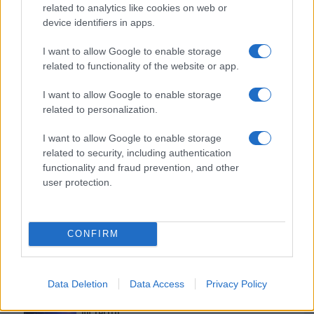
related to analytics like cookies on web or
b
te
re
s
re
Prossimo articolo
device identifiers in apps.
o
r
st
A
I want to allow Google to enable storage
o
p
related to functionality of the website or app.
NOTIZIE RECENTI
k
p
I want to allow Google to enable storage
related to personalization.
Controlli rafforzati in Costa Smeralda, 20
arresti e 135 denunce
I want to allow Google to enable storage
related to security, including authentication
functionality and fraud prevention, and other
Tre milioni di euro dalla Provincia Gallura per
user protection.
nuove aule nelle scuole di Olbia
Incidente sulla provinciale 125, paura tra Olbia e
CONFIRM
Arzachena
Data Deletion
Data Access
Privacy Policy
Incidente sulla strada provinciale ad Arzachena,
un ferito