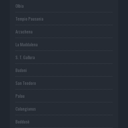
Olbia
Tempio Pausania
Arzachena
La Maddalena
S. T. Gallura
Budoni
San Teodoro
Palau
Calangianus
Buddusò