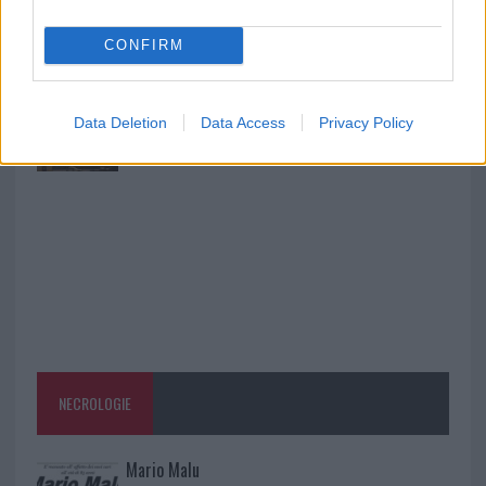
Monte Pino, la fine di un lungo dolore: storia e
rinascita della strada che segnò la Gallura
CONFIRM
Raid nelle campagne di Berchidda, rischio per
Data Deletion
Data Access
Privacy Policy
la rete elettrica
NECROLOGIE
Mario Malu