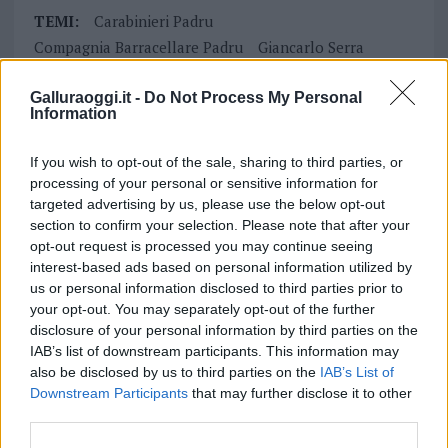
TEMI:
Carabinieri Padru
Compagnia Barracellare Padru
Giancarlo Serra
Morto Padru
Notizie Padru
Galluraoggi.it -
Do Not Process My Personal
Protezione Civile Padru
Scomparso Padru
Information
Vigili Del Fuoco Sassari
If you wish to opt-out of the sale, sharing to third parties, or
Inviaci le tue segnalazioni,
processing of your personal or sensitive information for
i tuoi video e le tue foto
targeted advertising by us, please use the below opt-out
Su WhatsApp al numero +39
section to confirm your selection. Please note that after your
345 356 7512
opt-out request is processed you may continue seeing
interest-based ads based on personal information utilized by
us or personal information disclosed to third parties prior to
your opt-out. You may separately opt-out of the further
disclosure of your personal information by third parties on the
Notizie in tempo reale?
IAB’s list of downstream participants. This information may
Entra nel canale telegram di
also be disclosed by us to third parties on the
IAB’s List of
Downstream Participants
that may further disclose it to other
GalluraOggi.it
third parties.