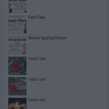
Paolo Pinna
Martina Agostina Diturco
I nostri cari
I nostri cari
I nostri cari