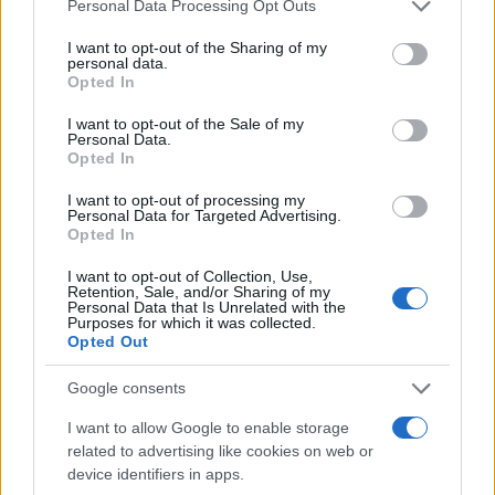
Please note that this website/app uses one or more Google
Personal Data Processing Opt Outs
services and may gather and store information including but
not limited to your visit or usage behaviour. You may click to
I want to opt-out of the Sharing of my
personal data.
Ricevi le nostre ultime news
grant or deny consent to Google and its third-party tags to
Opted In
use your data for below specified purposes in below Google
consent section.
I want to opt-out of the Sale of my
da
Google News
Personal Data.
Opted In
I want to opt-out of processing my
Condividi l'articolo
Personal Data for Targeted Advertising.
Opted In
F
T
Pi
W
S
I want to opt-out of Collection, Use,
a
w
n
h
h
Retention, Sale, and/or Sharing of my
Personal Data that Is Unrelated with the
Purposes for which it was collected.
ce
it
te
at
a
Articolo precedente
Opted Out
b
te
re
s
re
Prossimo articolo
Google consents
o
r
st
A
I want to allow Google to enable storage
o
p
related to advertising like cookies on web or
NOTIZIE RECENTI
k
p
device identifiers in apps.