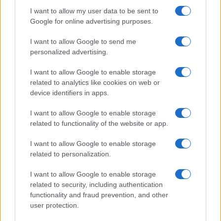
I want to allow my user data to be sent to
Le previsioni meteo per il weekend a Olbia e in
Google for online advertising purposes.
Gallura
I want to allow Google to send me
personalized advertising.
Michelle Hunziker in Gallura, bella anche dal
vivo: un amico vip svela come fa
I want to allow Google to enable storage
related to analytics like cookies on web or
device identifiers in apps.
Calangianus, dopo le polemiche il centro
accoglienza minori chiude
I want to allow Google to enable storage
related to functionality of the website or app.
Olbia, divieto di sosta contro spaccio e degrado:
I want to allow Google to enable storage
esplode la protesta
related to personalization.
I want to allow Google to enable storage
Pausa caffè impeccabile: come scegliere la
related to security, including authentication
soluzione ideale per la casa e l’ufficio
functionality and fraud prevention, and other
user protection.