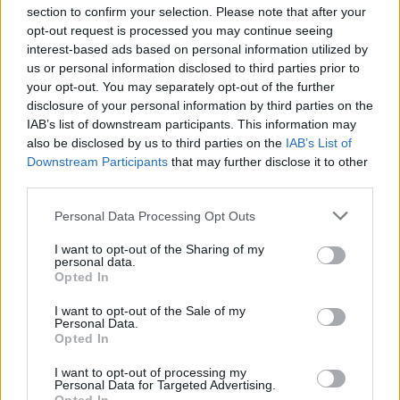
section to confirm your selection. Please note that after your
Test tunnel Olbia: rampe chiuse ancora fino a
opt-out request is processed you may continue seeing
fine agosto
interest-based ads based on personal information utilized by
us or personal information disclosed to third parties prior to
your opt-out. You may separately opt-out of the further
Aggius conquista la classifica delle mete più
disclosure of your personal information by third parties on the
amate dell’estate 2026
IAB’s list of downstream participants. This information may
also be disclosed by us to third parties on the
IAB’s List of
Downstream Participants
that may further disclose it to other
third parties.
Please note that this website/app uses one or more Google
Personal Data Processing Opt Outs
services and may gather and store information including but
not limited to your visit or usage behaviour. You may click to
I want to opt-out of the Sharing of my
personal data.
grant or deny consent to Google and its third-party tags to
Opted In
use your data for below specified purposes in below Google
consent section.
I want to opt-out of the Sale of my
Personal Data.
Opted In
NECROLOGIE
I want to opt-out of processing my
Personal Data for Targeted Advertising.