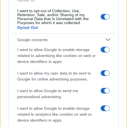
Opted In
Mario Malu
I want to opt-out of Collection, Use,
Retention, Sale, and/or Sharing of my
Personal Data that Is Unrelated with the
Purposes for which it was collected.
Paolo Pinna
Opted Out
Google consents
I want to allow Google to enable storage
Martina Agostina Diturco
related to advertising like cookies on web or
device identifiers in apps.
I want to allow my user data to be sent to
I nostri cari
Google for online advertising purposes.
I want to allow Google to send me
personalized advertising.
I nostri cari
I want to allow Google to enable storage
related to analytics like cookies on web or
device identifiers in apps.
I nostri cari