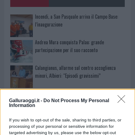
k
p
Incendi, a San Pasquale arriva il Campo Base:
l’inaugurazione
Andrea Mura conquista Palau: grande
partecipazione per il suo racconto
Calangianus, allarme sul centro accoglienza
minori, Albieri: “Episodi gravissimi”
Gallura, finti clienti svuotano le suite: furto da
50mila nel resort
Galluraoggi.it -
Do Not Process My Personal
Information
Meteo Olbia 7 agosto, sole e caldo tornano
If you wish to opt-out of the sale, sharing to third parties, or
protagonisti
processing of your personal or sensitive information for
targeted advertising by us, please use the below opt-out