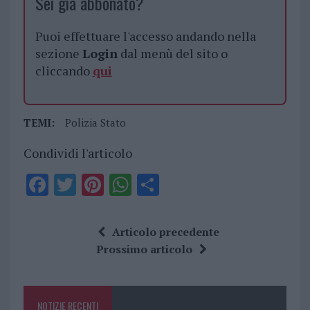
Sei già abbonato?
Puoi effettuare l'accesso andando nella
sezione
Login
dal menù del sito o
cliccando
qui
TEMI:
Polizia Stato
Condividi l'articolo
F
T
Pi
W
S
a
w
n
h
h
ce
it
te
at
a
Articolo precedente
b
te
re
s
re
Prossimo articolo
o
r
st
A
o
p
NOTIZIE RECENTI