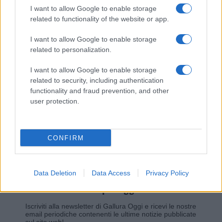
I want to allow Google to enable storage
related to functionality of the website or app.
Giovannimaria Cabras
I want to allow Google to enable storage
related to personalization.
I want to allow Google to enable storage
related to security, including authentication
functionality and fraud prevention, and other
user protection.
Invia un Comunicato Stampa
|
Pubblicità
|
Segnala
CONFIRM
Data Deletion
Data Access
Privacy Policy
Vuoi rimanere sempre aggiornato?
Iscriviti alla newsletter di Gallura Oggi e ricevi le nostre
email periodiche contenenti le ultime notizie pubblicate