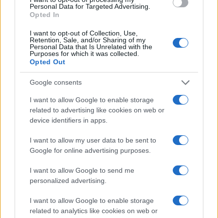
o
r
st
A
Personal Data for Targeted Advertising.
o
p
Opted In
NOTIZIE RECENTI
k
p
I want to opt-out of Collection, Use,
Retention, Sale, and/or Sharing of my
Personal Data that Is Unrelated with the
Purposes for which it was collected.
Sangue, musica e solidarietà con Avis Olbia al
Opted Out
Delta Center
Google consents
Meteo Olbia 9 agosto, temperature in calo
I want to allow Google to enable storage
related to advertising like cookies on web or
device identifiers in apps.
Salmo finisce in ospedale a Catania, ma il tour
I want to allow my user data to be sent to
va avanti: “Sicilia, ci sono”
Google for online advertising purposes.
I want to allow Google to send me
Jovanotti, Gabry Ponte e Alfa: Olbia ombelico del
personalized advertising.
mondo per una notte
I want to allow Google to enable storage
related to analytics like cookies on web or