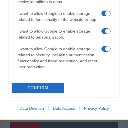
Giorgia Meloni a La Maddalena, la vicesindaco:
device identifiers in apps.
“Orgoglio e discrezione per visita privata̶…
I want to allow Google to enable storage
related to functionality of the website or app.
Incendio nella notte a Olbia, a fuoco due furgoni
I want to allow Google to enable storage
related to personalization.
I want to allow Google to enable storage
A fuoco un deposito con bombole, intervento dei
related to security, including authentication
vigili del fuoco a Rudalza
functionality and fraud prevention, and other
user protection.
CONFIRM
Data Deletion
Data Access
Privacy Policy