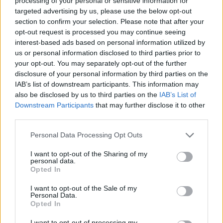
processing of your personal or sensitive information for
Entra nel canale telegram di
targeted advertising by us, please use the below opt-out
GalluraOggi.it
section to confirm your selection. Please note that after your
opt-out request is processed you may continue seeing
interest-based ads based on personal information utilized by
us or personal information disclosed to third parties prior to
your opt-out. You may separately opt-out of the further
Ricevi le nostre ultime news
disclosure of your personal information by third parties on the
IAB’s list of downstream participants. This information may
also be disclosed by us to third parties on the
IAB’s List of
da
Google News
Downstream Participants
that may further disclose it to other
third parties.
Please note that this website/app uses one or more Google
Personal Data Processing Opt Outs
Condividi l'articolo
services and may gather and store information including but
not limited to your visit or usage behaviour. You may click to
I want to opt-out of the Sharing of my
F
T
Pi
W
S
personal data.
grant or deny consent to Google and its third-party tags to
Opted In
a
w
n
h
h
use your data for below specified purposes in below Google
consent section.
ce
it
te
at
a
I want to opt-out of the Sale of my
Articolo precedente
Personal Data.
Opted In
b
te
re
s
re
Prossimo articolo
I want to opt-out of processing my