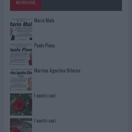
NECROLOGIE
Mario Malu
Paolo Pinna
Martina Agostina Diturco
I nostri cari
I nostri cari