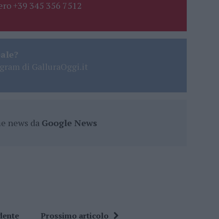
ro +39 345 356 7512
eale?
gram di GalluraOggi.it
ime news da
Google News
dente
Prossimo articolo