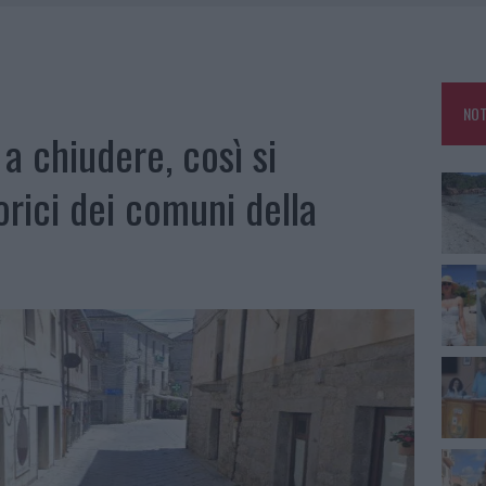
HE IL CENTRO ACCOGLIENZA MINORI CHIUDE
RO SPACCIO E DEGRADO: ESPLODE LA PROTESTA
SCEGLIERE LA SOLUZIONE IDEALE PER LA CASA E L’UFFICIO
NOT
KEND A OLBIA E IN GALLURA
a chiudere, così si
orici dei comuni della