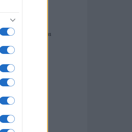
I nostri cari
Giovannimaria Cabras