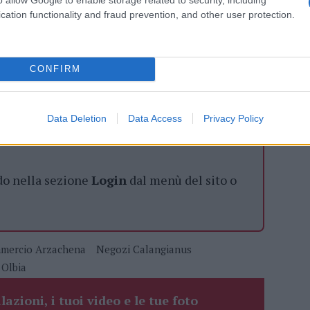
cation functionality and fraud prevention, and other user protection.
azionali?
CONFIRM
 mese
cliccando
qui
Data Deletion
Data Access
Privacy Policy
do nella sezione
Login
dal menù del sito o
mercio Arzachena
Negozi Calangianus
 Olbia
lazioni, i tuoi video e le tue foto