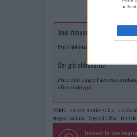
authenti
Vuoi rimuovere le pubblicità n
Puoi abbonarti a
soli € 1,10 al
Sei già abbonato?
Puoi effettuare l'accesso andan
cliccando
qui
TEMI:
Centro Storico Olbia
Confcom
Negozi Gallura
Negozi Olbia
Notizie
Inviaci le tue segna