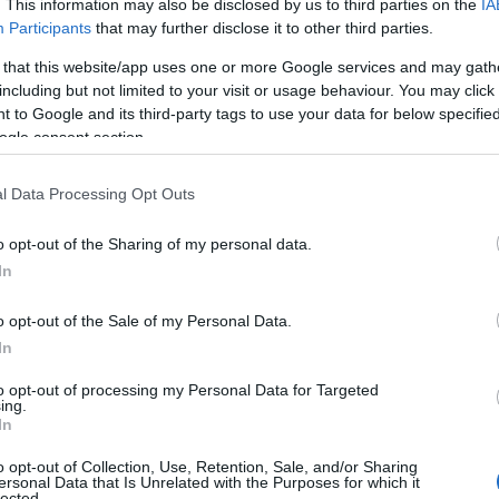
. This information may also be disclosed by us to third parties on the
IA
umentano però le attività come ristoranti, bar e
Participants
that may further disclose it to other third parties.
ò, anche questo settore è colpito, almeno per
 that this website/app uses one or more Google services and may gath
i. Ha fatto parlare, infatti, la vendita di uno
including but not limited to your visit or usage behaviour. You may click 
, in
Largo De Gasperi
. Il bar era molto
 to Google and its third-party tags to use your data for below specifi
ogle consent section.
entro storico chiusi molti negozi”.
l Data Processing Opt Outs
stanno
soffrendo di più al livello
o opt-out of the Sharing of my personal data.
ostante la
vicinanza della Costa Smeralda
.
In
ano 60 attività
– ha detto Alessandro Carta,
o opt-out of the Sale of my Personal Data.
hena -, tra botteghe storiche e altre piccole
In
era un centro commerciale naturale, poi a causa
tività hanno chiuso e siamo passati a
14
, circa 5
to opt-out of processing my Personal Data for Targeted
ing.
tura, ma sono 1/3 le attività presenti
rispetto a
In
a fatica perché
manca una regia che faccia
oi presto apriremo una sede. C’è necessità di
o opt-out of Collection, Use, Retention, Sale, and/or Sharing
ersonal Data that Is Unrelated with the Purposes for which it
so di rinascita, riunendo associati, per ricreare
lected.