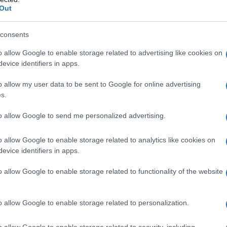
Out
 centro storico
, dove è più drammatica per
consents
nche la vicina viale Costa Smeralda, una delle
o allow Google to enable storage related to advertising like cookies on
na. “La situazione nelle frazioni è più
evice identifiers in apps.
o – aggiunge -, dunque anche se chiudono
 il centro cittadino sta vivendo, in linea con
o allow my user data to be sent to Google for online advertising
s.
 pandemia e anche la crisi a causa del
to allow Google to send me personalized advertising.
o allow Google to enable storage related to analytics like cookies on
evice identifiers in apps.
a situazione nelle realtà più piccole è ancora
to anche
Calangianus
, dove tanti negozi hanno
o allow Google to enable storage related to functionality of the website
ntemente un negozio di fiori
ha dovuto
ha portato un’immensa tristezza in paese. “
Qui
o allow Google to enable storage related to personalization.
 lamentati i residenti. La crisi del commercio ha
, dove molti negozi stentano ad essere affittati.
o allow Google to enable storage related to security, including