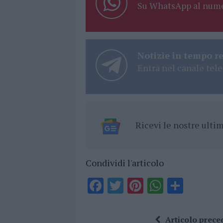
Su WhatsApp al nume
Notizie in tempo r
Entra nel canale tele
Ricevi le nostre ult
Condividi l'articolo
F
T
Pi
W
S
a
w
n
h
h
ce
it
te
at
a
Articolo prece