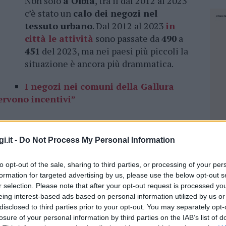
Non solo
a Olbia
, tra il dal 2012 al 2023
c’è stato un
calo dei negozi nel
tessuto urbano
. Dal 2012 al 2023
in
città le attività
sono passate da
490
a
451
del 2023, ma nei paesi più piccoli la
situazione è ancora più drammatica.
I negozi nei comuni della Gallura
ervono incentivi”
i.it -
Do Not Process My Personal Information
, dal 2019 al 2023,
26
attività nel centro
 periodo storico dal 2012 al 2023. Fuori dal
to opt-out of the sale, sharing to third parties, or processing of your per
formation for targeted advertising by us, please use the below opt-out s
ati da
31
nel 2019 a 25 nel 2023. Secondo lo
r selection. Please note that after your opt-out request is processed y
 e
144
nello stesso anno. Oggi le attività
eing interest-based ads based on personal information utilized by us or
ella città e
25
fuori dal centro storico.
disclosed to third parties prior to your opt-out. You may separately opt-
losure of your personal information by third parties on the IAB’s list of
NEC
 dell’
Ufficio Studi Confcommercio
, che parla