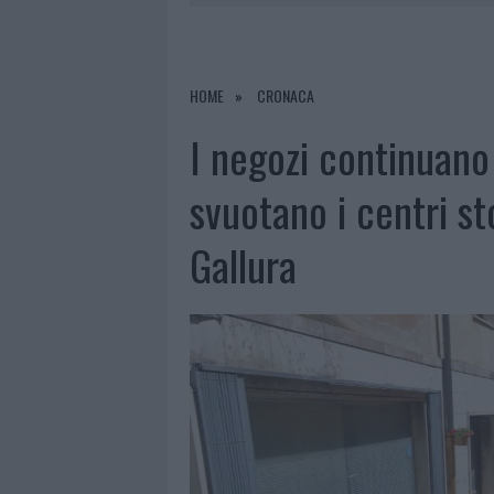
7 AGOSTO 2026
|
CALANGIANUS, DOPO LE POLEMIC
7 AGOSTO 2026
|
OLBIA, DIVIETO DI SOSTA CONT
7 AGOSTO 2026
|
PAUSA CAFFÈ IMPECCABILE: COME 
HOME
CRONACA
7 AGOSTO 2026
|
LE PREVISIONI METEO PER IL WEE
I negozi continuano 
svuotano i centri st
Gallura