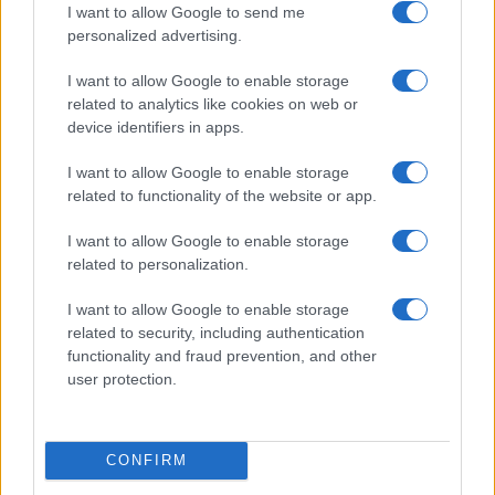
I want to allow Google to send me
personalized advertising.
Calangianus, allarme sul centro accoglienza
I want to allow Google to enable storage
minori, Albieri: “Episodi gravissimi”
related to analytics like cookies on web or
device identifiers in apps.
Gallura, finti clienti svuotano le suite: furto da
I want to allow Google to enable storage
50mila nel resort
related to functionality of the website or app.
I want to allow Google to enable storage
Meteo Olbia 7 agosto, sole e caldo tornano
related to personalization.
protagonisti
I want to allow Google to enable storage
related to security, including authentication
Test tunnel Olbia: rampe chiuse ancora fino a
functionality and fraud prevention, and other
fine agosto
user protection.
Aggius conquista la classifica delle mete più
amate dell’estate 2026
CONFIRM