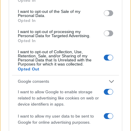
Opted In
Negozi Gallura
Notizie Gallura
use your data for below specified purposes in below Google
consent section.
I want to opt-out of the Sale of my
Condividi l'articolo
Personal Data.
Opted In
F
T
Pi
W
S
I want to opt-out of processing my
a
w
n
h
h
Personal Data for Targeted Advertising.
Opted In
ce
it
te
at
a
Articolo precedente
I want to opt-out of Collection, Use,
b
te
re
s
re
Prossimo articolo
Retention, Sale, and/or Sharing of my
Personal Data that Is Unrelated with the
o
r
st
A
Purposes for which it was collected.
Opted Out
o
p
NOTIZIE RECENTI
k
p
Google consents
I want to allow Google to enable storage
Incendi, a San Pasquale arriva il Campo Base:
related to advertising like cookies on web or
l’inaugurazione
device identifiers in apps.
I want to allow my user data to be sent to
Andrea Mura conquista Palau: grande
Google for online advertising purposes.
partecipazione per il suo racconto