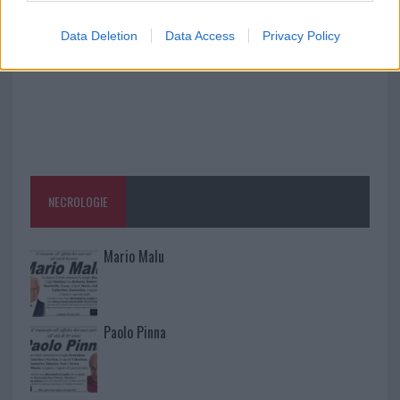
Data Deletion
Data Access
Privacy Policy
NECROLOGIE
Mario Malu
Paolo Pinna