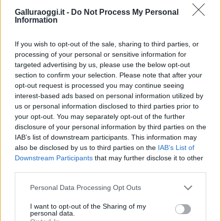
Sarebbe molto importante che i Comuni
Galluraoggi.it -
Do Not Process My Personal
incentivino le attività che decidono di restare
Information
aperte e non penalizzare chi chiude”.
If you wish to opt-out of the sale, sharing to third parties, or
processing of your personal or sensitive information for
Vuoi rimuovere le pubblicità nazionali?
targeted advertising by us, please use the below opt-out
section to confirm your selection. Please note that after your
Puoi abbonarti a
soli € 1,10 al mese
opt-out request is processed you may continue seeing
cliccando
qui
interest-based ads based on personal information utilized by
us or personal information disclosed to third parties prior to
your opt-out. You may separately opt-out of the further
Sei già abbonato?
disclosure of your personal information by third parties on the
IAB’s list of downstream participants. This information may
also be disclosed by us to third parties on the
IAB’s List of
Puoi effettuare l'accesso andando nella
Downstream Participants
that may further disclose it to other
sezione
Login
dal menù del sito o
third parties.
cliccando
qui
Please note that this website/app uses one or more Google
Personal Data Processing Opt Outs
services and may gather and store information including but
not limited to your visit or usage behaviour. You may click to
I want to opt-out of the Sharing of my
TEMI:
Calangianus Negozi
Confcommercio Olbia
personal data.
grant or deny consent to Google and its third-party tags to