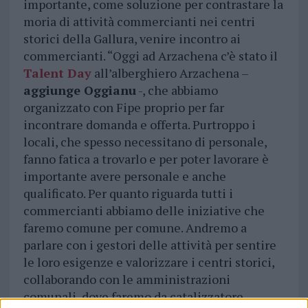
importante, come soluzione per contrastare la
moria di attività commercianti nei centri
storici della Gallura, venire incontro ai
commercianti. “Oggi ad Arzachena c’è stato il
Talent Day
all’alberghiero Arzachena –
aggiunge Oggianu
-, che abbiamo
organizzato con Fipe proprio per far
incontrare domanda e offerta. Purtroppo i
locali, che spesso necessitano di personale,
fanno fatica a trovarlo e per poter lavorare è
importante avere personale e anche
qualificato. Per quanto riguarda tutti i
commercianti abbiamo delle iniziative che
faremo comune per comune. Andremo a
parlare con i gestori delle attività per sentire
le loro esigenze e valorizzare i centri storici,
collaborando con le amministrazioni
comunali, dove faremo da catalizzatore.