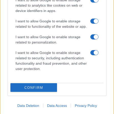
I want to allow Google to enable storage
related to analytics like cookies on web or
device identifiers in apps.
I want to allow Google to enable storage
related to functionality of the website or app.
I want to allow Google to enable storage
related to personalization.
I want to allow Google to enable storage
related to security, including authentication
functionality and fraud prevention, and other
user protection.
CONFIRM
Vuoi rimuovere le pubblicità nazionali?
Data Deletion
Data Access
Privacy Policy
Puoi abbonarti a
soli € 1,10 al mese
cliccando
qui