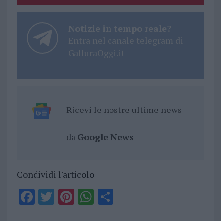
Notizie in tempo reale?
Entra nel canale telegram di
GalluraOggi.it
Ricevi le nostre ultime news
da
Google News
Condividi l'articolo
F
T
Pi
W
S
a
w
n
h
h