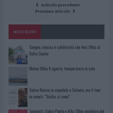
ce
it
te
at
a
Articolo precedente
b
te
re
s
re
Prossimo articolo
o
r
st
A
o
p
NOTIZIE RECENTI
k
p
Sangue, musica e solidarietà con Avis Olbia al
Delta Center
Meteo Olbia 9 agosto, temperature in calo
Salmo finisce in ospedale a Catania, ma il tour
va avanti: “Sicilia, ci sono”
Jovanotti, Gabry Ponte e Alfa: Olbia ombelico del