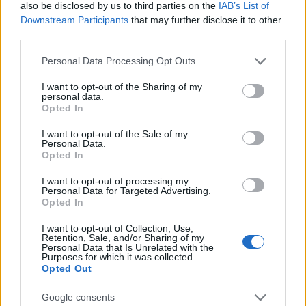
also be disclosed by us to third parties on the
IAB’s List of
Downstream Participants
that may further disclose it to other
Sei già abbonato?
third parties.
Please note that this website/app uses one or more Google
Puoi effettuare l'accesso andando nella
Personal Data Processing Opt Outs
services and may gather and store information including but
sezione
Login
dal menù del sito o
not limited to your visit or usage behaviour. You may click to
I want to opt-out of the Sharing of my
cliccando
qui
personal data.
grant or deny consent to Google and its third-party tags to
Opted In
use your data for below specified purposes in below Google
consent section.
I want to opt-out of the Sale of my
Personal Data.
TEMI:
Arzachena Notizie
Costa Smeralda
Opted In
Notizie Arzachena
Notizie Gallura
I want to opt-out of processing my
Notizie Sardegna
Villa Costa Smeralda
Personal Data for Targeted Advertising.
Ville Costa Smeralda
Opted In
I want to opt-out of Collection, Use,
Inviaci le tue segnalazioni,
Retention, Sale, and/or Sharing of my
Personal Data that Is Unrelated with the
i tuoi video e le tue foto
Purposes for which it was collected.
Su WhatsApp al numero +39
Opted Out
345 356 7512
Google consents