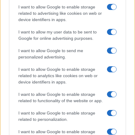
I want to allow Google to enable storage
related to advertising like cookies on web or
Notizie in tempo reale?
device identifiers in apps.
Entra nel canale telegram di
I want to allow my user data to be sent to
GalluraOggi.it
Google for online advertising purposes.
I want to allow Google to send me
personalized advertising.
Ricevi le nostre ultime news
I want to allow Google to enable storage
related to analytics like cookies on web or
device identifiers in apps.
da
Google News
I want to allow Google to enable storage
related to functionality of the website or app.
Condividi l'articolo
I want to allow Google to enable storage
related to personalization.
F
T
Pi
W
S
a
w
n
h
h
I want to allow Google to enable storage