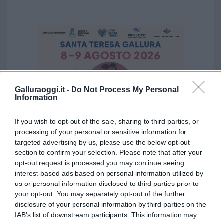
Galluraoggi.it -
Do Not Process My Personal
Information
If you wish to opt-out of the sale, sharing to third parties, or
processing of your personal or sensitive information for
targeted advertising by us, please use the below opt-out
section to confirm your selection. Please note that after your
opt-out request is processed you may continue seeing
Vuoi rimuovere le pubblicità nazionali?
interest-based ads based on personal information utilized by
us or personal information disclosed to third parties prior to
your opt-out. You may separately opt-out of the further
Puoi abbonarti a
soli € 1,10 al mese
disclosure of your personal information by third parties on the
cliccando
qui
IAB’s list of downstream participants. This information may