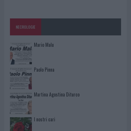
NECROLOGIE
Mario Malu
Paolo Pinna
Martina Agostina Diturco
I nostri cari