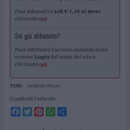
Puoi abbonarti a
soli € 1,10 al mese
cliccando
qui
Sei già abbonato?
Puoi effettuare l'accesso andando nella
sezione
Login
dal menù del sito o
cliccando
qui
TEMI:
Incidente Nuoro
Condividi l'articolo
F
T
Pi
W
S
a
w
n
h
h