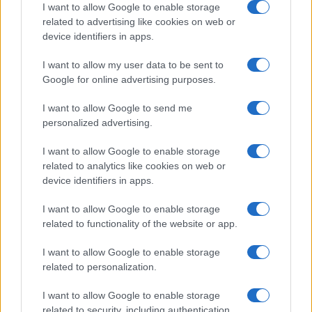
I want to allow Google to enable storage
I nostri cari
related to advertising like cookies on web or
device identifiers in apps.
I want to allow my user data to be sent to
I nostri cari
Google for online advertising purposes.
I want to allow Google to send me
personalized advertising.
Giovannimaria Cabras
I want to allow Google to enable storage
related to analytics like cookies on web or
device identifiers in apps.
I want to allow Google to enable storage
related to functionality of the website or app.
I want to allow Google to enable storage
Invia un Comunicato Stampa
|
Pubblicità
|
Segnala
related to personalization.
I want to allow Google to enable storage
related to security, including authentication