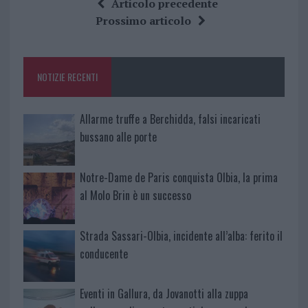
ce
it
te
at
a
Articolo precedente
b
te
re
s
re
Prossimo articolo
o
r
st
A
o
p
NOTIZIE RECENTI
k
p
Allarme truffe a Berchidda, falsi incaricati
bussano alle porte
Notre-Dame de Paris conquista Olbia, la prima
al Molo Brin è un successo
Strada Sassari-Olbia, incidente all’alba: ferito il
conducente
Eventi in Gallura, da Jovanotti alla zuppa