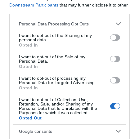
Downstream Participants
that may further disclose it to other
third parties.
NECROLOGIE
Please note that this website/app uses one or more Google
Personal Data Processing Opt Outs
services and may gather and store information including but
not limited to your visit or usage behaviour. You may click to
I want to opt-out of the Sharing of my
Mario Malu
personal data.
grant or deny consent to Google and its third-party tags to
Opted In
use your data for below specified purposes in below Google
consent section.
I want to opt-out of the Sale of my
Personal Data.
Paolo Pinna
Opted In
I want to opt-out of processing my
Personal Data for Targeted Advertising.
Opted In
Martina Agostina Diturco
I want to opt-out of Collection, Use,
Retention, Sale, and/or Sharing of my
Personal Data that Is Unrelated with the
Purposes for which it was collected.
I nostri cari
Opted Out
Google consents