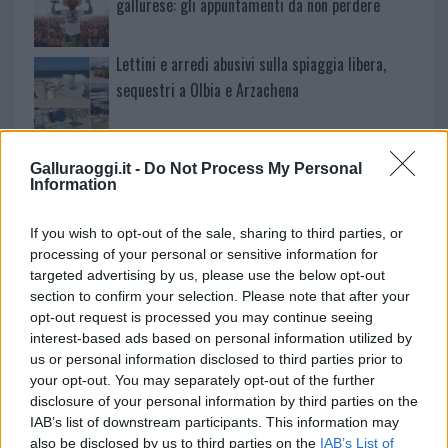
gallurese: gli appuntamenti da non perdere
Lettini e arredi abusivi sulla spiaggia libera,
sequestri a Olbia e Arzachena
È morto Francesco Guccini, il maestro che
Galluraoggi.it -
Do Not Process My Personal
rifiutò la Costa Smeralda
Information
Nuovo sportello rifiuti a Palau, una svolta per gli
If you wish to opt-out of the sale, sharing to third parties, or
processing of your personal or sensitive information for
utenti
targeted advertising by us, please use the below opt-out
section to confirm your selection. Please note that after your
opt-out request is processed you may continue seeing
interest-based ads based on personal information utilized by
us or personal information disclosed to third parties prior to
your opt-out. You may separately opt-out of the further
disclosure of your personal information by third parties on the
IAB’s list of downstream participants. This information may
also be disclosed by us to third parties on the
IAB’s List of