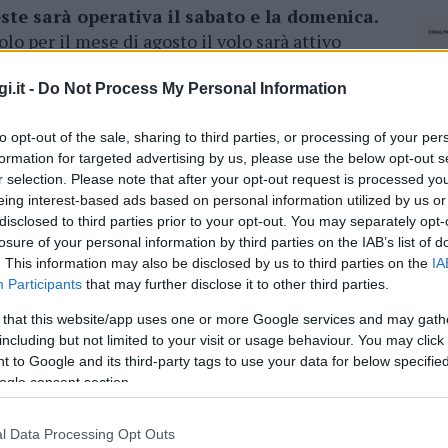
este sarà operativa il sabato e la domenica.
olo per il mese di agosto il volo sarà attivo
ercoledì, venerdì e domenica.
i.it -
Do Not Process My Personal Information
azionali?
to opt-out of the sale, sharing to third parties, or processing of your per
formation for targeted advertising by us, please use the below opt-out s
 mese
cliccando
qui
r selection. Please note that after your opt-out request is processed y
eing interest-based ads based on personal information utilized by us or
disclosed to third parties prior to your opt-out. You may separately opt-
losure of your personal information by third parties on the IAB’s list of
. This information may also be disclosed by us to third parties on the
IA
do nella sezione
Login
dal menù del sito o
Participants
that may further disclose it to other third parties.
 that this website/app uses one or more Google services and may gath
including but not limited to your visit or usage behaviour. You may click 
 to Google and its third-party tags to use your data for below specifi
ogle consent section.
ia
l Data Processing Opt Outs
NEC