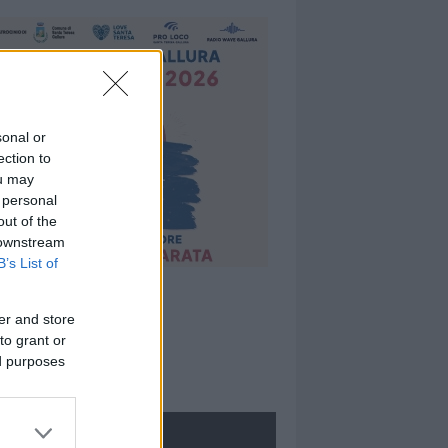
sonal or
ection to
ou may
 personal
out of the
 downstream
B’s List of
er and store
to grant or
ed purposes
ROLOGIE