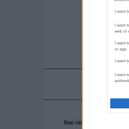
I want 
I want t
web or d
I want t
or app.
I want t
I want t
authenti
Vuoi rimanere sempre agg