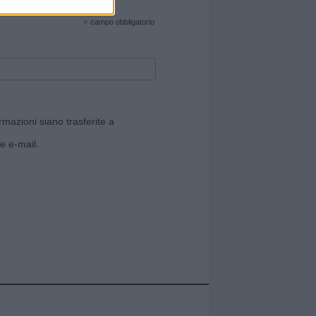
cate sul sito web!
*
campo obbligatorio
rmazioni siano trasferite a
e e-mail.