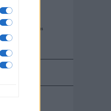
I nostri cari
Giovannimaria Cabras