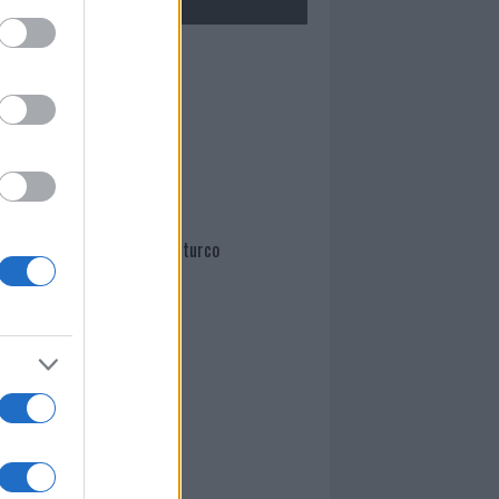
Mario Malu
Paolo Pinna
Martina Agostina Diturco
I nostri cari
I nostri cari