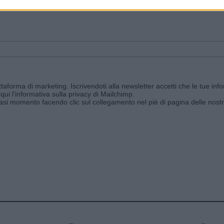
ggi e ricevi le nostre email periodiche contenenti le ultime notizie pubbli
aforma di marketing. Iscrivendoti alla newsletter accetti che le tue info
qui l'informativa sulla privacy di Mailchimp
.
siasi momento facendo clic sul collegamento nel piè di pagina delle nostr