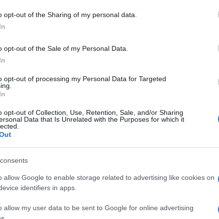
o opt-out of the Sharing of my personal data.
In
dente
Prossimo articolo
o opt-out of the Sale of my Personal Data.
In
to opt-out of processing my Personal Data for Targeted
ing.
In
o opt-out of Collection, Use, Retention, Sale, and/or Sharing
ersonal Data that Is Unrelated with the Purposes for which it
lected.
Out
consents
o allow Google to enable storage related to advertising like cookies on
evice identifiers in apps.
o allow my user data to be sent to Google for online advertising
s.