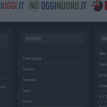
CATEGORIE
CO
Olbia
Prima pagina
Temp
Cronaca
Arza
Economia
La Ma
.com
Sport
S. T. 
Eventi