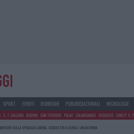
SPORT
EVENTI
RUBRICHE
PUBLIREDAZIONALI
NECROLOGIE
A
S. T. GALLURA
BUDONI
SAN TEODORO
PALAU
CALANGIANUS
BUDDUSÒ
LOIRI P. S. 
CO GUCCINI, IL MAESTRO CHE RIFIUTÒ LA COSTA SMERALDA