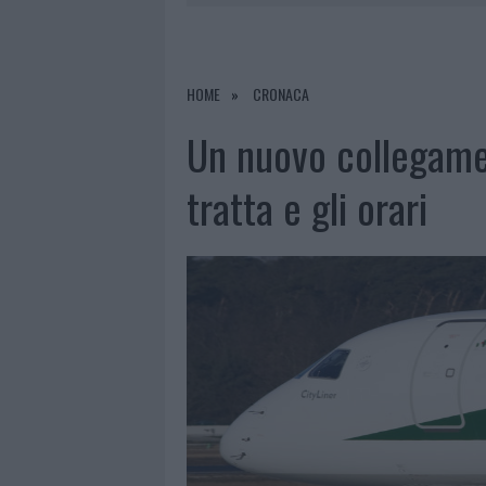
6 AGOSTO 2026
|
NOTRE-DAME DE PARIS CONQUIST
6 AGOSTO 2026
|
STRADA SASSARI-OLBIA, INCIDEN
6 AGOSTO 2026
|
EVENTI IN GALLURA, DA JOVANO
HOME
CRONACA
6 AGOSTO 2026
|
LETTINI E ARREDI ABUSIVI SULLA
Un nuovo collegament
tratta e gli orari