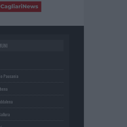
MUNI
io Pausania
chena
ddalena
Gallura