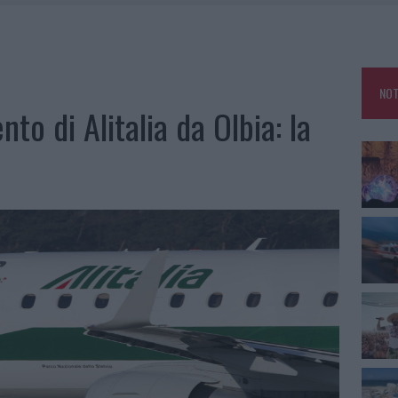
A OLBIA, LA PRIMA AL MOLO BRIN È UN SUCCESSO
TE ALL’ALBA: FERITO IL CONDUCENTE
TTI ALLA ZUPPA GALLURESE: GLI APPUNTAMENTI DA NON PERDERE
NOT
 SPIAGGIA LIBERA, SEQUESTRI A OLBIA E ARZACHENA
o di Alitalia da Olbia: la