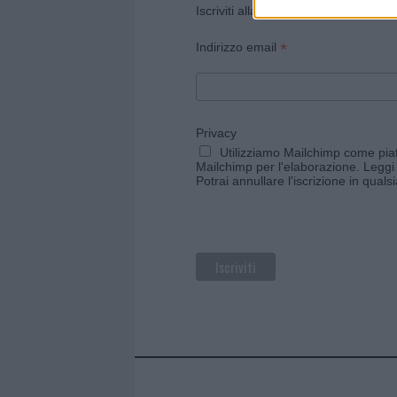
Iscriviti alla newsletter di Gallura O
*
Indirizzo email
Privacy
Utilizziamo Mailchimp come piatt
Mailchimp per l'elaborazione.
Leggi 
Potrai annullare l'iscrizione in qual