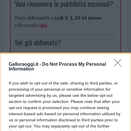
Vuoi rimuovere le pubblicità nazionali?
Puoi abbonarti a
soli € 1,10 al mese
cliccando
qui
Sei già abbonato?
Puoi effettuare l'accesso andando nella
sezione
Login
dal menù del sito o
Galluraoggi.it -
Do Not Process My Personal
Information
cliccando
qui
If you wish to opt-out of the sale, sharing to third parties, or
processing of your personal or sensitive information for
TEMI:
Lavori Ospedale Olbia
Notizie Olbia
targeted advertising by us, please use the below opt-out
Ospedale Giovanni Paolo Ii Olbia
section to confirm your selection. Please note that after your
Pronto Soccorso Olbia
Tac Ospedale Olbia
opt-out request is processed you may continue seeing
interest-based ads based on personal information utilized by
us or personal information disclosed to third parties prior to
Notizie in tempo reale?
your opt-out. You may separately opt-out of the further
Entra nel canale telegram di