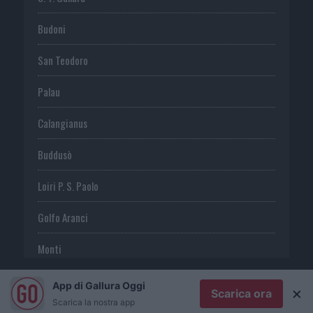
Budoni
San Teodoro
Palau
Calangianus
Buddusò
Loiri P. S. Paolo
Golfo Aranci
Monti
Telti
App di Gallura Oggi
×
Scarica ora
Scarica la nostra app
S. Antonio di G.