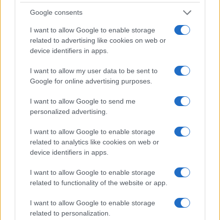
F
T
Pi
W
S
Google consents
a
w
n
h
h
I want to allow Google to enable storage
related to advertising like cookies on web or
ce
it
te
at
a
device identifiers in apps.
Articolo precedente
b
te
re
s
re
Prossimo articolo
I want to allow my user data to be sent to
o
r
st
A
Google for online advertising purposes.
o
p
I want to allow Google to send me
NOTIZIE RECENTI
k
p
personalized advertising.
I want to allow Google to enable storage
Le previsioni meteo per il weekend a Olbia e in
related to analytics like cookies on web or
Gallura
device identifiers in apps.
I want to allow Google to enable storage
Michelle Hunziker in Gallura, bella anche dal
related to functionality of the website or app.
vivo: un amico vip svela come fa
I want to allow Google to enable storage
related to personalization.
Calangianus, dopo le polemiche il centro