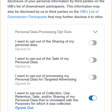
disclosure of your personal information by third parties on the
GalluraOggi.it
IAB’s list of downstream participants. This information may
also be disclosed by us to third parties on the
IAB’s List of
Downstream Participants
that may further disclose it to other
third parties.
Inviaci le tue segnalazioni,
Please note that this website/app uses one or more Google
Personal Data Processing Opt Outs
i tuoi video e le tue foto
services and may gather and store information including but
not limited to your visit or usage behaviour. You may click to
I want to opt-out of the Sharing of my
Su WhatsApp al numero +39
personal data.
grant or deny consent to Google and its third-party tags to
345 356 7512
Opted In
use your data for below specified purposes in below Google
consent section.
I want to opt-out of the Sale of my
Personal Data.
Opted In
I want to opt-out of processing my
Ricevi le nostre ultime news
Personal Data for Targeted Advertising.
Opted In
da
Google News
I want to opt-out of Collection, Use,
Retention, Sale, and/or Sharing of my
Personal Data that Is Unrelated with the
Purposes for which it was collected.
Opted Out
Condividi l'articolo