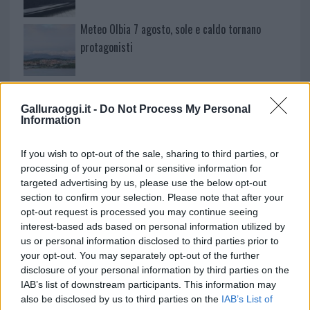
Meteo Olbia 7 agosto, sole e caldo tornano
protagonisti
Test tunnel Olbia: rampe chiuse ancora fino a
fine agosto
Galluraoggi.it -
Do Not Process My Personal
Information
Aggius conquista la classifica delle mete più
If you wish to opt-out of the sale, sharing to third parties, or
amate dell’estate 2026
processing of your personal or sensitive information for
targeted advertising by us, please use the below opt-out
section to confirm your selection. Please note that after your
opt-out request is processed you may continue seeing
interest-based ads based on personal information utilized by
us or personal information disclosed to third parties prior to
your opt-out. You may separately opt-out of the further
disclosure of your personal information by third parties on the
IAB’s list of downstream participants. This information may
also be disclosed by us to third parties on the
IAB’s List of