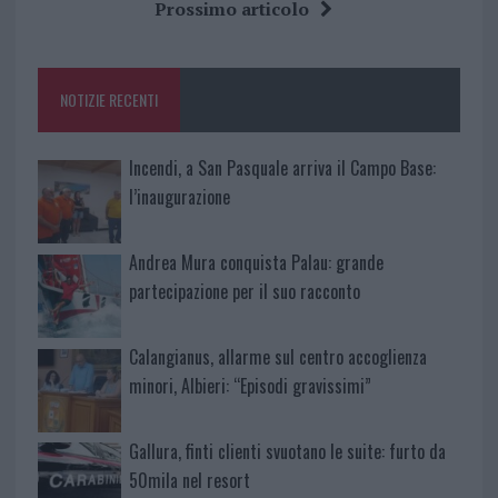
b
te
re
s
re
Prossimo articolo
o
r
st
A
o
p
NOTIZIE RECENTI
k
p
Incendi, a San Pasquale arriva il Campo Base:
l’inaugurazione
Andrea Mura conquista Palau: grande
partecipazione per il suo racconto
Calangianus, allarme sul centro accoglienza
minori, Albieri: “Episodi gravissimi”
Gallura, finti clienti svuotano le suite: furto da
50mila nel resort