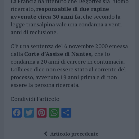
La Francia ha ritenuto che Degortes sia l’uomo
ricercato,
responsabile di due rapine
avvenute circa 30 anni fa
, che secondo la
legge transalpina vale una condanna a venti
anni di reclusione.
C’è una sentenza del 6 novembre 2000 emessa
dalla
Corte d’Assise di Nantes,
che lo
condanna a 20 anni di carcere in contumacia.
L’olbiese dice non essere stato al corrente del
processo, avvenuto 19 anni prima e di non
essere la persona ricercata.
Condividi l'articolo
F
T
Pi
W
S
a
w
n
h
h
ce
it
te
at
a
Articolo precedente