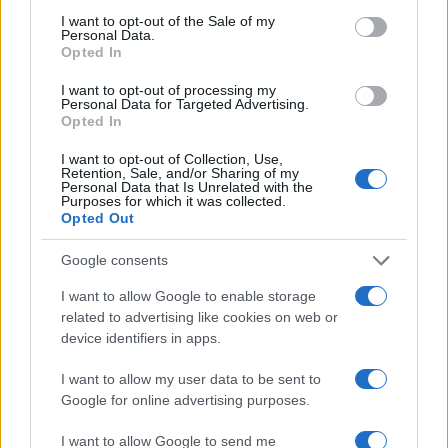
Condividi l'articolo
consent section.
I want to opt-out of the Sale of my
Personal Data.
F
T
Pi
W
S
Opted In
a
w
n
h
h
I want to opt-out of processing my
Personal Data for Targeted Advertising.
ce
it
te
at
a
Opted In
Articolo precedente
b
te
re
s
re
Prossimo articolo
I want to opt-out of Collection, Use,
Retention, Sale, and/or Sharing of my
o
r
st
A
Personal Data that Is Unrelated with the
Purposes for which it was collected.
o
p
Opted Out
NOTIZIE RECENTI
k
p
Google consents
Sangue, musica e solidarietà con Avis Olbia al
I want to allow Google to enable storage
related to advertising like cookies on web or
Delta Center
device identifiers in apps.
Meteo Olbia 9 agosto, temperature in calo
I want to allow my user data to be sent to
Google for online advertising purposes.
I want to allow Google to send me