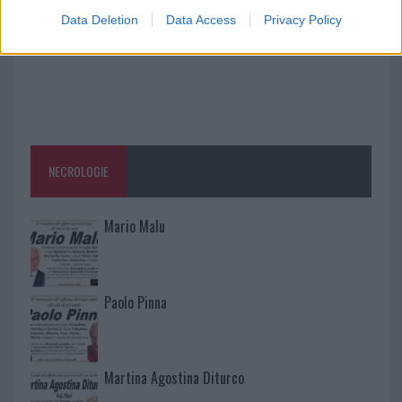
Data Deletion
Data Access
Privacy Policy
NECROLOGIE
Mario Malu
Paolo Pinna
Martina Agostina Diturco