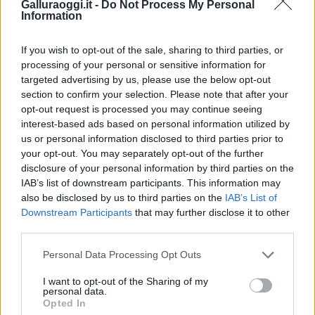
Galluraoggi.it -
Do Not Process My Personal
Entra nel canale telegram di
Information
GalluraOggi.it
If you wish to opt-out of the sale, sharing to third parties, or
processing of your personal or sensitive information for
targeted advertising by us, please use the below opt-out
section to confirm your selection. Please note that after your
Inviaci le tue segnalazioni,
opt-out request is processed you may continue seeing
i tuoi video e le tue foto
interest-based ads based on personal information utilized by
Su WhatsApp al numero +39
us or personal information disclosed to third parties prior to
345 356 7512
your opt-out. You may separately opt-out of the further
disclosure of your personal information by third parties on the
IAB’s list of downstream participants. This information may
also be disclosed by us to third parties on the
IAB’s List of
Downstream Participants
that may further disclose it to other
third parties.
Ricevi le nostre ultime news
Please note that this website/app uses one or more Google
Personal Data Processing Opt Outs
services and may gather and store information including but
da
Google News
not limited to your visit or usage behaviour. You may click to
I want to opt-out of the Sharing of my
personal data.
grant or deny consent to Google and its third-party tags to
Opted In
use your data for below specified purposes in below Google