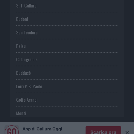
S. T. Gallura
Budoni
San Teodoro
Palau
Calangianus
Buddusò
Loiri P. S. Paolo
Golfo Aranci
Monti
Telti
App di Gallura Oggi
×
Scarica ora