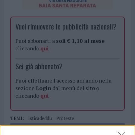
Vuoi rimuovere le pubblicità nazionali?
Puoi abbonarti a
soli € 1,10 al mese
cliccando
qui
Sei già abbonato?
Puoi effettuare l'accesso andando nella
sezione
Login
dal menù del sito o
cliccando
qui
TEMI:
Isticadeddu
Proteste
Notizie in tempo reale?