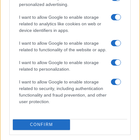
personalized advertising.
Salmo finisce in ospedale a Catania, ma il tour
va avanti: “Sicilia, ci sono”
I want to allow Google to enable storage
related to analytics like cookies on web or
device identifiers in apps.
Jovanotti, Gabry Ponte e Alfa: Olbia ombelico del
mondo per una notte
I want to allow Google to enable storage
related to functionality of the website or app.
Giorgia Meloni a La Maddalena, la vicesindaco:
I want to allow Google to enable storage
“Orgoglio e discrezione per visita privata̶…
related to personalization.
I want to allow Google to enable storage
Incendio nella notte a Olbia, a fuoco due furgoni
related to security, including authentication
functionality and fraud prevention, and other
user protection.
A fuoco un deposito con bombole, intervento dei
vigili del fuoco a Rudalza
CONFIRM