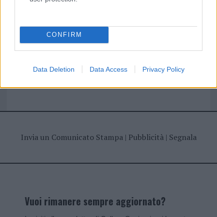
I nostri cari
CONFIRM
Giovannimaria Cabras
Data Deletion
Data Access
Privacy Policy
Invia un Comunicato Stampa
|
Pubblicità
|
Segnala
Vuoi rimanere sempre aggiornato?