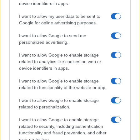
device identifiers in apps.
Mario Malu
I want to allow my user data to be sent to
Google for online advertising purposes.
I want to allow Google to send me
Paolo Pinna
personalized advertising.
I want to allow Google to enable storage
related to analytics like cookies on web or
Martina Agostina Diturco
device identifiers in apps.
I want to allow Google to enable storage
related to functionality of the website or app.
I nostri cari
I want to allow Google to enable storage
related to personalization.
I nostri cari
I want to allow Google to enable storage
related to security, including authentication
functionality and fraud prevention, and other
user protection.