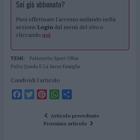
Sei già abbonato?
Puoi effettuare l'accesso andando nella
sezione
Login
dal menù del sito o
cliccando
qui
TEMI:
Palazzetto Sport Olbia
Poltu Quadu E La Sacra Famiglia
Condividi l'articolo
F
T
Pi
W
S
a
w
n
h
h
ce
it
te
at
a
Articolo precedente
b
te
re
s
re
Prossimo articolo
o
r
st
A