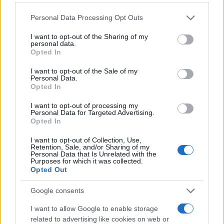
minori, Albieri: “Episodi gravissimi”
Please note that this website/app uses one or more Google
Personal Data Processing Opt Outs
services and may gather and store information including but
Gallura, finti clienti svuotano le suite: furto da
not limited to your visit or usage behaviour. You may click to
I want to opt-out of the Sharing of my
personal data.
50mila nel resort
grant or deny consent to Google and its third-party tags to
Opted In
use your data for below specified purposes in below Google
consent section.
I want to opt-out of the Sale of my
Meteo Olbia 7 agosto, sole e caldo tornano
Personal Data.
Opted In
protagonisti
I want to opt-out of processing my
Personal Data for Targeted Advertising.
Opted In
I want to opt-out of Collection, Use,
Retention, Sale, and/or Sharing of my
Personal Data that Is Unrelated with the
Purposes for which it was collected.
Opted Out
Google consents
I want to allow Google to enable storage
NECROLOGIE
related to advertising like cookies on web or