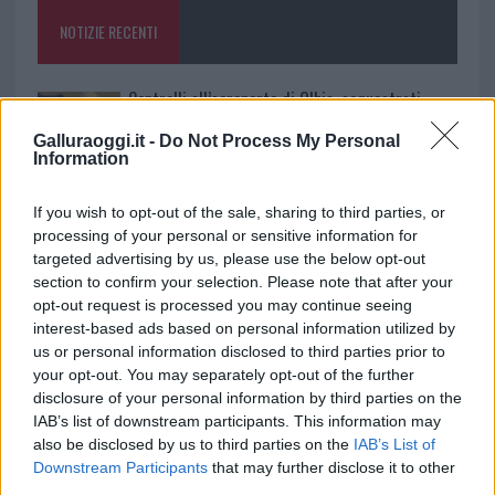
o
p
NOTIZIE RECENTI
k
p
Controlli all’aeroporto di Olbia, sequestrati
caviale e sabbia rubata
Galluraoggi.it -
Do Not Process My Personal
Information
Migliori cliniche di estetica medicale avanzata
If you wish to opt-out of the sale, sharing to third parties, or
in Europa: classifica dei 5 centri di riferimento
processing of your personal or sensitive information for
pe…
targeted advertising by us, please use the below opt-out
section to confirm your selection. Please note that after your
Incendi, a San Pasquale arriva il Campo Base:
opt-out request is processed you may continue seeing
l’inaugurazione
interest-based ads based on personal information utilized by
us or personal information disclosed to third parties prior to
your opt-out. You may separately opt-out of the further
Andrea Mura conquista Palau: grande
disclosure of your personal information by third parties on the
partecipazione per il suo racconto
IAB’s list of downstream participants. This information may
also be disclosed by us to third parties on the
IAB’s List of
Downstream Participants
that may further disclose it to other
Calangianus, allarme sul centro accoglienza
third parties.