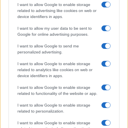
ce
it
te
at
a
Articolo precedente
I want to allow Google to enable storage
b
te
re
s
re
related to advertising like cookies on web or
Prossimo articolo
device identifiers in apps.
o
r
st
A
o
p
I want to allow my user data to be sent to
Google for online advertising purposes.
NOTIZIE RECENTI
k
p
I want to allow Google to send me
Jovanotti, Gabry Ponte e Alfa: Olbia ombelico del
personalized advertising.
mondo per una notte
I want to allow Google to enable storage
related to analytics like cookies on web or
device identifiers in apps.
Giorgia Meloni a La Maddalena, la vicesindaco:
“Orgoglio e discrezione per visita privata̶…
I want to allow Google to enable storage
related to functionality of the website or app.
Incendio nella notte a Olbia, a fuoco due furgoni
I want to allow Google to enable storage
related to personalization.
I want to allow Google to enable storage
A fuoco un deposito con bombole, intervento dei