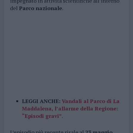
impegnato in attività scientifiche all’interno
del
Parco nazionale
.
LEGGI ANCHE:
Vandali al Parco di La
Maddalena, l’allarme della Regione:
“Episodi gravi”
.
L’episodio più recente risale al
23 maggio
,