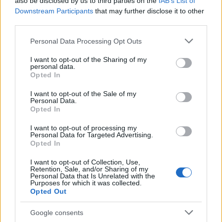
also be disclosed by us to third parties on the
IAB’s List of
Downstream Participants
that may further disclose it to other
third parties.
Notizie in tempo reale?
Entra nel canale telegram di
Please note that this website/app uses one or more Google
Personal Data Processing Opt Outs
services and may gather and store information including but
GalluraOggi.it
not limited to your visit or usage behaviour. You may click to
I want to opt-out of the Sharing of my
personal data.
grant or deny consent to Google and its third-party tags to
Opted In
use your data for below specified purposes in below Google
consent section.
I want to opt-out of the Sale of my
Personal Data.
Ricevi le nostre ultime news
Opted In
I want to opt-out of processing my
da
Google News
Personal Data for Targeted Advertising.
Opted In
I want to opt-out of Collection, Use,
Retention, Sale, and/or Sharing of my
Condividi l'articolo
Personal Data that Is Unrelated with the
Purposes for which it was collected.
F
T
Pi
W
S
Opted Out
a
w
n
h
h
Google consents