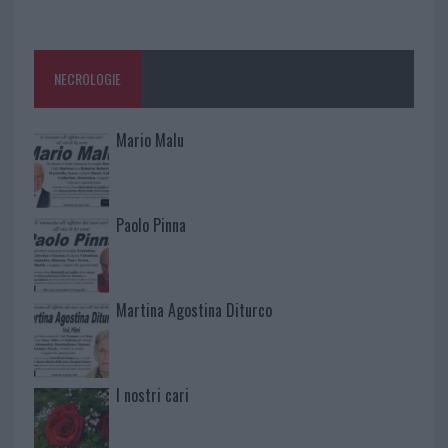
NECROLOGIE
Mario Malu
Paolo Pinna
Martina Agostina Diturco
I nostri cari