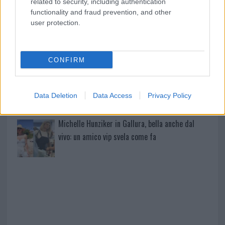
related to security, including authentication
vigili del fuoco a Rudalza
functionality and fraud prevention, and other
user protection.
Ristorante distrutto dalle fiamme a La
Maddalena, incendio a Monti d’à rena
CONFIRM
Le previsioni meteo per il weekend a Olbia e in
Gallura
Data Deletion
Data Access
Privacy Policy
Michelle Hunziker in Gallura, bella anche dal
vivo: un amico vip svela come fa