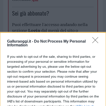
Sei già abbonato?
Puoi effettuare l'accesso andando nella
sezione
Login
dal menù del sito o
cliccando
qui
Galluraoggi.it -
Do Not Process My Personal
Information
TEMI:
Notizie La Maddalena
If you wish to opt-out of the sale, sharing to third parties, or
Parco Nazionale La Maddalena
processing of your personal or sensitive information for
Vandali La Maddalena
targeted advertising by us, please use the below opt-out
section to confirm your selection. Please note that after your
opt-out request is processed you may continue seeing
Inviaci le tue segnalazioni,
interest-based ads based on personal information utilized by
i tuoi video e le tue foto
us or personal information disclosed to third parties prior to
Su WhatsApp al numero +39
your opt-out. You may separately opt-out of the further
345 356 7512
disclosure of your personal information by third parties on the
IAB’s list of downstream participants. This information may