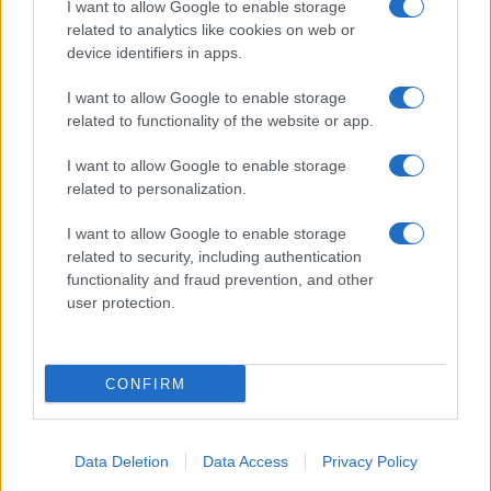
I want to allow Google to enable storage
related to analytics like cookies on web or
I nostri cari
device identifiers in apps.
I want to allow Google to enable storage
related to functionality of the website or app.
I nostri cari
I want to allow Google to enable storage
related to personalization.
Giovannimaria Cabras
I want to allow Google to enable storage
related to security, including authentication
functionality and fraud prevention, and other
user protection.
CONFIRM
Invia un Comunicato Stampa
|
Pubblicità
|
Segnala
Data Deletion
Data Access
Privacy Policy