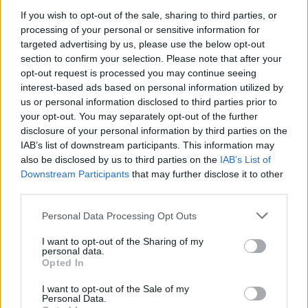
Gallura, finti clienti svuotano le suite: furto da
If you wish to opt-out of the sale, sharing to third parties, or
50mila nel resort
processing of your personal or sensitive information for
targeted advertising by us, please use the below opt-out
section to confirm your selection. Please note that after your
Meteo Olbia 7 agosto, sole e caldo tornano
opt-out request is processed you may continue seeing
protagonisti
interest-based ads based on personal information utilized by
us or personal information disclosed to third parties prior to
your opt-out. You may separately opt-out of the further
Test tunnel Olbia: rampe chiuse ancora fino a
disclosure of your personal information by third parties on the
fine agosto
IAB’s list of downstream participants. This information may
also be disclosed by us to third parties on the
IAB’s List of
Downstream Participants
that may further disclose it to other
Aggius conquista la classifica delle mete più
third parties.
amate dell’estate 2026
Please note that this website/app uses one or more Google
Personal Data Processing Opt Outs
services and may gather and store information including but
not limited to your visit or usage behaviour. You may click to
I want to opt-out of the Sharing of my
personal data.
grant or deny consent to Google and its third-party tags to
Opted In
use your data for below specified purposes in below Google
consent section.
I want to opt-out of the Sale of my
Personal Data.