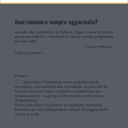
Vuoi rimanere sempre aggiornato?
Iscriviti alla newsletter di Gallura Oggi e ricevi le nostre
email periodiche contenenti le ultime notizie pubblicate
sul sito web!
*
campo obbligatorio
*
Indirizzo email
Privacy
Utilizziamo Mailchimp come piattaforma di
marketing. Iscrivendoti alla newsletter accetti che le
tue informazioni siano trasferite a Mailchimp per
l'elaborazione.
Leggi qui l'informativa sulla privacy
di Mailchimp
.
Potrai annullare l'iscrizione in qualsiasi momento
facendo clic sul collegamento nel piè di pagina delle
nostre e-mail.