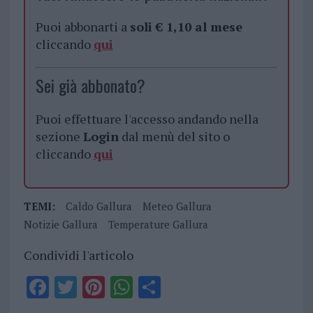
Puoi abbonarti a
soli € 1,10 al mese
cliccando
qui
Sei già abbonato?
Puoi effettuare l'accesso andando nella
sezione
Login
dal menù del sito o
cliccando
qui
TEMI:
Caldo Gallura
Meteo Gallura
Notizie Gallura
Temperature Gallura
Condividi l'articolo
F
T
Pi
W
S
a
w
n
h
h